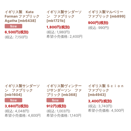
イギリス製 Kate
イギリス製サンダーソ
イギリス製マルベリー
Forman ファブリック
ン ファブリック
ファブリック
[
mb899
]
Agatha
[
mb6438
]
[
mb1721b
]
900
円
(税別)
1,800
円
(税別)
(
税込
:
990
円
)
(
税込
:
1,980
円
)
6,500
円
(税別)
希望小売価格
:
2,400
円
(
税込
:
7,150
円
)
イギリス製サンダーソ
イギリス製ヴィンテー
イギリス製 Ｓｃｉｏｎ
ン ファブリック
ジサンダーソン ファ
ファブリック
[
mb1604
]
ブリック
[
mb368
]
[
mb4943
]
3,400
円
(税別)
(
税込
:
3,740
円
)
3,680
円
(税別)
912
円
(税別)
希望小売価格
:
4,500
円
(
税込
:
4,048
円
)
(
税込
:
1,003
円
)
希望小売価格
:
4,600
円
希望小売価格
:
1,140
円