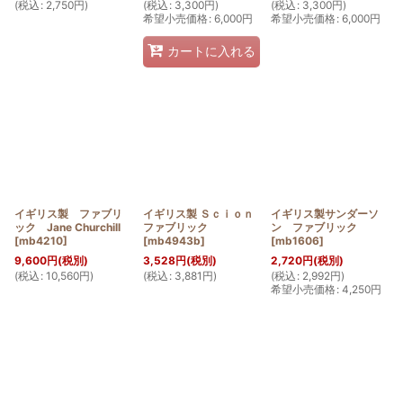
(
税込
:
2,750
円
)
(
税込
:
3,300
円
)
(
税込
:
3,300
円
)
希望小売価格
:
6,000
円
希望小売価格
:
6,000
円
カートに入れる
イギリス製 ファブリ
イギリス製 Ｓｃｉｏｎ
イギリス製サンダーソ
ック Jane Churchill
ファブリック
ン ファブリック
[
mb4210
]
[
mb4943b
]
[
mb1606
]
9,600
円
(税別)
3,528
円
(税別)
2,720
円
(税別)
(
税込
:
10,560
円
)
(
税込
:
3,881
円
)
(
税込
:
2,992
円
)
希望小売価格
:
4,250
円