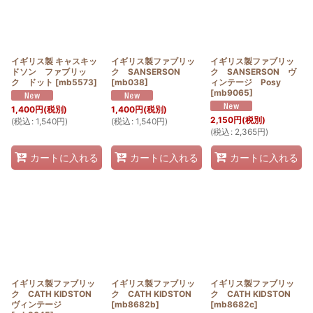
イギリス製 キャスキッ
イギリス製ファブリッ
イギリス製ファブリッ
ドソン ファブリッ
ク SANSERSON
ク SANSERSON ヴ
ク ドット
[
mb5573
]
[
mb038
]
ィンテージ Posy
[
mb9065
]
1,400
円
(税別)
1,400
円
(税別)
2,150
円
(税別)
(
税込
:
1,540
円
)
(
税込
:
1,540
円
)
(
税込
:
2,365
円
)
カートに入れる
カートに入れる
カートに入れる
イギリス製ファブリッ
イギリス製ファブリッ
イギリス製ファブリッ
ク CATH KIDSTON
ク CATH KIDSTON
ク CATH KIDSTON
ヴィンテージ
[
mb8682b
]
[
mb8682c
]