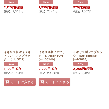
2,125
円
(税別)
1,950
円
(税別)
970
円
(税別)
(
税込
:
2,338
円
)
(
税込
:
2,145
円
)
(
税込
:
1,067
円
)
イギリス製 キャスキッ
イギリス製ファブリッ
イギリス製ファブリッ
ドソン ファブリッ
ク SANSERSON
ク SANSERSON
ク
[
mb5017
]
[
mb5014b
]
[
mb5014
]
1,100
円
(税別)
2,200
円
(税別)
2,200
円
(税別)
(
税込
:
1,210
円
)
(
税込
:
2,420
円
)
(
税込
:
2,420
円
)
カートに入れる
カートに入れる