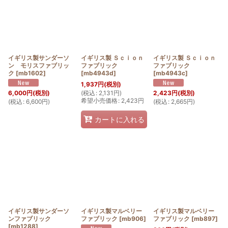
イギリス製サンダーソ
イギリス製 Ｓｃｉｏｎ
イギリス製 Ｓｃｉｏｎ
ン モリスファブリッ
ファブリック
ファブリック
ク
[
mb1602
]
[
mb4943d
]
[
mb4943c
]
1,937
円
(税別)
(
税込
:
2,131
円
)
6,000
円
(税別)
2,423
円
(税別)
希望小売価格
:
2,423
円
(
税込
:
6,600
円
)
(
税込
:
2,665
円
)
カートに入れる
イギリス製サンダーソ
イギリス製マルベリー
イギリス製マルベリー
ンファブリック
ファブリック
[
mb906
]
ファブリック
[
mb897
]
[
mb1288
]