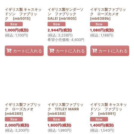
イギリス製 キャスキッ
イギリス製サンダーソ
イギリス製ファブリッ
ドソン ファブリッ
ン ファブリック
ク ローズカメオ
ク
[
mb5015
]
SALE!
[
mb1605
]
[
mb6389b
]
1,000
円
(税別)
2,944
円
(税別)
1,080
円
(税別)
(
税込
:
1,100
円
)
(
税込
:
3,238
円
)
(
税込
:
1,188
円
)
希望小売価格
:
4,600
円
カートに入れる
カートに入れる
カートに入れる
イギリス製ファブリッ
イギリス製ファブリッ
イギリス製 キャスキッ
ク ローズカメオ
ク TITLEY MARR
ドソン ファブリッ
[
mb6389
]
[
mb6388
]
ク
[
mb5991
]
2,000
円
(税別)
1,800
円
(税別)
1,400
円
(税別)
(
税込
:
2,200
円
)
(
税込
:
1,980
円
)
(
税込
:
1,540
円
)