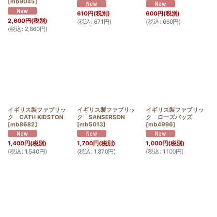
[
mb9045
]
610
円
(税別)
600
円
(税別)
2,600
円
(税別)
(
税込
:
671
円
)
(
税込
:
660
円
)
(
税込
:
2,860
円
)
イギリス製ファブリッ
イギリス製ファブリッ
イギリス製ファブリッ
ク CATH KIDSTON
ク SANSERSON
ク ローズバッズ
[
mb8682
]
[
mb5013
]
[
mb4996
]
1,400
円
(税別)
1,700
円
(税別)
1,000
円
(税別)
(
税込
:
1,540
円
)
(
税込
:
1,870
円
)
(
税込
:
1,100
円
)