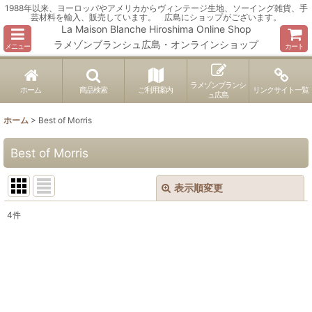
1988年以来、ヨーロッパやアメリカからヴィンテージ生地、ソーイング雑貨、手
芸材料を輸入、販売しています。 広島にショップがございます。
La Maison Blanche Hiroshima Online Shop
ラメゾンブランシュ広島・オンラインショップ
メニュー
カート
ラメゾンブランシ
ホーム
商品検索
ご利用案内
リンクサイト一覧
ュ広島
ホーム
>
Best of Morris
Best of Morris
表示順変更
閉じる
4
件
表示数
:
並び順
:
絞り込む