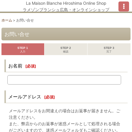
La Maison Blanche Hiroshima Online Shop
ラメゾンブランシュ広島・オンラインショップ
ホーム
>
お問い合せ
お問い合せ
STEP 1
STEP 2
STEP 3
入力
確認
完了
お名前
[
必須
]
メールアドレス
[
必須
]
メールアドレスをお間違えの場合はお返事が届きません。ご
注意ください。
また、弊店からのお返事が迷惑メールとして処理される場合
がございますので、迷惑メールフォルダもご確認ください。