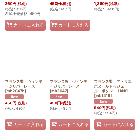
360
円
(税別)
450
円
(税別)
1,360
円
(税別)
(
税込
:
396
円
)
(
税込
:
495
円
)
(
税込
:
1,496
円
)
希望小売価格
:
450
円
カートに入れる
カートに入れる
フランス製 ヴィンテ
フランス製 ヴィンテ
フランス製 アトリエ
ージリバーレース
ージリバーレース
ボヌールドゥジュー
[
mb2047b
]
[
mb2047
]
ル ボタン HANSI
[
mb1419
]
450
円
(税別)
450
円
(税別)
540
円
(税別)
(
税込
:
495
円
)
(
税込
:
495
円
)
(
税込
:
594
円
)
カートに入れる
カートに入れる
カートに入れる