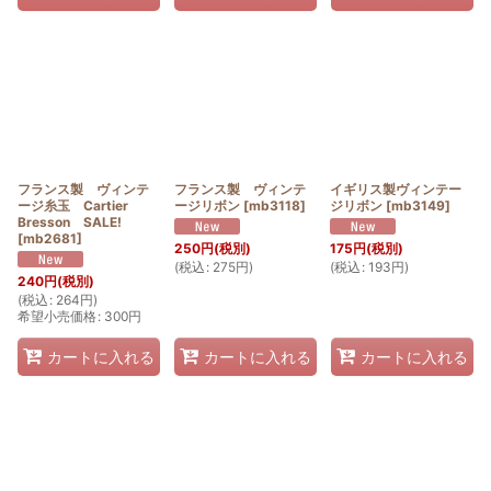
フランス製 ヴィンテ
フランス製 ヴィンテ
イギリス製ヴィンテー
ージ糸玉 Cartier
ージリボン
[
mb3118
]
ジリボン
[
mb3149
]
Bresson SALE!
[
mb2681
]
250
円
(税別)
175
円
(税別)
(
税込
:
275
円
)
(
税込
:
193
円
)
240
円
(税別)
(
税込
:
264
円
)
希望小売価格
:
300
円
カートに入れる
カートに入れる
カートに入れる