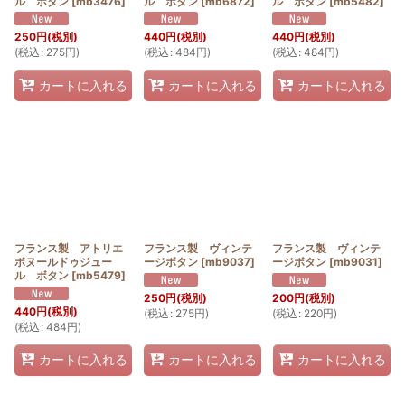
ル ボタン
[
mb3476
]
ル ボタン
[
mb6872
]
ル ボタン
[
mb5482
]
250
円
(税別)
440
円
(税別)
440
円
(税別)
(
税込
:
275
円
)
(
税込
:
484
円
)
(
税込
:
484
円
)
カートに入れる
カートに入れる
カートに入れる
フランス製 アトリエ
フランス製 ヴィンテ
フランス製 ヴィンテ
ボヌールドゥジュー
ージボタン
[
mb9037
]
ージボタン
[
mb9031
]
ル ボタン
[
mb5479
]
250
円
(税別)
200
円
(税別)
440
円
(税別)
(
税込
:
275
円
)
(
税込
:
220
円
)
(
税込
:
484
円
)
カートに入れる
カートに入れる
カートに入れる