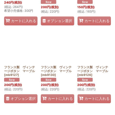
240
円
(税別)
(
税込
:
264
円
)
200
円
(税別)
150
円
(税別)
希望小売価格
:
300
円
(
税込
:
220
円
)
(
税込
:
165
円
)
オプション選択
カートに入れる
カートに入れる
フランス製 ヴィンテ
フランス製 ヴィンテ
フランス製 ヴィンテ
ージボタン マーブル
ージボタン マーブル
ージボタン マーブル
[
mb9127
]
[
mb9130
]
[
mb9126
]
200
円
(税別)
200
円
(税別)
200
円
(税別)
(
税込
:
220
円
)
(
税込
:
220
円
)
(
税込
:
220
円
)
オプション選択
カートに入れる
カートに入れる