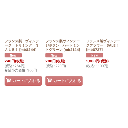
フランス製 ヴィンテ
フランス製ヴィンテー
フランス製ヴィンテー
ージ トリミング Ｓ
ジボタン ハートミン
ジフラワー SALE！
ＡＬＥ！
[
mb8244
]
トグリーン
[
mb2144
]
[
mb8727
]
240
円
(税別)
200
円
(税別)
1,000
円
(税別)
(
税込
:
264
円
)
(
税込
:
220
円
)
(
税込
:
1,100
円
)
希望小売価格
:
300
円
カートに入れる
カートに入れる