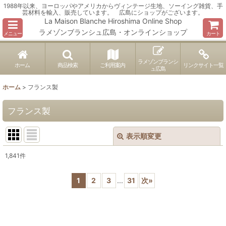
1988年以来、ヨーロッパやアメリカからヴィンテージ生地、ソーイング雑貨、手
芸材料を輸入、販売しています。 広島にショップがございます。
La Maison Blanche Hiroshima Online Shop
ラメゾンブランシュ広島・オンラインショップ
メニュー
カート
ラメゾンブランシ
ホーム
商品検索
ご利用案内
リンクサイト一覧
ュ広島
ホーム
>
フランス製
フランス製
表示順変更
閉じる
1,841
件
表示数
:
1
2
3
...
31
次
»
並び順
:
絞り込む