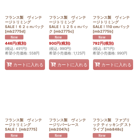
フランス製 ヴィンテ
フランス製 ヴィンテ
フランス製 ヴィンテ
ージトリミング
ージトリミング
ージトリミング
SALE！６２ｃｍパック
SALE！１２５ｃｍパッ
SALE！110 cmパック
[
mb2775d
]
ク
[
mb2775c
]
[
mb2775b
]
446
円
(税別)
900
円
(税別)
792
円
(税別)
(
税込
:
491
円
)
(
税込
:
990
円
)
(
税込
:
871
円
)
希望小売価格
:
558
円
希望小売価格
:
1,125
円
希望小売価格
:
990
円
カートに入れる
カートに入れる
カートに入れる
フランス製 ヴィンテ
フランス製 ヴィンテ
フランス製 ファブリ
ージトリミング
ージリバーレース
ック ティッキング スト
SALE！
[
mb2775
]
[
mb2047c
]
ライプ
[
mb848c
]