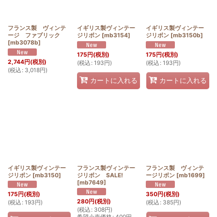
フランス製 ヴィンテ
イギリス製ヴィンテー
イギリス製ヴィンテー
ージ ファブリック
ジリボン
[
mb3154
]
ジリボン
[
mb3150b
]
[
mb3078b
]
175
円
(税別)
175
円
(税別)
2,744
円
(税別)
(
税込
:
193
円
)
(
税込
:
193
円
)
(
税込
:
3,018
円
)
カートに入れる
カートに入れる
イギリス製ヴィンテー
フランス製ヴィンテー
フランス製 ヴィンテ
ジリボン
[
mb3150
]
ジリボン SALE!
ージリボン
[
mb1699
]
[
mb7649
]
175
円
(税別)
350
円
(税別)
280
円
(税別)
(
税込
:
193
円
)
(
税込
:
385
円
)
(
税込
:
308
円
)
希望小売価格
:
400
円