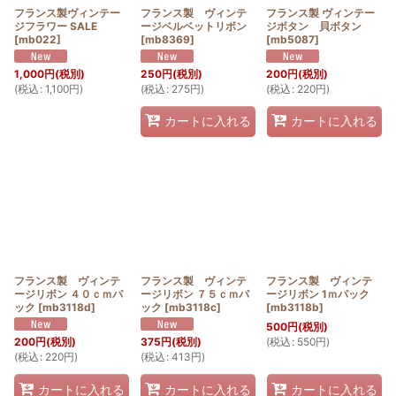
フランス製ヴィンテー
フランス製 ヴィンテ
フランス製 ヴィンテー
ジフラワー SALE
ージベルベットリボン
ジボタン 貝ボタン
[
mb022
]
[
mb8369
]
[
mb5087
]
1,000
円
(税別)
250
円
(税別)
200
円
(税別)
(
税込
:
1,100
円
)
(
税込
:
275
円
)
(
税込
:
220
円
)
カートに入れる
カートに入れる
フランス製 ヴィンテ
フランス製 ヴィンテ
フランス製 ヴィンテ
ージリボン ４０ｃｍパ
ージリボン ７５ｃｍパ
ージリボン 1ｍパック
ック
[
mb3118d
]
ック
[
mb3118c
]
[
mb3118b
]
500
円
(税別)
(
税込
:
550
円
)
200
円
(税別)
375
円
(税別)
(
税込
:
220
円
)
(
税込
:
413
円
)
カートに入れる
カートに入れる
カートに入れる