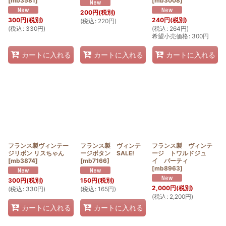
[
mb3581
]
[
mb3008
]
200
円
(税別)
300
円
(税別)
240
円
(税別)
(
税込
:
220
円
)
(
税込
:
330
円
)
(
税込
:
264
円
)
希望小売価格
:
300
円
カートに入れる
カートに入れる
カートに入れる
フランス製ヴィンテー
フランス製 ヴィンテ
フランス製 ヴィンテ
ジリボン リスちゃん
ージボタン SALE!
ージ トワルドジュ
[
mb3874
]
[
mb7166
]
イ パーティ
[
mb8963
]
300
円
(税別)
150
円
(税別)
2,000
円
(税別)
(
税込
:
330
円
)
(
税込
:
165
円
)
(
税込
:
2,200
円
)
カートに入れる
カートに入れる