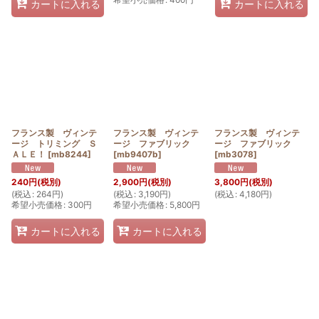
カートに入れる
カートに入れる
フランス製 ヴィンテ
フランス製 ヴィンテ
フランス製 ヴィンテ
ージ トリミング Ｓ
ージ ファブリック
ージ ファブリック
ＡＬＥ！
[
mb8244
]
[
mb9407b
]
[
mb3078
]
240
円
(税別)
2,900
円
(税別)
3,800
円
(税別)
(
税込
:
264
円
)
(
税込
:
3,190
円
)
(
税込
:
4,180
円
)
希望小売価格
:
300
円
希望小売価格
:
5,800
円
カートに入れる
カートに入れる