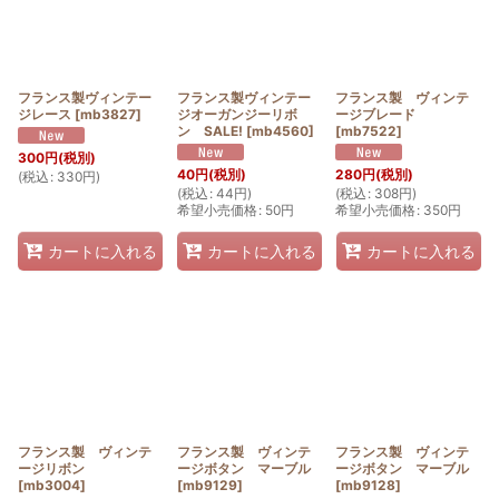
フランス製ヴィンテー
フランス製ヴィンテー
フランス製 ヴィンテ
ジレース
[
mb3827
]
ジオーガンジーリボ
ージブレード
ン SALE!
[
mb4560
]
[
mb7522
]
300
円
(税別)
40
円
(税別)
280
円
(税別)
(
税込
:
330
円
)
(
税込
:
44
円
)
(
税込
:
308
円
)
希望小売価格
:
50
円
希望小売価格
:
350
円
カートに入れる
カートに入れる
カートに入れる
フランス製 ヴィンテ
フランス製 ヴィンテ
フランス製 ヴィンテ
ージリボン
ージボタン マーブル
ージボタン マーブル
[
mb3004
]
[
mb9129
]
[
mb9128
]