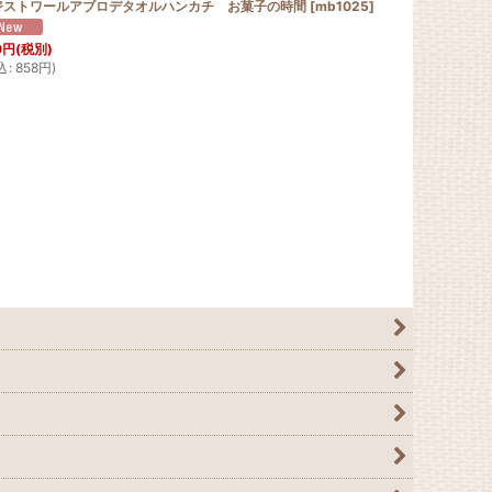
ジストワールアブロデタオルハンカチ お菓子の時間
[
mb1025
]
0
円
(税別)
込
:
858
円
)