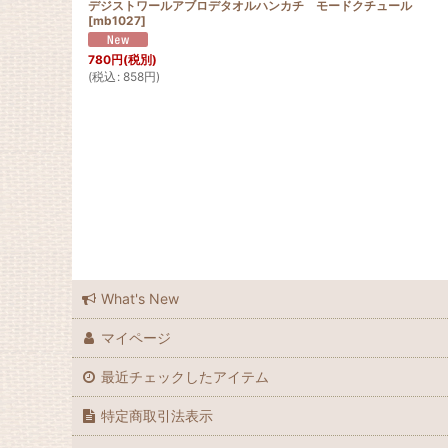
デジストワールアブロデタオルハンカチ モードクチュール
[
mb1027
]
780
円
(税別)
(
税込
:
858
円
)
What's New
マイページ
最近チェックしたアイテム
特定商取引法表示