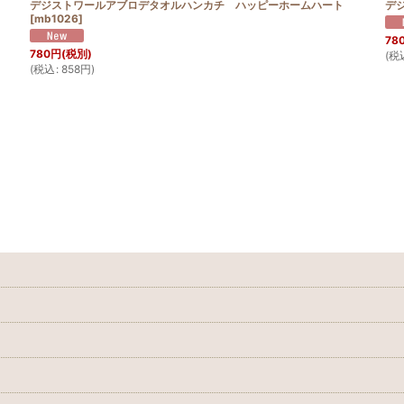
デジストワールアブロデタオルハンカチ ハッピーホームハート
デ
[
mb1026
]
78
780
円
(税別)
(
税
(
税込
:
858
円
)