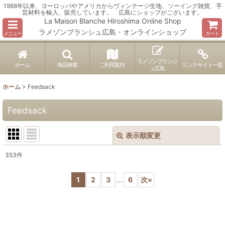
1988年以来、ヨーロッパやアメリカからヴィンテージ生地、ソーイング雑貨、手
芸材料を輸入、販売しています。 広島にショップがございます。
La Maison Blanche Hiroshima Online Shop
ラメゾンブランシュ広島・オンラインショップ
メニュー
カート
ラメゾンブランシ
ホーム
商品検索
ご利用案内
リンクサイト一覧
ュ広島
ホーム
>
Feedsack
Feedsack
表示順変更
閉じる
353
件
表示数
:
1
2
3
...
6
次
»
並び順
:
絞り込む