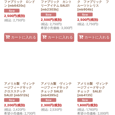
ファブリック ロンド
ファブリック カント
ク ファブリック フ
ン
[
mb6420c
]
リーアイテム SALE1
ルーツトレリス
[
mb2303b
]
[
mb904b
]
2,500
円
(税別)
2,500
円
(税別)
2,500
円
(税別)
(
税込
:
2,750
円
)
(
税込
:
2,750
円
)
(
税込
:
2,750
円
)
希望小売価格
:
3,000
円
カートに入れる
カートに入れる
カートに入れる
アメリカ製 ヴィンテ
アメリカ製 ヴィンテ
アメリカ製 ヴィンテ
ージフィードサック
ージフィードサック
ージフィードサック
クロスステッチ
チェック SALE!
チェック SALE!
SALE!
[
mb512b
]
[
mb4395c
]
[
mb4135
]
2,200
円
(税別)
2,300
円
(税別)
1,600
円
(税別)
(
税込
:
2,420
円
)
(
税込
:
2,530
円
)
(
税込
:
1,760
円
)
希望小売価格
:
2,700
円
希望小売価格
:
2,000
円