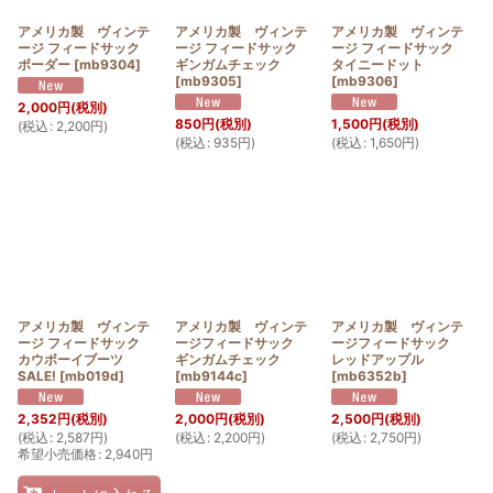
アメリカ製 ヴィンテ
アメリカ製 ヴィンテ
アメリカ製 ヴィンテ
ージ フィードサック
ージ フィードサック
ージ フィードサック
ボーダー
[
mb9304
]
ギンガムチェック
タイニードット
[
mb9305
]
[
mb9306
]
2,000
円
(税別)
850
円
(税別)
1,500
円
(税別)
(
税込
:
2,200
円
)
(
税込
:
935
円
)
(
税込
:
1,650
円
)
アメリカ製 ヴィンテ
アメリカ製 ヴィンテ
アメリカ製 ヴィンテ
ージ フィードサック
ージフィードサック
ージフィードサック
カウボーイブーツ
ギンガムチェック
レッドアップル
SALE!
[
mb019d
]
[
mb9144c
]
[
mb6352b
]
2,352
円
(税別)
2,000
円
(税別)
2,500
円
(税別)
(
税込
:
2,587
円
)
(
税込
:
2,200
円
)
(
税込
:
2,750
円
)
希望小売価格
:
2,940
円