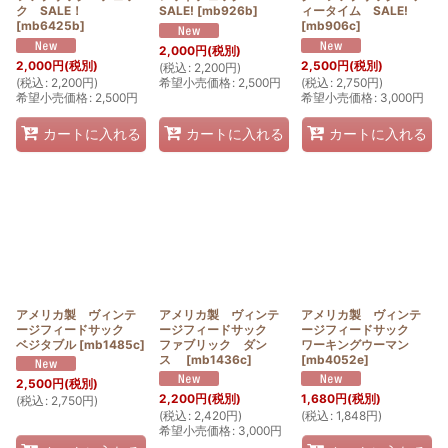
ク SALE！
SALE!
[
mb926b
]
ィータイム SALE!
[
mb6425b
]
[
mb906c
]
2,000
円
(税別)
2,000
円
(税別)
2,500
円
(税別)
(
税込
:
2,200
円
)
(
税込
:
2,200
円
)
希望小売価格
:
2,500
円
(
税込
:
2,750
円
)
希望小売価格
:
2,500
円
希望小売価格
:
3,000
円
カートに入れる
カートに入れる
カートに入れる
アメリカ製 ヴィンテ
アメリカ製 ヴィンテ
アメリカ製 ヴィンテ
ージフィードサック
ージフィードサック
ージフィードサック
ベジタブル
[
mb1485c
]
ファブリック ダン
ワーキングウーマン
ス
[
mb1436c
]
[
mb4052e
]
2,500
円
(税別)
2,200
円
(税別)
1,680
円
(税別)
(
税込
:
2,750
円
)
(
税込
:
2,420
円
)
(
税込
:
1,848
円
)
希望小売価格
:
3,000
円