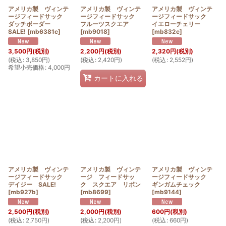
アメリカ製 ヴィンテ
アメリカ製 ヴィンテ
アメリカ製 ヴィンテ
ージフィードサック
ージフィードサック
ージフィードサック
ダッチボーダー
フルーツスクエア
イエローチェリー
SALE!
[
mb6381c
]
[
mb9018
]
[
mb832c
]
3,500
円
(税別)
2,200
円
(税別)
2,320
円
(税別)
(
税込
:
3,850
円
)
(
税込
:
2,420
円
)
(
税込
:
2,552
円
)
希望小売価格
:
4,000
円
カートに入れる
アメリカ製 ヴィンテ
アメリカ製 ヴィンテ
アメリカ製 ヴィンテ
ージフィードサック
ージ フィードサッ
ージフィードサック
デイジー SALE!
ク スクエア リボン
ギンガムチェック
[
mb927b
]
[
mb8699
]
[
mb9144
]
2,500
円
(税別)
2,000
円
(税別)
600
円
(税別)
(
税込
:
2,750
円
)
(
税込
:
2,200
円
)
(
税込
:
660
円
)