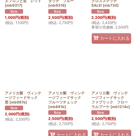
エプロンと窓 レッド
ダッチ ブルー
クロスステッチ
[
mb9317
]
[
mb9316
]
SALE!
[
mb730
]
1,000
円
(税別)
2,500
円
(税別)
2,200
円
(税別)
(
税込
:
1,100
円
)
(
税込
:
2,750
円
)
(
税込
:
2,420
円
)
希望小売価格
:
2,500
円
カートに入れる
アメリカ製 ヴィンテ
アメリカ製 ヴィンテ
アメリカ製 ヴィンテ
ージフィードサック
ージフィードサック
ージフィードサック
窓
[
mb987e
]
フルーツチェック
ファブリック フロー
[
mb891b
]
ラルブーケ
[
mb1214c
]
2,000
円
(税別)
2,500
円
(税別)
2,500
円
(税別)
(
税込
:
2,200
円
)
(
税込
:
2,750
円
)
(
税込
:
2,750
円
)
カートに入れる
カートに入れる