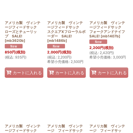
アメリカ製 ヴィンテ
アメリカ製 ヴィンテ
アメリカ製 ヴィンテ
ージフィードサック
ージフィードサック
ージフィードサック
ローズとチューリッ
スクエアXフローラルボ
フォークアンドナイフ
プ SALE!
ーダー SALE!
SALE!
[
mb1407b
]
[
mb3620b
]
[
mb1486b
]
2,200
円
(税別)
850
円
(税別)
2,000
円
(税別)
(
税込
:
2,420
円
)
(
税込
:
935
円
)
(
税込
:
2,200
円
)
希望小売価格
:
3,000
円
希望小売価格
:
2,500
円
カートに入れる
カートに入れる
カートに入れる
アメリカ製 ヴィンテ
アメリカ製 ヴィンテ
アメリカ製 ヴィンテ
ージフィードサック
ージ フィードサック
ージ フィードサッ