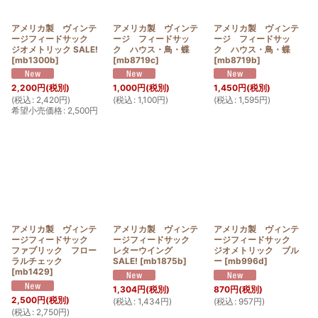
アメリカ製 ヴィンテ
アメリカ製 ヴィンテ
アメリカ製 ヴィンテ
ージフィードサック
ージ フィードサッ
ージ フィードサッ
ジオメトリック SALE!
ク ハウス・鳥・蝶
ク ハウス・鳥・蝶
[
mb1300b
]
[
mb8719c
]
[
mb8719b
]
2,200
円
(税別)
1,000
円
(税別)
1,450
円
(税別)
(
税込
:
2,420
円
)
(
税込
:
1,100
円
)
(
税込
:
1,595
円
)
希望小売価格
:
2,500
円
アメリカ製 ヴィンテ
アメリカ製 ヴィンテ
アメリカ製 ヴィンテ
ージフィードサック
ージフィードサック
ージフィードサック
ファブリック フロー
レターウイング
ジオメトリック ブル
ラルチェック
SALE!
[
mb1875b
]
ー
[
mb996d
]
[
mb1429
]
1,304
円
(税別)
870
円
(税別)
2,500
円
(税別)
(
税込
:
1,434
円
)
(
税込
:
957
円
)
(
税込
:
2,750
円
)