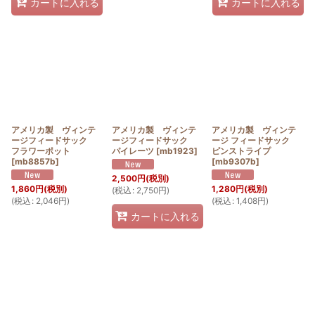
カートに入れる
カートに入れる
アメリカ製 ヴィンテ
アメリカ製 ヴィンテ
アメリカ製 ヴィンテ
ージフィードサック
ージフィードサック
ージ フィードサック
フラワーポット
パイレーツ
[
mb1923
]
ピンストライプ
[
mb8857b
]
[
mb9307b
]
2,500
円
(税別)
1,860
円
(税別)
1,280
円
(税別)
(
税込
:
2,750
円
)
(
税込
:
2,046
円
)
(
税込
:
1,408
円
)
カートに入れる