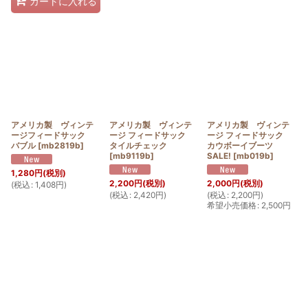
カートに入れる
アメリカ製 ヴィンテ
アメリカ製 ヴィンテ
アメリカ製 ヴィンテ
ージフィードサック
ージ フィードサック
ージ フィードサック
バブル
[
mb2819b
]
タイルチェック
カウボーイブーツ
[
mb9119b
]
SALE!
[
mb019b
]
1,280
円
(税別)
2,200
円
(税別)
2,000
円
(税別)
(
税込
:
1,408
円
)
(
税込
:
2,420
円
)
(
税込
:
2,200
円
)
希望小売価格
:
2,500
円