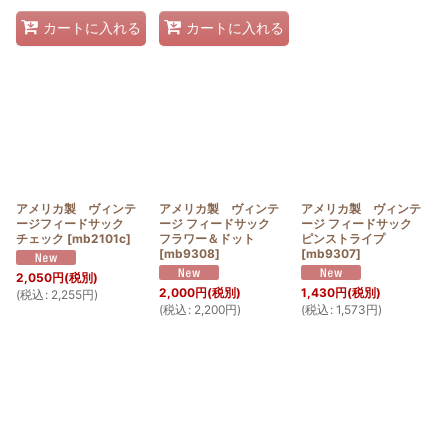
カートに入れる
カートに入れる
アメリカ製 ヴィンテ
アメリカ製 ヴィンテ
アメリカ製 ヴィンテ
ージフィードサック
ージ フィードサック
ージ フィードサック
チェック
[
mb2101c
]
フラワー＆ドット
ピンストライプ
[
mb9308
]
[
mb9307
]
2,050
円
(税別)
2,000
円
(税別)
1,430
円
(税別)
(
税込
:
2,255
円
)
(
税込
:
2,200
円
)
(
税込
:
1,573
円
)