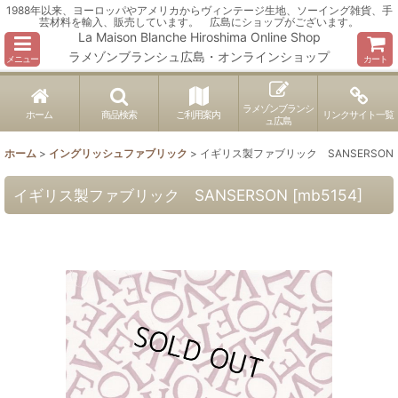
1988年以来、ヨーロッパやアメリカからヴィンテージ生地、ソーイング雑貨、手
芸材料を輸入、販売しています。 広島にショップがございます。
La Maison Blanche Hiroshima Online Shop
ラメゾンブランシュ広島・オンラインショップ
メニュー
カート
ラメゾンブランシ
ホーム
商品検索
ご利用案内
リンクサイト一覧
ュ広島
ホーム
>
イングリッシュファブリック
>
イギリス製ファブリック SANSERSON
イギリス製ファブリック SANSERSON
[
mb5154
]