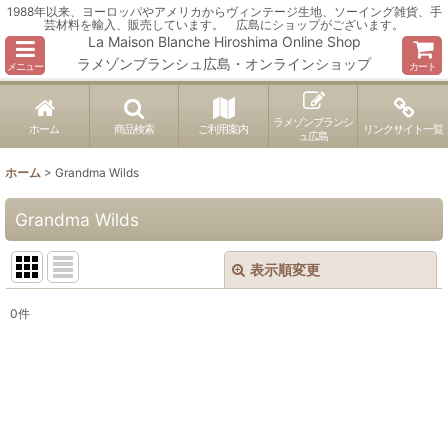
1988年以来、ヨーロッパやアメリカからヴィンテージ生地、ソーイング雑貨、手
芸材料を輸入、販売しています。 広島にショップがございます。
La Maison Blanche Hiroshima Online Shop
ラメゾンブランシュ広島・オンラインショップ
メニュー
カート
ラメゾンブランシ
ホーム
商品検索
ご利用案内
リンクサイト一覧
ュ広島
ホーム
>
Grandma Wilds
Grandma Wilds
表示順変更
閉じる
0
件
表示数
:
並び順
:
絞り込む