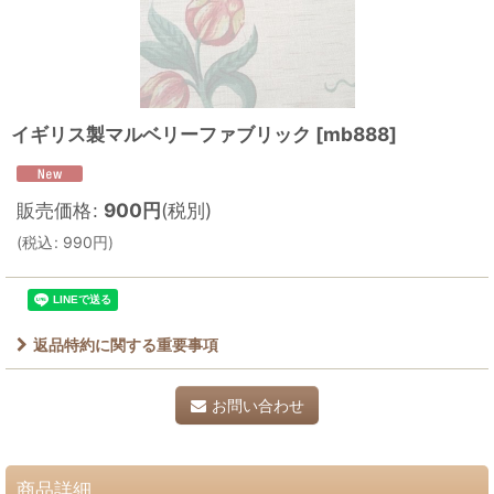
イギリス製マルベリーファブリック
[
mb888
]
販売価格
:
900
円
(税別)
(
税込
:
990
円
)
返品特約に関する重要事項
お問い合わせ
商品詳細