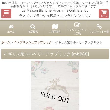
1988年以来、ヨーロッパやアメリカからヴィンテージ生地、ソーイング雑貨、手
芸材料を輸入、販売しています。 広島にショップがございます。
La Maison Blanche Hiroshima Online Shop
ラメゾンブランシュ広島・オンラインショップ
メニュー
カート
ラメゾンブランシ
ホーム
商品検索
ご利用案内
リンクサイト一覧
ュ広島
ホーム
>
イングリッシュファブリック
>
イギリス製マルベリーファブリック
イギリス製マルベリーファブリック
[
mb888
]