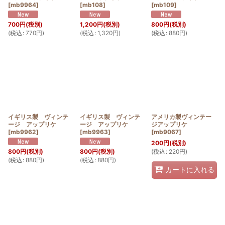
[
mb9964
]
[
mb108
]
[
mb109
]
700
円
(税別)
1,200
円
(税別)
800
円
(税別)
(
税込
:
770
円
)
(
税込
:
1,320
円
)
(
税込
:
880
円
)
イギリス製 ヴィンテ
イギリス製 ヴィンテ
アメリカ製ヴィンテー
ージ アップリケ
ージ アップリケ
ジアップリケ
[
mb9962
]
[
mb9963
]
[
mb9067
]
200
円
(税別)
(
税込
:
220
円
)
800
円
(税別)
800
円
(税別)
(
税込
:
880
円
)
(
税込
:
880
円
)
カートに入れる