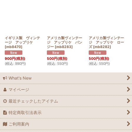
イギリス製 ヴィンテ
アメリカ製ヴィンテー
アメリカ製ヴィンテー
ージ アップリケ
ジ アップリケ パン
ジ アップリケ ロー
[
mb8470
]
ジー
[
mb8283
]
ズ
[
mb8282
]
900
円
(税別)
500
円
(税別)
500
円
(税別)
(
税込
:
990
円
)
(
税込
:
550
円
)
(
税込
:
550
円
)
What's New
マイページ
最近チェックしたアイテム
特定商取引法表示
ご利用案内