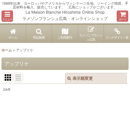
1988年以来、ヨーロッパやアメリカからヴィンテージ生地、ソーイング雑貨、手
芸材料を輸入、販売しています。 広島にショップがございます。
La Maison Blanche Hiroshima Online Shop
ラメゾンブランシュ広島・オンラインショップ
メニュー
カート
ラメゾンブランシ
ホーム
商品検索
ご利用案内
リンクサイト一覧
ュ広島
ホーム
>
アップリケ
アップリケ
表示順変更
閉じる
24
件
表示数
:
並び順
:
絞り込む