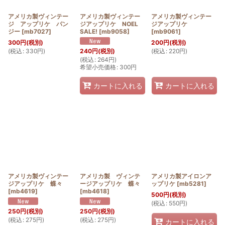
アメリカ製ヴィンテー
アメリカ製ヴィンテー
アメリカ製ヴィンテー
ジ アップリケ パン
ジアップリケ NOEL
ジアップリケ
ジー
[
mb7027
]
SALE!
[
mb9058
]
[
mb9061
]
300
円
(税別)
200
円
(税別)
(
税込
:
330
円
)
(
税込
:
220
円
)
240
円
(税別)
(
税込
:
264
円
)
希望小売価格
:
300
円
カートに入れる
カートに入れる
アメリカ製ヴィンテー
アメリカ製 ヴィンテ
アメリカ製アイロンア
ジアップリケ 蝶々
ージアップリケ 蝶々
ップリケ
[
mb5281
]
[
mb4619
]
[
mb4618
]
500
円
(税別)
(
税込
:
550
円
)
250
円
(税別)
250
円
(税別)
(
税込
:
275
円
)
(
税込
:
275
円
)
カートに入れる