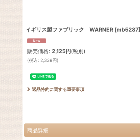
イギリス製ファブリック WARNER
[
mb5287
販売価格
:
2,125
円
(税別)
(
税込
:
2,338
円
)
返品特約に関する重要事項
商品詳細