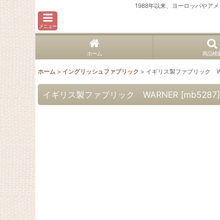
1988年以来、ヨーロッパや
メニュー
ホーム
商品検
ホーム
>
イングリッシュファブリック
>
イギリス製ファブリック WA
イギリス製ファブリック WARNER
[
mb5287
]