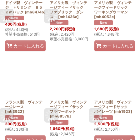
ドイツ製 ヴィンテー
アメリカ製 ヴィンテ
アメリカ製 ヴィンテ
ジ トリミング ８５
ージフィードサック
ージフィードサック
ｃｍパック
[
mb8474b
]
ファブリック ダン
ワーキングウーマン
ス
[
mb1436c
]
[
mb4052e
]
400
円
(税別)
2,200
円
(税別)
1,680
円
(税別)
(
税込
:
440
円
)
希望小売価格
:
510
円
(
税込
:
2,420
円
)
(
税込
:
1,848
円
)
希望小売価格
:
3,000
円
カートに入れる
カートに入れる
フランス製 ヴィンテ
アメリカ製 ヴィンテ
アメリカ製 ヴィンテ
ージレース
ージフィードサック
ージフィードサック
[
mb3922
]
フラワーポット
パイレーツ
[
mb1923
]
[
mb8857b
]
300
円
(税別)
2,500
円
(税別)
1,860
円
(税別)
(
税込
:
330
円
)
(
税込
:
2,750
円
)
(
税込
:
2,046
円
)