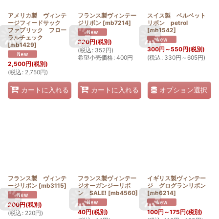
アメリカ製 ヴィンテ
フランス製ヴィンテー
スイス製 ベルベット
ージフィードサック
ジリボン
[
mb7214
]
リボン petrol
ファブリック フロー
[
mb1542
]
ラルチェック
320
円
(税別)
[
mb1429
]
300
円
～550
円
(税別)
(
税込
:
352
円
)
希望小売価格
:
400
円
(
税込
:
330
円
～605
円
)
2,500
円
(税別)
(
税込
:
2,750
円
)
オプション選択
カートに入れる
カートに入れる
フランス製 ヴィンテ
フランス製ヴィンテー
イギリス製ヴィンテー
ージリボン
[
mb3115
]
ジオーガンジーリボ
ジ グログランリボン
ン SALE!
[
mb4560
]
[
mb6214
]
200
円
(税別)
40
円
(税別)
100
円
～175
円
(税別)
(
税込
:
220
円
)