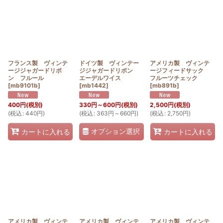
フランス製 ヴィンテ
ドイツ製 ヴィンテー
アメリカ製 ヴィンテ
ージジャガードリボ
ジジャガードリボン
ージフィードサック
ン フルール
エーデルワイス
フルーツチェック
[
mb9101b
]
[
mb1442
]
[
mb891b
]
400
円
(税別)
330
円
～600
円
(税別)
2,500
円
(税別)
(
税込
:
440
円
)
(
税込
:
363
円
～660
円
)
(
税込
:
2,750
円
)
オプション選択
カートに入れる
カートに入れる
アメリカ製 ヴィンテ
アメリカ製 ヴィンテ
アメリカ製 ヴィンテ