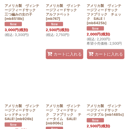
アメリカ製 ヴィンテ
アメリカ製 ヴィンテ
アメリカ製 ヴィンテ
ージフィードサック
ージフィードサック
ージフィードサック
三つ編みの女の子
アルファベット
ファブリック チェッ
[
mb8518b
]
[
mb747
]
ク SALE！
[
mb6425b
]
3,000
円
(税別)
2,500
円
(税別)
2,000
円
(税別)
(
税込
:
3,300
円
)
(
税込
:
2,750
円
)
(
税込
:
2,200
円
)
希望小売価格
:
2,500
円
カートに入れる
カートに入れる
アメリカ製 ヴィンテ
アメリカ製 ヴィンテ
アメリカ製 ヴィンテ
ージフィードサック
ージ フィードサッ
ージフィードサック
レッドチェック
ク ファブリック テ
ベジタブル
[
mb1485c
]
SALE!
[
mb926b
]
ィータイム SALE!
[
mb906c
]
2,500
円
(税別)