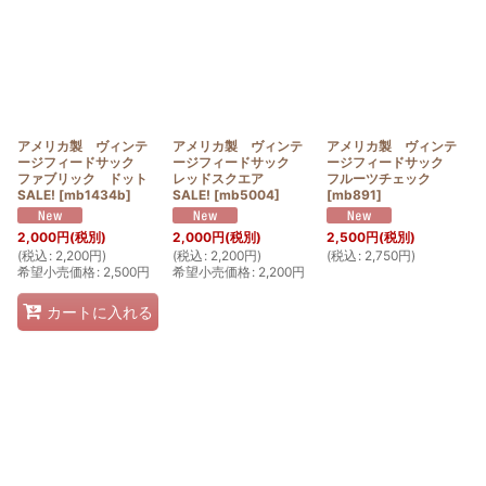
アメリカ製 ヴィンテ
アメリカ製 ヴィンテ
アメリカ製 ヴィンテ
ージフィードサック
ージフィードサック
ージフィードサック
ファブリック ドット
レッドスクエア
フルーツチェック
SALE!
[
mb1434b
]
SALE!
[
mb5004
]
[
mb891
]
2,000
円
(税別)
2,000
円
(税別)
2,500
円
(税別)
(
税込
:
2,200
円
)
(
税込
:
2,200
円
)
(
税込
:
2,750
円
)
希望小売価格
:
2,500
円
希望小売価格
:
2,200
円
カートに入れる