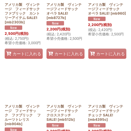
アメリカ製 ヴィンテ
アメリカ製 ヴィンテ
アメリカ製 ヴィンテ
ージ フィードサック
ージフィードサック
ージフィードサック
ファブリック カント
オペラ SALE!
オペラ SALE!
[
mb960
]
リーアイテム SALE1
[
mb8727b
]
[
mb2303b
]
2,200
円
(税別)
2,200
円
(税別)
(
税込
:
2,420
円
)
2,500
円
(税別)
(
税込
:
2,420
円
)
希望小売価格
:
2,500
円
(
税込
:
2,750
円
)
希望小売価格
:
2,500
円
希望小売価格
:
3,000
円
カートに入れる
カートに入れる
カートに入れる
アメリカ製 ヴィンテ
アメリカ製 ヴィンテ
アメリカ製 ヴィンテ
ージ フィードサッ
ージフィードサック
ージフィードサック
ク ファブリック フ
クロスステッチ
チェック SALE!
ルーツトレリス
SALE!
[
mb512b
]
[
mb4395c
]
[
mb904b
]