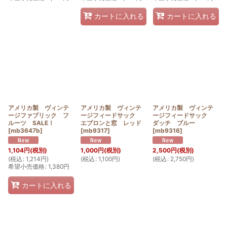
カートに入れる
カートに入れる
アメリカ製 ヴィンテ
アメリカ製 ヴィンテ
アメリカ製 ヴィンテ
ージファブリック フ
ージフィードサック
ージフィードサック
ルーツ SALE！
エプロンと窓 レッド
ダッチ ブルー
[
mb3647b
]
[
mb9317
]
[
mb9316
]
1,104
円
(税別)
1,000
円
(税別)
2,500
円
(税別)
(
税込
:
1,214
円
)
(
税込
:
1,100
円
)
(
税込
:
2,750
円
)
希望小売価格
:
1,380
円
カートに入れる