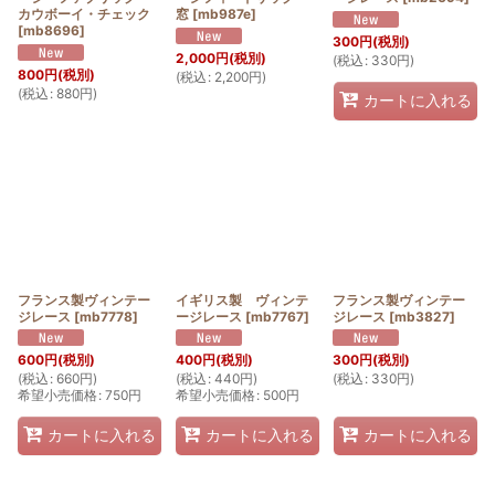
カウボーイ・チェック
窓
[
mb987e
]
[
mb8696
]
300
円
(税別)
2,000
円
(税別)
(
税込
:
330
円
)
800
円
(税別)
(
税込
:
2,200
円
)
(
税込
:
880
円
)
カートに入れる
フランス製ヴィンテー
イギリス製 ヴィンテ
フランス製ヴィンテー
ジレース
[
mb7778
]
ージレース
[
mb7767
]
ジレース
[
mb3827
]
600
円
(税別)
400
円
(税別)
300
円
(税別)
(
税込
:
660
円
)
(
税込
:
440
円
)
(
税込
:
330
円
)
希望小売価格
:
750
円
希望小売価格
:
500
円
カートに入れる
カートに入れる
カートに入れる