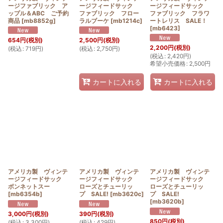
ージファブリック ア
ージフィードサック
ージフィードサック
ップル＆ABC ご予約
ファブリック フロー
ファブリック フラワ
商品
[
mb8852g
]
ラルブーケ
[
mb1214c
]
ートレリス SALE！
[
mb6423
]
654
円
(税別)
2,500
円
(税別)
2,200
円
(税別)
(
税込
:
719
円
)
(
税込
:
2,750
円
)
(
税込
:
2,420
円
)
希望小売価格
:
2,500
円
カートに入れる
カートに入れる
アメリカ製 ヴィンテ
アメリカ製 ヴィンテ
アメリカ製 ヴィンテ
ージフィードサック
ージフィードサック
ージフィードサック
ボンネットスー
ローズとチューリッ
ローズとチューリッ
[
mb6354b
]
プ SALE!
[
mb3620c
]
プ SALE!
[
mb3620b
]
3,000
円
(税別)
390
円
(税別)
850
円
(税別)
(
税込
:
3,300
円
)
(
税込
:
429
円
)