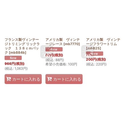
フランス製ヴィンテー
アメリカ製 ヴィンテ
アメリカ製 ヴィンテ
ジトリミング リックラ
ージレース
[
mb7770
]
ージフラワートリム
ック １３８ｃｍパッ
[
mb825
]
ク
[
mb884b
]
80
円
(税別)
200
円
(税別)
(
税込
:
88
円
)
966
円
(税別)
希望小売価格
:
100
円
(
税込
:
220
円
)
(
税込
:
1,063
円
)
カートに入れる
カートに入れる