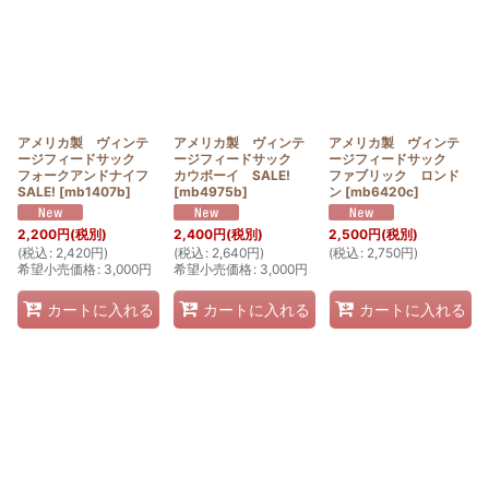
アメリカ製 ヴィンテ
アメリカ製 ヴィンテ
アメリカ製 ヴィンテ
ージフィードサック
ージフィードサック
ージフィードサック
フォークアンドナイフ
カウボーイ SALE!
ファブリック ロンド
SALE!
[
mb1407b
]
[
mb4975b
]
ン
[
mb6420c
]
2,200
円
(税別)
2,400
円
(税別)
2,500
円
(税別)
(
税込
:
2,420
円
)
(
税込
:
2,640
円
)
(
税込
:
2,750
円
)
希望小売価格
:
3,000
円
希望小売価格
:
3,000
円
カートに入れる
カートに入れる
カートに入れる