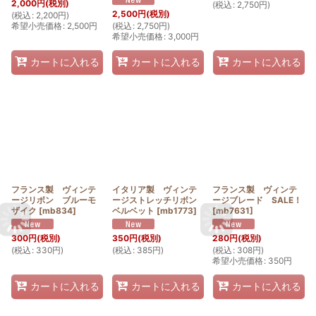
2,000
円
(税別)
(
税込
:
2,750
円
)
2,500
円
(税別)
(
税込
:
2,200
円
)
希望小売価格
:
2,500
円
(
税込
:
2,750
円
)
希望小売価格
:
3,000
円
カートに入れる
カートに入れる
カートに入れる
フランス製 ヴィンテ
イタリア製 ヴィンテ
フランス製 ヴィンテ
ージリボン ブルーモ
ージストレッチリボン
ージブレード SALE！
ザイク
[
mb834
]
ベルベット
[
mb1773
]
[
mb7631
]
300
円
(税別)
350
円
(税別)
280
円
(税別)
(
税込
:
330
円
)
(
税込
:
385
円
)
(
税込
:
308
円
)
希望小売価格
:
350
円
カートに入れる
カートに入れる
カートに入れる