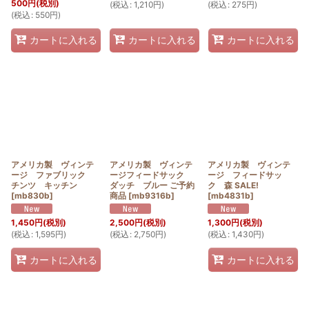
500
円
(税別)
(
税込
:
1,210
円
)
(
税込
:
275
円
)
(
税込
:
550
円
)
カートに入れる
カートに入れる
カートに入れる
アメリカ製 ヴィンテ
アメリカ製 ヴィンテ
アメリカ製 ヴィンテ
ージ ファブリック
ージフィードサック
ージ フィードサッ
チンツ キッチン
ダッチ ブルー ご予約
ク 森 SALE!
[
mb830b
]
商品
[
mb9316b
]
[
mb4831b
]
1,450
円
(税別)
2,500
円
(税別)
1,300
円
(税別)
(
税込
:
1,595
円
)
(
税込
:
2,750
円
)
(
税込
:
1,430
円
)
カートに入れる
カートに入れる