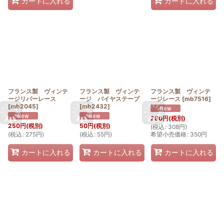
カートに入れる
カートに入れる
フランス製 ヴィンテ
フランス製 ヴィンテ
フランス製 ヴィンテ
ージリバーレース
ージ バイヤステープ
ージレース
[
mb7516
]
[
mb2045
]
[
mb2432
]
280
円
(税別)
250
円
(税別)
50
円
(税別)
(
税込
:
308
円
)
(
税込
:
275
円
)
(
税込
:
55
円
)
希望小売価格
:
350
円
カートに入れる
カートに入れる
カートに入れる