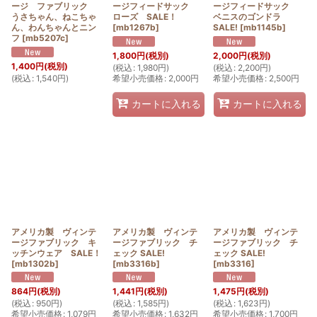
ージ ファブリック
ージフィードサック
ージフィードサック
うさちゃん、ねこちゃ
ローズ SALE！
ベニスのゴンドラ
ん、わんちゃんとニン
[
mb1267b
]
SALE!
[
mb1145b
]
フ
[
mb5207c
]
1,800
円
(税別)
2,000
円
(税別)
1,400
円
(税別)
(
税込
:
1,980
円
)
(
税込
:
2,200
円
)
(
税込
:
1,540
円
)
希望小売価格
:
2,000
円
希望小売価格
:
2,500
円
カートに入れる
カートに入れる
アメリカ製 ヴィンテ
アメリカ製 ヴィンテ
アメリカ製 ヴィンテ
ージファブリック キ
ージファブリック チ
ージファブリック チ
ッチンウェア SALE！
ェック SALE!
ェック SALE!
[
mb1302b
]
[
mb3316b
]
[
mb3316
]
864
円
(税別)
1,441
円
(税別)
1,475
円
(税別)
(
税込
:
950
円
)
(
税込
:
1,585
円
)
(
税込
:
1,623
円
)
希望小売価格
:
1,079
円
希望小売価格
:
1,632
円
希望小売価格
:
1,700
円