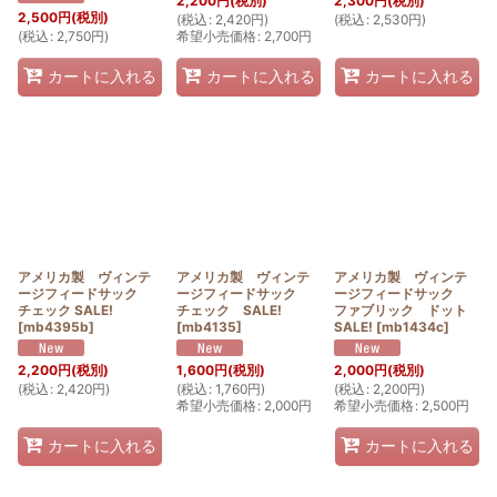
2,200
円
(税別)
2,300
円
(税別)
2,500
円
(税別)
(
税込
:
2,420
円
)
(
税込
:
2,530
円
)
(
税込
:
2,750
円
)
希望小売価格
:
2,700
円
カートに入れる
カートに入れる
カートに入れる
アメリカ製 ヴィンテ
アメリカ製 ヴィンテ
アメリカ製 ヴィンテ
ージフィードサック
ージフィードサック
ージフィードサック
チェック SALE!
チェック SALE!
ファブリック ドット
[
mb4395b
]
[
mb4135
]
SALE!
[
mb1434c
]
2,200
円
(税別)
1,600
円
(税別)
2,000
円
(税別)
(
税込
:
2,420
円
)
(
税込
:
1,760
円
)
(
税込
:
2,200
円
)
希望小売価格
:
2,000
円
希望小売価格
:
2,500
円
カートに入れる
カートに入れる