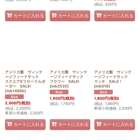
(
税込
:
935
円
)
カートに入れる
カートに入れる
カートに入れる
アメリカ製 ヴィンテ
アメリカ製 ヴィンテ
アメリカ製 ヴィンテ
ージフィードサック
ージフィードサック
ージフィードサック
スクエアXフローラルボ
フラワー SALE!
マッチ SALE！
ーダー SALE!
[
mb2535
]
[
mb018
]
[
mb1486b
]
1,600
円
(税別)
1,800
円
(税別)
2,000
円
(税別)
(
税込
:
1,760
円
)
(
税込
:
1,980
円
)
(
税込
:
2,200
円
)
希望小売価格
:
2,500
円
希望小売価格
:
2,500
円
カートに入れる
カートに入れる
カートに入れる