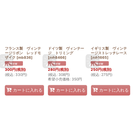
フランス製 ヴィンテ
ドイツ製 ヴィンテー
イギリス製 ヴィンテ
ージリボン レッドモ
ジ トリミング
ージストレッチレース
ザイク
[
mb836
]
[
mb8466
]
[
mb1665
]
300
円
(税別)
280
円
(税別)
250
円
(税別)
(
税込
:
330
円
)
(
税込
:
308
円
)
(
税込
:
275
円
)
希望小売価格
:
350
円
カートに入れる
カートに入れる
カートに入れる