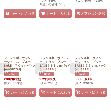
(
税込
:
44
円
)
(
税込
:
110
円
～193
円
)
希望小売価格
:
50
円
オプション選択
カートに入れる
カートに入れる
フランス製 ヴィンテ
フランス製 ヴィンテ
フランス製 ヴィンテ
ージトリム ブルー
ージトリム ブルー
ージトリム ブルー
SALE！７０ｃｍパック
SALE！６８ｃｍパック
SALE！７５ｃｍパック
[
mb3823d
]
[
mb3823c
]
[
mb3823b
]
280
円
(税別)
272
円
(税別)
300
円
(税別)
(
税込
:
308
円
)
(
税込
:
299
円
)
(
税込
:
330
円
)
カートに入れる
カートに入れる
カートに入れる