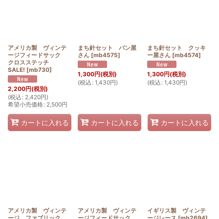
アメリカ製 ヴィンテ
まち針セット パン屋
まち針セット クッキ
ージフィードサック
さん
[
mb4575
]
ー屋さん
[
mb4574
]
クロスステッチ
SALE!
[
mb730
]
1,300
円
(税別)
1,300
円
(税別)
(
税込
:
1,430
円
)
(
税込
:
1,430
円
)
2,200
円
(税別)
(
税込
:
2,420
円
)
希望小売価格
:
2,500
円
カートに入れる
カートに入れる
カートに入れる
アメリカ製 ヴィンテ
アメリカ製 ヴィンテ
イギリス製 ヴィンテ
ージ ファブリック
ージフィードサック
ージレース
[
mb2694
]