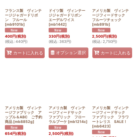
フランス製 ヴィンテ
ドイツ製 ヴィンテー
アメリカ製 ヴィンテ
ージジャガードリボ
ジジャガードリボン
ージフィードサック
ン フルール
エーデルワイス
フルーツチェック
[
mb9101b
]
[
mb1442
]
[
mb891b
]
400
円
(税別)
330
円
(税別)
2,500
円
(税別)
(
税込
:
440
円
)
(
税込
:
363
円
)
(
税込
:
2,750
円
)
オプション選択
カートに入れる
カートに入れる
アメリカ製 ヴィンテ
アメリカ製 ヴィンテ
アメリカ製 ヴィンテ
ージファブリック ア
ージフィードサック
ージフィードサック
ップル＆ABC ご予約
ファブリック フロー
ファブリック フラワ
商品
[
mb8852g
]
ラルブーケ
[
mb1214c
]
ートレリス SALE！
[
mb6423
]
654
円
(税別)
2,500
円
(税別)