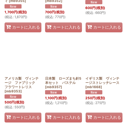
ィ
[
mb9355
]
[
mb9352
]
600
円
(税別)
1,700
円
(税別)
700
円
(税別)
(
税込
:
660
円
)
(
税込
:
1,870
円
)
(
税込
:
770
円
)
カートに入れる
カートに入れる
カートに入れる
アメリカ製 ヴィンテ
日本製 ローズまち針5
イギリス製 ヴィンテ
ージ ファブリック
本セット パステル
ージストレッチレース
フラワートレリス
[
mb9357
]
[
mb1668
]
[
mb9353
]
1,100
円
(税別)
250
円
(税別)
500
円
(税別)
(
税込
:
1,210
円
)
(
税込
:
275
円
)
(
税込
:
550
円
)
カートに入れる
カートに入れる
カートに入れる