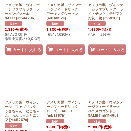
アメリカ製 ヴィンテ
アメリカ製 ヴィンテ
アメリカ製 ヴィンテ
ージファブリック ソ
ージフィードサック
ージファブリック ラ
ーイングツール
ワーキングウーマン
イトチンツ テリアと
SALE!
[
mb4473b
]
[
mb4052c
]
お花、鍵
[
mb916b
]
2,810
円
(税別)
1,800
円
(税別)
1,450
円
(税別)
(
税込
:
3,091
円
)
(
税込
:
1,980
円
)
(
税込
:
1,595
円
)
希望小売価格
:
3,510
円
カートに入れる
カートに入れる
カートに入れる
アメリカ製 ヴィンテ
アメリカ製 ヴィンテ
アメリカ製 ヴィンテ
ージ ファブリック
ージフィードサック
ージフィードサック
うさちゃん、ねこちゃ
ローズ SALE！
ベニスのゴンドラ
ん、わんちゃんとニン
[
mb1267b
]
SALE!
[
mb1145b
]
フ
[
mb5207c
]
1,800
円
(税別)
2,000
円
(税別)