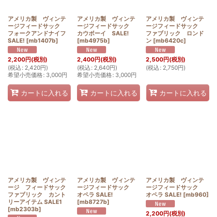
アメリカ製 ヴィンテ
アメリカ製 ヴィンテ
アメリカ製 ヴィンテ
ージフィードサック
ージフィードサック
ージフィードサック
フォークアンドナイフ
カウボーイ SALE!
ファブリック ロンド
SALE!
[
mb1407b
]
[
mb4975b
]
ン
[
mb6420c
]
2,200
円
(税別)
2,400
円
(税別)
2,500
円
(税別)
(
税込
:
2,420
円
)
(
税込
:
2,640
円
)
(
税込
:
2,750
円
)
希望小売価格
:
3,000
円
希望小売価格
:
3,000
円
カートに入れる
カートに入れる
カートに入れる
アメリカ製 ヴィンテ
アメリカ製 ヴィンテ
アメリカ製 ヴィンテ
ージ フィードサック
ージフィードサック
ージフィードサック
ファブリック カント
オペラ SALE!
オペラ SALE!
[
mb960
]
リーアイテム SALE1
[
mb8727b
]
[
mb2303b
]
2,200
円
(税別)