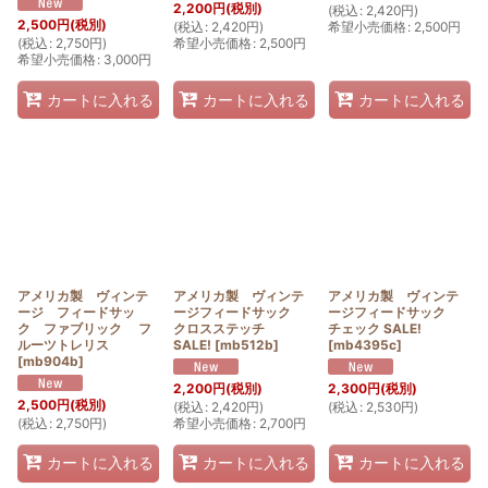
2,200
円
(税別)
(
税込
:
2,420
円
)
2,500
円
(税別)
(
税込
:
2,420
円
)
希望小売価格
:
2,500
円
(
税込
:
2,750
円
)
希望小売価格
:
2,500
円
希望小売価格
:
3,000
円
カートに入れる
カートに入れる
カートに入れる
アメリカ製 ヴィンテ
アメリカ製 ヴィンテ
アメリカ製 ヴィンテ
ージ フィードサッ
ージフィードサック
ージフィードサック
ク ファブリック フ
クロスステッチ
チェック SALE!
ルーツトレリス
SALE!
[
mb512b
]
[
mb4395c
]
[
mb904b
]
2,200
円
(税別)
2,300
円
(税別)
2,500
円
(税別)
(
税込
:
2,420
円
)
(
税込
:
2,530
円
)
(
税込
:
2,750
円
)
希望小売価格
:
2,700
円
カートに入れる
カートに入れる
カートに入れる