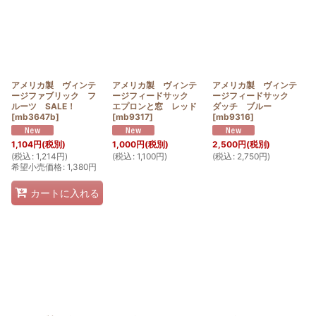
アメリカ製 ヴィンテ
アメリカ製 ヴィンテ
アメリカ製 ヴィンテ
ージファブリック フ
ージフィードサック
ージフィードサック
ルーツ SALE！
エプロンと窓 レッド
ダッチ ブルー
[
mb3647b
]
[
mb9317
]
[
mb9316
]
1,104
円
(税別)
1,000
円
(税別)
2,500
円
(税別)
(
税込
:
1,214
円
)
(
税込
:
1,100
円
)
(
税込
:
2,750
円
)
希望小売価格
:
1,380
円
カートに入れる