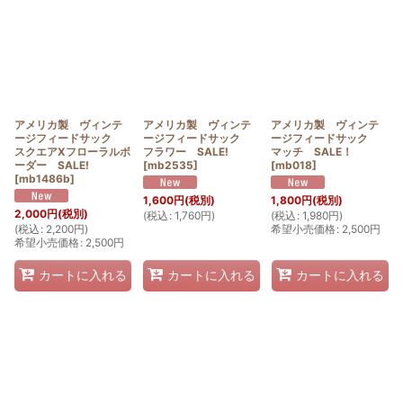
アメリカ製 ヴィンテ
アメリカ製 ヴィンテ
アメリカ製 ヴィンテ
ージフィードサック
ージフィードサック
ージフィードサック
スクエアXフローラルボ
フラワー SALE!
マッチ SALE！
ーダー SALE!
[
mb2535
]
[
mb018
]
[
mb1486b
]
1,600
円
(税別)
1,800
円
(税別)
2,000
円
(税別)
(
税込
:
1,760
円
)
(
税込
:
1,980
円
)
(
税込
:
2,200
円
)
希望小売価格
:
2,500
円
希望小売価格
:
2,500
円
カートに入れる
カートに入れる
カートに入れる