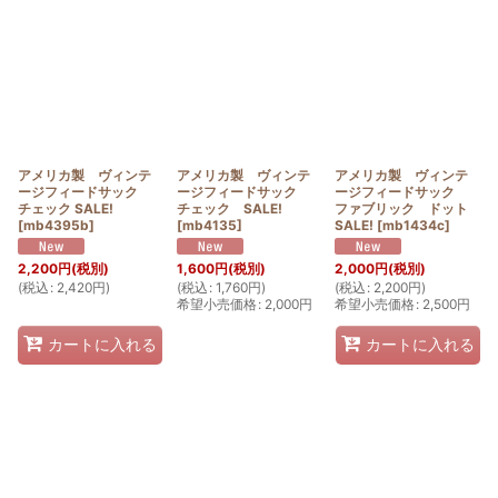
アメリカ製 ヴィンテ
アメリカ製 ヴィンテ
アメリカ製 ヴィンテ
ージフィードサック
ージフィードサック
ージフィードサック
チェック SALE!
チェック SALE!
ファブリック ドット
[
mb4395b
]
[
mb4135
]
SALE!
[
mb1434c
]
2,200
円
(税別)
1,600
円
(税別)
2,000
円
(税別)
(
税込
:
2,420
円
)
(
税込
:
1,760
円
)
(
税込
:
2,200
円
)
希望小売価格
:
2,000
円
希望小売価格
:
2,500
円
カートに入れる
カートに入れる