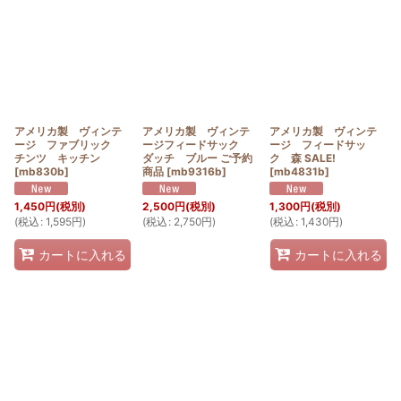
アメリカ製 ヴィンテ
アメリカ製 ヴィンテ
アメリカ製 ヴィンテ
ージ ファブリック
ージフィードサック
ージ フィードサッ
チンツ キッチン
ダッチ ブルー ご予約
ク 森 SALE!
[
mb830b
]
商品
[
mb9316b
]
[
mb4831b
]
1,450
円
(税別)
2,500
円
(税別)
1,300
円
(税別)
(
税込
:
1,595
円
)
(
税込
:
2,750
円
)
(
税込
:
1,430
円
)
カートに入れる
カートに入れる