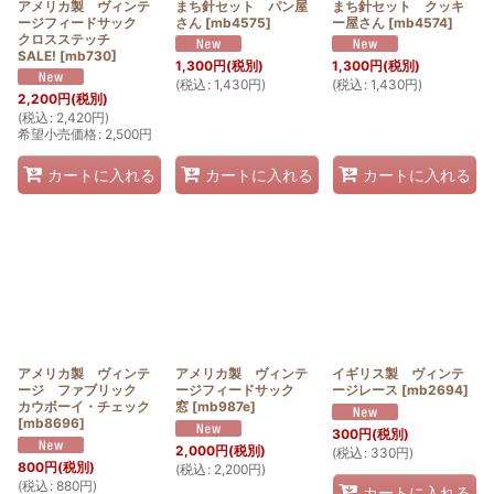
アメリカ製 ヴィンテ
まち針セット パン屋
まち針セット クッキ
ージフィードサック
さん
[
mb4575
]
ー屋さん
[
mb4574
]
クロスステッチ
SALE!
[
mb730
]
1,300
円
(税別)
1,300
円
(税別)
(
税込
:
1,430
円
)
(
税込
:
1,430
円
)
2,200
円
(税別)
(
税込
:
2,420
円
)
希望小売価格
:
2,500
円
カートに入れる
カートに入れる
カートに入れる
アメリカ製 ヴィンテ
アメリカ製 ヴィンテ
イギリス製 ヴィンテ
ージ ファブリック
ージフィードサック
ージレース
[
mb2694
]
カウボーイ・チェック
窓
[
mb987e
]
[
mb8696
]
300
円
(税別)
2,000
円
(税別)
(
税込
:
330
円
)
800
円
(税別)
(
税込
:
2,200
円
)
(
税込
:
880
円
)
カートに入れる