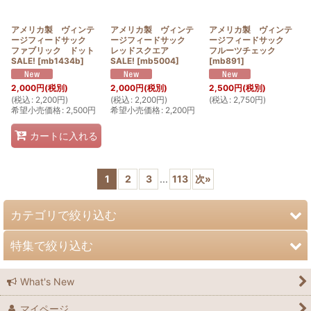
アメリカ製 ヴィンテ
アメリカ製 ヴィンテ
アメリカ製 ヴィンテ
ージフィードサック
ージフィードサック
ージフィードサック
ファブリック ドット
レッドスクエア
フルーツチェック
SALE!
[
mb1434b
]
SALE!
[
mb5004
]
[
mb891
]
2,000
円
(税別)
2,000
円
(税別)
2,500
円
(税別)
(
税込
:
2,200
円
)
(
税込
:
2,200
円
)
(
税込
:
2,750
円
)
希望小売価格
:
2,500
円
希望小売価格
:
2,200
円
カートに入れる
1
2
3
...
113
次
»
カテゴリで絞り込む
特集で絞り込む
ヨーロピアンヴィンテージ
What's New
アメリカンヴィンテージ
ヴィンテージ
マイページ