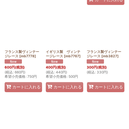
フランス製ヴィンテー
イギリス製 ヴィンテ
フランス製ヴィンテー
ジレース
[
mb7778
]
ージレース
[
mb7767
]
ジレース
[
mb3827
]
600
円
(税別)
400
円
(税別)
300
円
(税別)
(
税込
:
660
円
)
(
税込
:
440
円
)
(
税込
:
330
円
)
希望小売価格
:
750
円
希望小売価格
:
500
円
カートに入れる
カートに入れる
カートに入れる