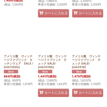
1,400
円
(税別)
(
税込
:
1,980
円
)
(
税込
:
2,200
円
)
(
税込
:
1,540
円
)
希望小売価格
:
2,000
円
希望小売価格
:
2,500
円
カートに入れる
カートに入れる
アメリカ製 ヴィンテ
アメリカ製 ヴィンテ
アメリカ製 ヴィンテ
ージファブリック キ
ージファブリック チ
ージファブリック チ
ッチンウェア SALE！
ェック SALE!
ェック SALE!
[
mb1302b
]
[
mb3316b
]
[
mb3316
]
864
円
(税別)
1,441
円
(税別)
1,475
円
(税別)
(
税込
:
950
円
)
(
税込
:
1,585
円
)
(
税込
:
1,623
円
)
希望小売価格
:
1,079
円
希望小売価格
:
1,632
円
希望小売価格
:
1,700
円
カートに入れる
カートに入れる