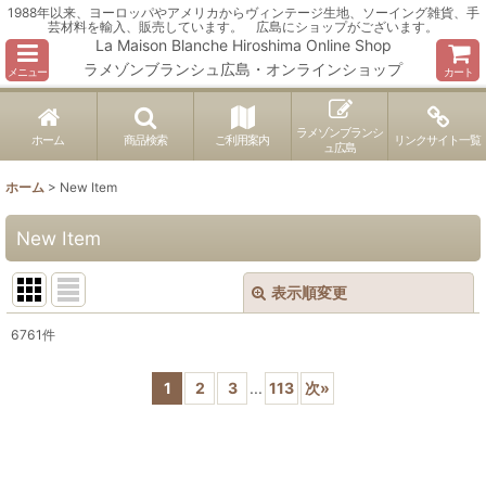
1988年以来、ヨーロッパやアメリカからヴィンテージ生地、ソーイング雑貨、手
芸材料を輸入、販売しています。 広島にショップがございます。
La Maison Blanche Hiroshima Online Shop
ラメゾンブランシュ広島・オンラインショップ
メニュー
カート
ラメゾンブランシ
ホーム
商品検索
ご利用案内
リンクサイト一覧
ュ広島
ホーム
>
New Item
New Item
表示順変更
閉じる
6761
件
表示数
:
1
2
3
...
113
次
»
並び順
:
絞り込む