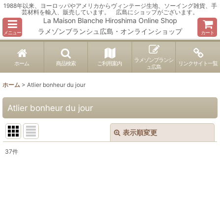
1988年以来、ヨーロッパやアメリカからヴィンテージ生地、ソーイング雑貨、手
芸材料を輸入、販売しています。 広島にショップがございます。
La Maison Blanche Hiroshima Online Shop
ラメゾンブランシュ広島・オンラインショップ
メニュー
カート
ラメゾンブランシ
ホーム
商品検索
ご利用案内
リンクサイト一覧
ュ広島
ホーム
>
Atlier bonheur du jour
Atlier bonheur du jour
表示順変更
閉じる
37
件
表示数
:
並び順
:
絞り込む