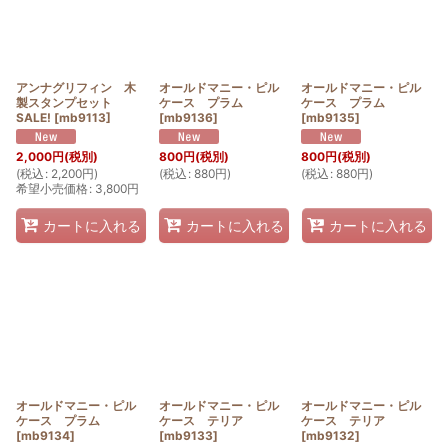
アンナグリフィン 木
オールドマニー・ピル
オールドマニー・ピル
製スタンプセット
ケース プラム
ケース プラム
SALE!
[
mb9113
]
[
mb9136
]
[
mb9135
]
2,000
円
(税別)
800
円
(税別)
800
円
(税別)
(
税込
:
2,200
円
)
(
税込
:
880
円
)
(
税込
:
880
円
)
希望小売価格
:
3,800
円
カートに入れる
カートに入れる
カートに入れる
オールドマニー・ピル
オールドマニー・ピル
オールドマニー・ピル
ケース プラム
ケース テリア
ケース テリア
[
mb9134
]
[
mb9133
]
[
mb9132
]