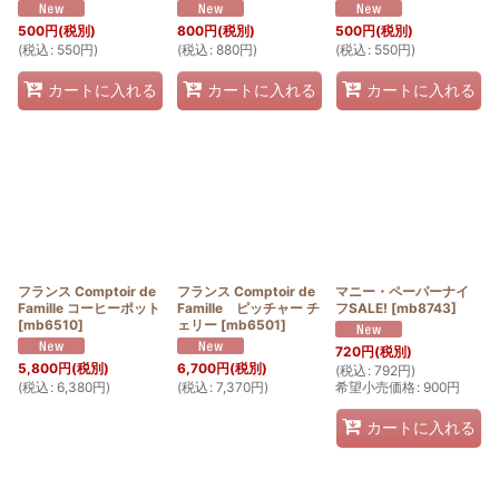
500
円
(税別)
800
円
(税別)
500
円
(税別)
(
税込
:
550
円
)
(
税込
:
880
円
)
(
税込
:
550
円
)
カートに入れる
カートに入れる
カートに入れる
フランス Comptoir de
フランス Comptoir de
マニー・ペーパーナイ
Famille コーヒーポット
Famille ピッチャー チ
フSALE!
[
mb8743
]
[
mb6510
]
ェリー
[
mb6501
]
720
円
(税別)
5,800
円
(税別)
6,700
円
(税別)
(
税込
:
792
円
)
(
税込
:
6,380
円
)
(
税込
:
7,370
円
)
希望小売価格
:
900
円
カートに入れる