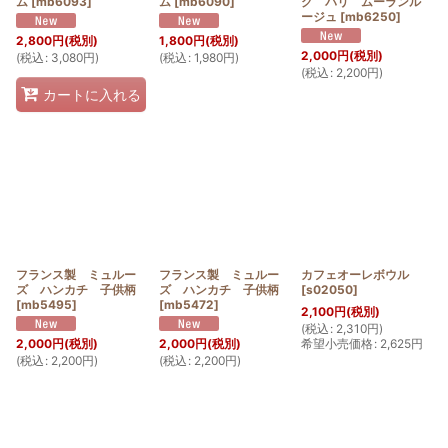
ム
[
mb6093
]
ム
[
mb6090
]
グ パリ ムーランル
ージュ
[
mb6250
]
2,800
円
(税別)
1,800
円
(税別)
2,000
円
(税別)
(
税込
:
3,080
円
)
(
税込
:
1,980
円
)
(
税込
:
2,200
円
)
カートに入れる
フランス製 ミュルー
フランス製 ミュルー
カフェオーレボウル
ズ ハンカチ 子供柄
ズ ハンカチ 子供柄
[
s02050
]
[
mb5495
]
[
mb5472
]
2,100
円
(税別)
(
税込
:
2,310
円
)
希望小売価格
:
2,625
円
2,000
円
(税別)
2,000
円
(税別)
(
税込
:
2,200
円
)
(
税込
:
2,200
円
)