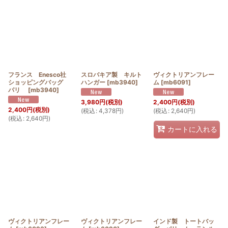
フランス Enesco社
スロバキア製 キルト
ヴィクトリアンフレー
ショッピングバッグ
ハンガー
[
mb3940
]
ム
[
mb6091
]
パリ
[
mb3940
]
3,980
円
(税別)
2,400
円
(税別)
2,400
円
(税別)
(
税込
:
4,378
円
)
(
税込
:
2,640
円
)
(
税込
:
2,640
円
)
カートに入れる
ヴィクトリアンフレー
ヴィクトリアンフレー
インド製 トートバッ