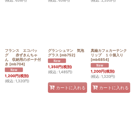
(
税込
:
638
円
)
(
税込
:
638
円
)
(
税込
:
2,530
円
)
フランス エコバッ
グランシュマン 気泡
真鍮カフェカーテンク
グ 赤ずきんちゃ
グラス
[
mb752
]
リップ １０個入り
ん 収納用のポーチ付
[
mb6854
]
き
[
mb704
]
1,350
円
(税別)
1,200
円
(税別)
(
税込
:
1,485
円
)
1,200
円
(税別)
(
税込
:
1,320
円
)
(
税込
:
1,320
円
)
カートに入れる
カートに入れる