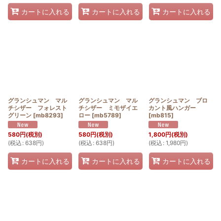
カートに入れる
カートに入れる
カートに入れる
グランシュマン マル
グランシュマン マル
グランシュマン ブロ
チシザー フォレスト
チシザー ミモザイエ
カント風ハンガー
グリーン
[
mb8293
]
ロー
[
mb5789
]
[
mb815
]
580
円
(税別)
580
円
(税別)
1,800
円
(税別)
(
税込
:
638
円
)
(
税込
:
638
円
)
(
税込
:
1,980
円
)
カートに入れる
カートに入れる
カートに入れる