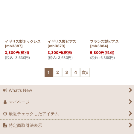
イギリス製ネックレス
イギリス製ピアス
フランス製ピアス
[
mb3887
]
[
mb3879
]
[
mb3884
]
3,300
円
(税別)
3,300
円
(税別)
5,800
円
(税別)
(
税込
:
3,630
円
)
(
税込
:
3,630
円
)
(
税込
:
6,380
円
)
1
2
3
4
次
»
What's New
マイページ
最近チェックしたアイテム
特定商取引法表示