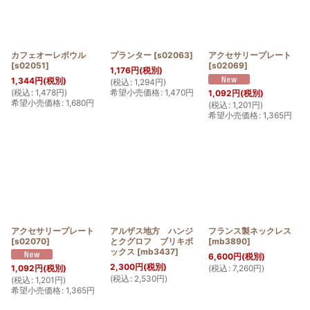
カフェオーレボウル
プランター
[
s02063
]
アクセサリープレート
[
s02051
]
[
s02069
]
1,176
円
(税別)
1,344
円
(税別)
(
税込
:
1,294
円
)
(
税込
:
1,478
円
)
希望小売価格
:
1,470
円
1,092
円
(税別)
希望小売価格
:
1,680
円
(
税込
:
1,201
円
)
希望小売価格
:
1,365
円
アクセサリープレート
アルザス地方 ハンジ
フランス製ネックレス
[
s02070
]
とクグロフ ブリキボ
[
mb3890
]
ックス
[
mb3437
]
6,600
円
(税別)
2,300
円
(税別)
(
税込
:
7,260
円
)
1,092
円
(税別)
(
税込
:
2,530
円
)
(
税込
:
1,201
円
)
希望小売価格
:
1,365
円