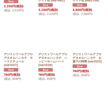
ケット缶
[
mb7482
]
ケット缶
[
mb2104
]
2,200
円
(税別)
3,200
円
(税別)
3,600
円
(税別)
(
税込
:
2,420
円
)
(
税込
:
3,520
円
)
(
税込
:
3,960
円
)
デジストワールアブロ
デジストワールアブロ
デジストワールアブロ
デタオルハンカチ モ
デタオルハンカチ ハ
デタオルハンカチ お
ードクチュール
ッピーホームハート
菓子の時間
[
mb1025
]
[
mb1027
]
[
mb1026
]
780
円
(税別)
780
円
(税別)
780
円
(税別)
(
税込
:
858
円
)
(
税込
:
858
円
)
(
税込
:
858
円
)