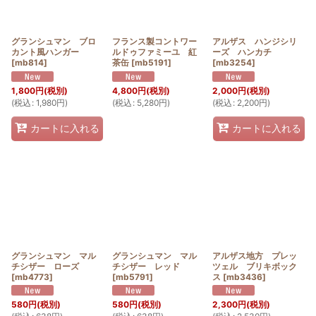
グランシュマン ブロ
フランス製コントワー
アルザス ハンジシリ
カント風ハンガー
ルドゥファミーユ 紅
ーズ ハンカチ
[
mb814
]
茶缶
[
mb5191
]
[
mb3254
]
1,800
円
(税別)
4,800
円
(税別)
2,000
円
(税別)
(
税込
:
1,980
円
)
(
税込
:
5,280
円
)
(
税込
:
2,200
円
)
カートに入れる
カートに入れる
グランシュマン マル
グランシュマン マル
アルザス地方 プレッ
チシザー ローズ
チシザー レッド
ツェル ブリキボック
[
mb4773
]
[
mb5791
]
ス
[
mb3436
]
580
円
(税別)
580
円
(税別)
2,300
円
(税別)