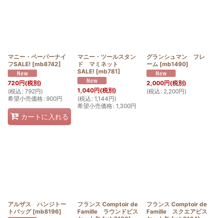
マニー・ペーパーナイ
マニー・ツールスタン
グランシュマン フレ
フSALE!
[
mb8742
]
ド マミネット
ーム
[
mb1490
]
SALE!
[
mb781
]
720
円
(税別)
2,000
円
(税別)
1,040
円
(税別)
(
税込
:
792
円
)
(
税込
:
2,200
円
)
希望小売価格
:
900
円
(
税込
:
1,144
円
)
希望小売価格
:
1,300
円
カートに入れる
アルザス ハンジトー
フランス Comptoir de
フランス Comptoir de
トバッグ
[
mb8196
]
Famille ラウンドビス
Famille スクエアビス