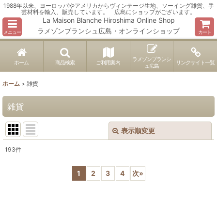
1988年以来、ヨーロッパやアメリカからヴィンテージ生地、ソーイング雑貨、手
芸材料を輸入、販売しています。 広島にショップがございます。
La Maison Blanche Hiroshima Online Shop
ラメゾンブランシュ広島・オンラインショップ
メニュー
カート
ラメゾンブランシ
ホーム
商品検索
ご利用案内
リンクサイト一覧
ュ広島
ホーム
>
雑貨
雑貨
表示順変更
閉じる
193
件
表示数
:
1
2
3
4
次
»
並び順
:
絞り込む