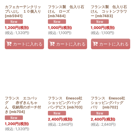
カフェカーテンクリッ
フランス製 缶入り石
フランス製 缶入り石
プいぶし １０個入り
けん ローズ
けん コットンフラワ
[
mb5941
]
[
mb7484
]
ー
[
mb7483
]
1,200
円
(税別)
1,000
円
(税別)
1,000
円
(税別)
(
税込
:
1,320
円
)
(
税込
:
1,100
円
)
(
税込
:
1,100
円
)
カートに入れる
カートに入れる
カートに入れる
フランス エコバッ
フランス Enesco社
フランス Enesco社
グ 赤ずきんちゃ
ショッピングバッグ
ショッピングバッグ
ん 収納用のポーチ付
パンデピス
[
mb703
]
パリ
[
mb702
]
き
[
mb704
]
2,400
円
(税別)
2,400
円
(税別)
1,200
円
(税別)
(
税込
:
2,640
円
)
(
税込
:
2,640
円
)
(
税込
:
1,320
円
)