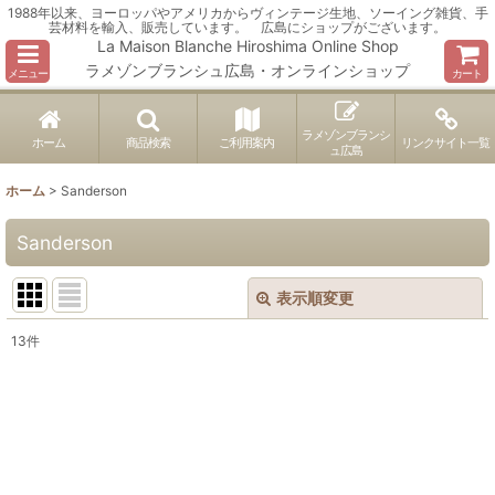
1988年以来、ヨーロッパやアメリカからヴィンテージ生地、ソーイング雑貨、手
芸材料を輸入、販売しています。 広島にショップがございます。
La Maison Blanche Hiroshima Online Shop
ラメゾンブランシュ広島・オンラインショップ
メニュー
カート
ラメゾンブランシ
ホーム
商品検索
ご利用案内
リンクサイト一覧
ュ広島
ホーム
>
Sanderson
Sanderson
表示順変更
閉じる
13
件
表示数
:
並び順
:
絞り込む