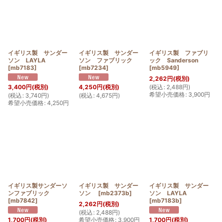
イギリス製 サンダー
イギリス製 サンダー
イギリス製 ファブリ
ソン LAYLA
ソン ファブリック
ック Sanderson
[
mb7183
]
[
mb7234
]
[
mb5949
]
2,262
円
(税別)
(
税込
:
2,488
円
)
3,400
円
(税別)
4,250
円
(税別)
希望小売価格
:
3,900
円
(
税込
:
3,740
円
)
(
税込
:
4,675
円
)
希望小売価格
:
4,250
円
イギリス製サンダーソ
イギリス製 サンダー
イギリス製 サンダー
ンファブリック
ソン
[
mb2373b
]
ソン LAYLA
[
mb7842
]
[
mb7183b
]
2,262
円
(税別)
(
税込
:
2,488
円
)
希望小売価格
:
3,900
円
1,700
円
(税別)
1,700
円
(税別)