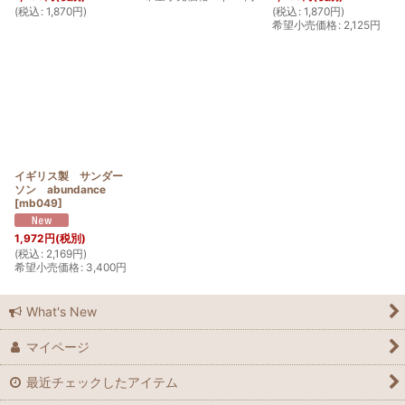
(
税込
:
1,870
円
)
(
税込
:
1,870
円
)
希望小売価格
:
2,125
円
イギリス製 サンダー
ソン abundance
[
mb049
]
1,972
円
(税別)
(
税込
:
2,169
円
)
希望小売価格
:
3,400
円
What's New
マイページ
最近チェックしたアイテム