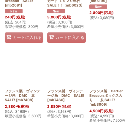
Bresson SALE!
カード １９２０年代
[
mb5199
]
[
mb2681
]
SALE！！
[
mb6023
]
2,800
円
(税別)
240
円
(税別)
3,000
円
(税別)
(
税込
:
3,080
円
)
(
税込
:
264
円
)
(
税込
:
3,300
円
)
希望小売価格
:
300
円
希望小売価格
:
3,800
円
カートに入れる
カートに入れる
フランス製 ヴィンテ
フランス製 ヴィンテ
フランス製 Cartier
ージ糸 DMC 赤
ージ糸 DMC SALE!
Bresson ボックス入
SALE!
[
mb7408
]
[
mb7460
]
り 糸 SALE!
[
mb8909
]
2,880
円
(税別)
2,880
円
(税別)
4,500
円
(税別)
(
税込
:
3,168
円
)
(
税込
:
3,168
円
)
希望小売価格
:
3,600
円
希望小売価格
:
3,600
円
(
税込
:
4,950
円
)
希望小売価格
:
7,500
円