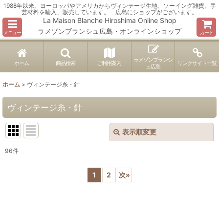
1988年以来、ヨーロッパやアメリカからヴィンテージ生地、ソーイング雑貨、手
芸材料を輸入、販売しています。 広島にショップがございます。
La Maison Blanche Hiroshima Online Shop
ラメゾンブランシュ広島・オンラインショップ
メニュー
カート
ラメゾンブランシ
ホーム
商品検索
ご利用案内
リンクサイト一覧
ュ広島
ホーム
>
ヴィンテージ糸・針
ヴィンテージ糸・針
表示順変更
閉じる
96
件
表示数
:
1
2
次
»
並び順
:
絞り込む