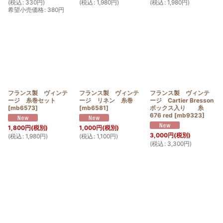
(
税込
:
330
円
)
(
税込
:
1,980
円
)
(
税込
:
1,980
円
)
希望小売価格
:
380
円
フランス製 ヴィンテ
フランス製 ヴィンテ
フランス製 ヴィンテ
ージ 糸巻セット
ージ リネン 糸巻
ージ Cartier Bresson
[
mb6573
]
[
mb6581
]
ボックス入り 糸
676 red
[
mb9323
]
1,800
円
(税別)
1,000
円
(税別)
3,000
円
(税別)
(
税込
:
1,980
円
)
(
税込
:
1,100
円
)
(
税込
:
3,300
円
)