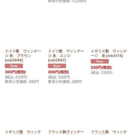
希望小売価格
:
12,000
円
ドイツ製 ヴィンテー
ドイツ製 ヴィンテー
イギリス製 ヴィンテ
ジ 糸 ブラウン
ジ 糸 エンジ
ージ 糸
[
mb4114
]
[
mb5996
]
[
mb5997
]
200
円
(税別)
300
円
(税別)
300
円
(税別)
(
税込
:
220
円
)
(
税込
:
330
円
)
(
税込
:
330
円
)
希望小売価格
:
380
円
希望小売価格
:
380
円
イギリス製 ヴィンテ
フランス製ヴィンテー
フランス製 ヴィンテ