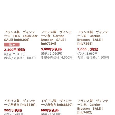
フランス製 ヴィンテ
フランス製 ヴィンテ
フランス製 ヴィンテ
ージ FILS Louis D'or
ージ糸 Cartier-
ージ糸 Cartier-
SALE!
[
mb9306
]
Bresson SALE！
Bresson SALE！
[
mb7394
]
[
mb7395
]
3,600
円
(税別)
3,600
円
(税別)
2,400
円
(税別)
(
税込
:
3,960
円
)
(
税込
:
3,960
円
)
(
税込
:
2,640
円
)
希望小売価格
:
4,500
円
希望小売価格
:
4,500
円
希望小売価格
:
3,000
円
イギリス製 ヴィンテ
イギリス製 ヴィンテ
フランス製 ヴィンテ
ージ糸巻き
[
mb8819
]
ージ糸巻き
[
mb8820
]
ージ糸 Cartier-
Bresson SALE！
960
円
(税別)
960
円
(税別)
[
mb7402
]
(
税込
:
1,056
円
)
(
税込
:
1,056
円
)