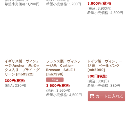
3,600
円
(税別)
希望小売価格
:
1,200
円
希望小売価格
:
1,200
円
(
税込
:
3,960
円
)
希望小売価格
:
4,500
円
イギリス製 ヴィンテ
フランス製 ヴィンテ
ドイツ製 ヴィンテー
ージ Anchor 糸 ボッ
ージ糸 Cartier-
ジ 糸 ペールピンク
クス入り ブライトグ
Bresson SALE！
[
mb5999
]
リーン
[
mb9322
]
[
mb7396
]
300
円
(税別)
300
円
(税別)
(
税込
:
330
円
)
(
税込
:
330
円
)
希望小売価格
:
380
円
3,600
円
(税別)
(
税込
:
3,960
円
)
希望小売価格
:
4,500
円
カートに入れる