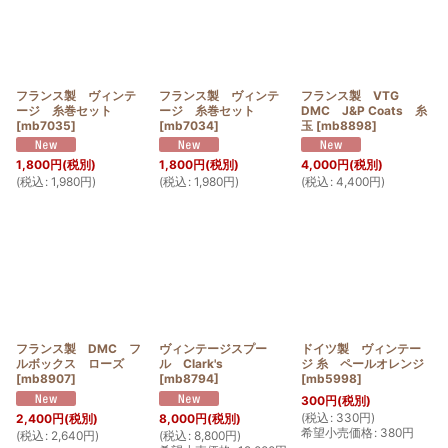
フランス製 ヴィンテ
フランス製 ヴィンテ
フランス製 VTG
ージ 糸巻セット
ージ 糸巻セット
DMC J&P Coats 糸
[
mb7035
]
[
mb7034
]
玉
[
mb8898
]
1,800
円
(税別)
1,800
円
(税別)
4,000
円
(税別)
(
税込
:
1,980
円
)
(
税込
:
1,980
円
)
(
税込
:
4,400
円
)
フランス製 DMC フ
ヴィンテージスプー
ドイツ製 ヴィンテー
ルボックス ローズ
ル Clark's
ジ 糸 ペールオレンジ
[
mb8907
]
[
mb8794
]
[
mb5998
]
300
円
(税別)
(
税込
:
330
円
)
2,400
円
(税別)
8,000
円
(税別)
希望小売価格
:
380
円
(
税込
:
2,640
円
)
(
税込
:
8,800
円
)