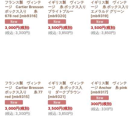
フランス製 ヴィンテ
イギリス製 ヴィンテ
イギリス製 ヴィンテ
ージ Cartier Bresson
ージ 糸 ボックス入り
ージ 糸 ボックス入り
ボックス入り 糸
ブライトブルー
エメラルド グリーン
678 red
[
mb9316
]
[
mb9320
]
[
mb9319
]
3,000
円
(税別)
3,500
円
(税別)
3,500
円
(税別)
(
税込
:
3,300
円
)
(
税込
:
3,850
円
)
(
税込
:
3,850
円
)
フランス製 ヴィンテ
イギリス製 ヴィンテ
イギリス製 ヴィンテ
ージ Cartier Bresson
ージ 糸 ボックス入
ージ Anchor 糸 pink
ボックス入り 糸 77
り ダークブラウン
[
mb9317
]
red
[
mb9315
]
[
mb9321
]
300
円
(税別)
3,000
円
(税別)
3,500
円
(税別)
(
税込
:
330
円
)
(
税込
:
3,300
円
)
(
税込
:
3,850
円
)