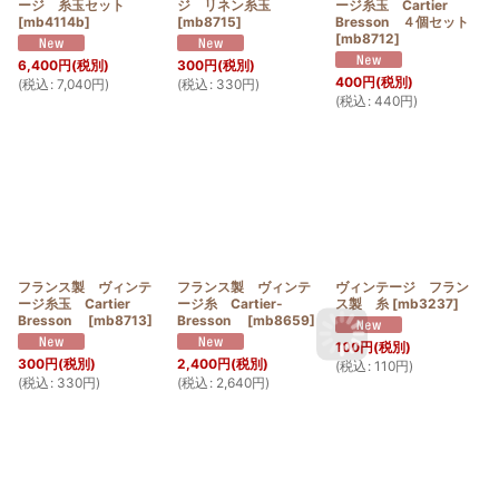
ージ 糸玉セット
ジ リネン糸玉
ージ糸玉 Cartier
[
mb4114b
]
[
mb8715
]
Bresson ４個セット
[
mb8712
]
6,400
円
(税別)
300
円
(税別)
400
円
(税別)
(
税込
:
7,040
円
)
(
税込
:
330
円
)
(
税込
:
440
円
)
フランス製 ヴィンテ
フランス製 ヴィンテ
ヴィンテージ フラン
ージ糸玉 Cartier
ージ糸 Cartier-
ス製 糸
[
mb3237
]
Bresson
[
mb8713
]
Bresson
[
mb8659
]
100
円
(税別)
300
円
(税別)
2,400
円
(税別)
(
税込
:
110
円
)
(
税込
:
330
円
)
(
税込
:
2,640
円
)