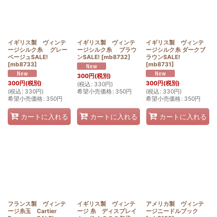
イギリス製 ヴィンテ
イギリス製 ヴィンテ
イギリス製 ヴィンテ
ージシルク糸 グレー
ージシルク糸 ブラウ
ージシルク糸 ダークブ
ベージュSALE!
ンSALE!
[
mb8732
]
ラウンSALE!
[
mb8733
]
[
mb8731
]
300
円
(税別)
300
円
(税別)
300
円
(税別)
(
税込
:
330
円
)
(
税込
:
330
円
)
希望小売価格
:
350
円
(
税込
:
330
円
)
希望小売価格
:
350
円
希望小売価格
:
350
円
カートに入れる
カートに入れる
カートに入れる
フランス製 ヴィンテ
イギリス製 ヴィンテ
アメリカ製 ヴィンテ
ージ糸玉 Cartier
ージ 糸 ディスプレイ
ージニードルブック