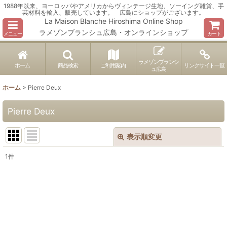
1988年以来、ヨーロッパやアメリカからヴィンテージ生地、ソーイング雑貨、手
芸材料を輸入、販売しています。 広島にショップがございます。
La Maison Blanche Hiroshima Online Shop
ラメゾンブランシュ広島・オンラインショップ
メニュー
カート
ラメゾンブランシ
ホーム
商品検索
ご利用案内
リンクサイト一覧
ュ広島
ホーム
>
Pierre Deux
Pierre Deux
表示順変更
閉じる
1
件
表示数
:
並び順
:
絞り込む