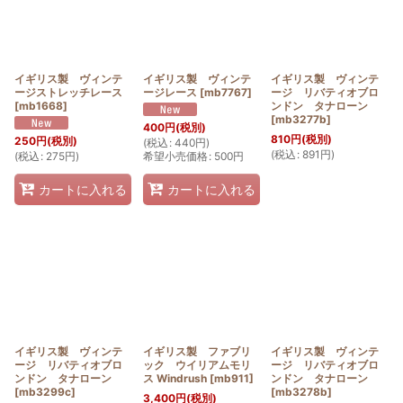
イギリス製 ヴィンテ
イギリス製 ヴィンテ
イギリス製 ヴィンテ
ージストレッチレース
ージレース
[
mb7767
]
ージ リバティオブロ
[
mb1668
]
ンドン タナローン
[
mb3277b
]
400
円
(税別)
810
円
(税別)
250
円
(税別)
(
税込
:
440
円
)
(
税込
:
891
円
)
(
税込
:
275
円
)
希望小売価格
:
500
円
カートに入れる
カートに入れる
イギリス製 ヴィンテ
イギリス製 ファブリ
イギリス製 ヴィンテ
ージ リバティオブロ
ック ウイリアムモリ
ージ リバティオブロ
ンドン タナローン
ス Windrush
[
mb911
]
ンドン タナローン
[
mb3299c
]
[
mb3278b
]
3,400
円
(税別)