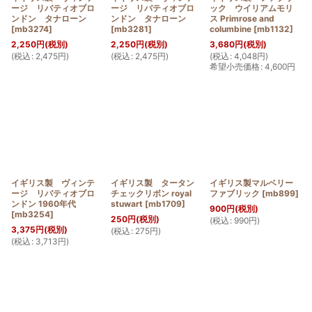
ージ リバティオブロ
ージ リバティオブロ
ック ウイリアムモリ
ンドン タナローン
ンドン タナローン
ス Primrose and
[
mb3274
]
[
mb3281
]
columbine
[
mb1132
]
2,250
円
(税別)
2,250
円
(税別)
3,680
円
(税別)
(
税込
:
2,475
円
)
(
税込
:
2,475
円
)
(
税込
:
4,048
円
)
希望小売価格
:
4,600
円
イギリス製 ヴィンテ
イギリス製 タータン
イギリス製マルベリー
ージ リバティオブロ
チェックリボン royal
ファブリック
[
mb899
]
ンドン 1960年代
stuwart
[
mb1709
]
900
円
(税別)
[
mb3254
]
250
円
(税別)
(
税込
:
990
円
)
3,375
円
(税別)
(
税込
:
275
円
)
(
税込
:
3,713
円
)