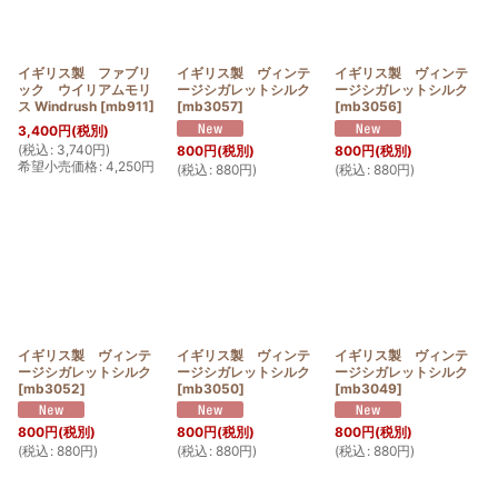
イギリス製 ファブリ
イギリス製 ヴィンテ
イギリス製 ヴィンテ
ック ウイリアムモリ
ージシガレットシルク
ージシガレットシルク
ス Windrush
[
mb911
]
[
mb3057
]
[
mb3056
]
3,400
円
(税別)
(
税込
:
3,740
円
)
800
円
(税別)
800
円
(税別)
希望小売価格
:
4,250
円
(
税込
:
880
円
)
(
税込
:
880
円
)
イギリス製 ヴィンテ
イギリス製 ヴィンテ
イギリス製 ヴィンテ
ージシガレットシルク
ージシガレットシルク
ージシガレットシルク
[
mb3052
]
[
mb3050
]
[
mb3049
]
800
円
(税別)
800
円
(税別)
800
円
(税別)
(
税込
:
880
円
)
(
税込
:
880
円
)
(
税込
:
880
円
)