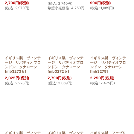
2,700
円
(税別)
990
円
(税別)
(
税込
:
3,740
円
)
(
税込
:
2,970
円
)
希望小売価格
:
4,250
円
(
税込
:
1,089
円
)
イギリス製 ヴィンテ
イギリス製 ヴィンテ
イギリス製 ヴィンテ
ージ リバティオブロ
ージ リバティオブロ
ージ リバティオブロ
ンドン タナローン
ンドン タナローン
ンドン タナローン
[
mb3273ｂ
]
[
mb3272ｂ
]
[
mb3279
]
2,025
円
(税別)
2,790
円
(税別)
2,250
円
(税別)
(
税込
:
2,228
円
)
(
税込
:
3,069
円
)
(
税込
:
2,475
円
)
イギリス製 ヴィンテ
イギリス製 ヴィンテ
イギリス製 ファブリ