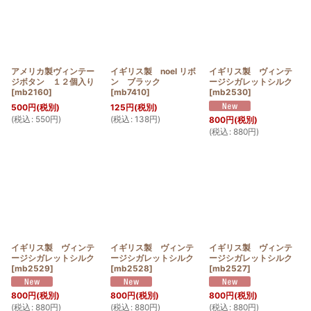
アメリカ製ヴィンテー
イギリス製 noel リボ
イギリス製 ヴィンテ
ジボタン １２個入り
ン ブラック
ージシガレットシルク
[
mb2160
]
[
mb7410
]
[
mb2530
]
500
円
(税別)
125
円
(税別)
(
税込
:
550
円
)
(
税込
:
138
円
)
800
円
(税別)
(
税込
:
880
円
)
イギリス製 ヴィンテ
イギリス製 ヴィンテ
イギリス製 ヴィンテ
ージシガレットシルク
ージシガレットシルク
ージシガレットシルク
[
mb2529
]
[
mb2528
]
[
mb2527
]
800
円
(税別)
800
円
(税別)
800
円
(税別)
(
税込
:
880
円
)
(
税込
:
880
円
)
(
税込
:
880
円
)