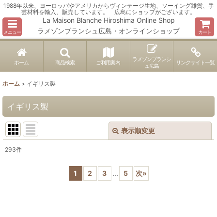
1988年以来、ヨーロッパやアメリカからヴィンテージ生地、ソーイング雑貨、手
芸材料を輸入、販売しています。 広島にショップがございます。
La Maison Blanche Hiroshima Online Shop
ラメゾンブランシュ広島・オンラインショップ
メニュー
カート
ラメゾンブランシ
ホーム
商品検索
ご利用案内
リンクサイト一覧
ュ広島
ホーム
>
イギリス製
イギリス製
表示順変更
閉じる
293
件
表示数
:
1
2
3
...
5
次
»
並び順
:
絞り込む