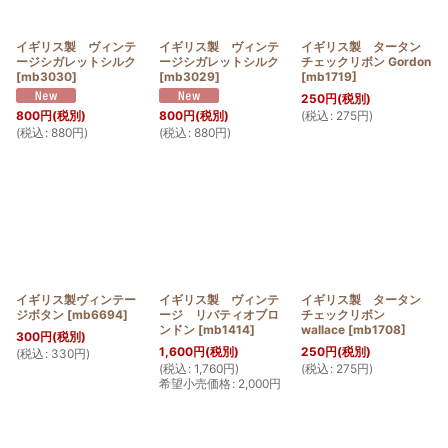
イギリス製 ヴィンテ
イギリス製 ヴィンテ
イギリス製 タータン
ージシガレットシルク
ージシガレットシルク
チェックリボン Gordon
[
mb3030
]
[
mb3029
]
[
mb1719
]
250
円
(税別)
(
税込
:
275
円
)
800
円
(税別)
800
円
(税別)
(
税込
:
880
円
)
(
税込
:
880
円
)
イギリス製ヴィンテー
イギリス製 ヴィンテ
イギリス製 タータン
ジボタン
[
mb6694
]
ージ リバティオブロ
チェックリボン
ンドン
[
mb1414
]
wallace
[
mb1708
]
300
円
(税別)
1,600
円
(税別)
250
円
(税別)
(
税込
:
330
円
)
(
税込
:
1,760
円
)
(
税込
:
275
円
)
希望小売価格
:
2,000
円