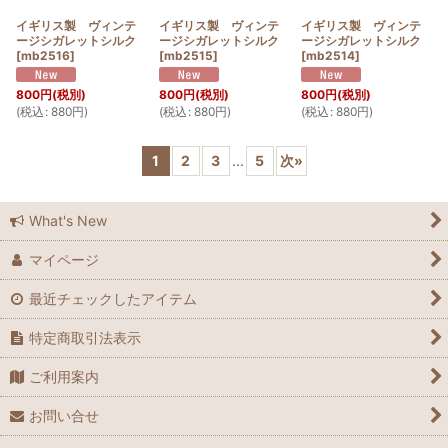
イギリス製 ヴィンテ
イギリス製 ヴィンテ
イギリス製 ヴィンテ
ージシガレットシルク
ージシガレットシルク
ージシガレットシルク
[
mb2516
]
[
mb2515
]
[
mb2514
]
800
円
(税別)
800
円
(税別)
800
円
(税別)
(
税込
:
880
円
)
(
税込
:
880
円
)
(
税込
:
880
円
)
1
2
3
...
5
次
»
What's New
マイページ
最近チェックしたアイテム
特定商取引法表示
ご利用案内
お問い合せ