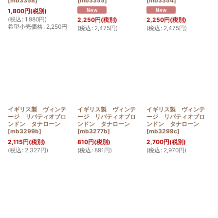
[
mb3358
]
[
mb3355
]
[
mb3354
]
1,800
円
(税別)
(
税込
:
1,980
円
)
2,250
円
(税別)
2,250
円
(税別)
希望小売価格
:
2,250
円
(
税込
:
2,475
円
)
(
税込
:
2,475
円
)
イギリス製 ヴィンテ
イギリス製 ヴィンテ
イギリス製 ヴィンテ
ージ リバティオブロ
ージ リバティオブロ
ージ リバティオブロ
ンドン タナローン
ンドン タナローン
ンドン タナローン
[
mb3299b
]
[
mb3277b
]
[
mb3299c
]
2,115
円
(税別)
810
円
(税別)
2,700
円
(税別)
(
税込
:
2,327
円
)
(
税込
:
891
円
)
(
税込
:
2,970
円
)