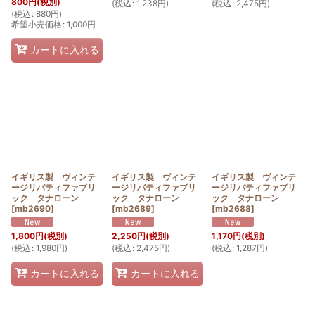
800
円
(税別)
(
税込
:
1,238
円
)
(
税込
:
2,475
円
)
(
税込
:
880
円
)
希望小売価格
:
1,000
円
カートに入れる
イギリス製 ヴィンテ
イギリス製 ヴィンテ
イギリス製 ヴィンテ
ージリバティファブリ
ージリバティファブリ
ージリバティファブリ
ック タナローン
ック タナローン
ック タナローン
[
mb2690
]
[
mb2689
]
[
mb2688
]
1,800
円
(税別)
2,250
円
(税別)
1,170
円
(税別)
(
税込
:
1,980
円
)
(
税込
:
2,475
円
)
(
税込
:
1,287
円
)
カートに入れる
カートに入れる