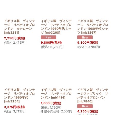
イギリス製 ヴィンテ
イギリス製 ヴィンテ
イギリス製 ヴィンテ
ージ リバティオブロ
ージ リバティオブロ
ージ リバティオブロ
ンドン タナローン
ンドン 1960年代 シャ
ンドン 1960年代 シャ
[
mb3281
]
ツ
[
mb3268
]
ツ
[
mb3267
]
2,250
円
(税別)
(
税込
:
2,475
円
)
9,800
円
(税別)
9,800
円
(税別)
(
税込
:
10,780
円
)
(
税込
:
10,780
円
)
イギリス製 ヴィンテ
イギリス製 ヴィンテ
イギリス製 ヴィンテ
ージ リバティオブロ
ージ リバティオブロ
ージファブリック リ
ンドン 1960年代
ンドン
[
mb1414
]
バティオブロンドン
[
mb3254
]
[
mb7846
]
1,600
円
(税別)
3,375
円
(税別)
(
税込
:
1,760
円
)
(
税込
:
3,713
円
)
希望小売価格
:
2,000
円
4,250
円
(税別)