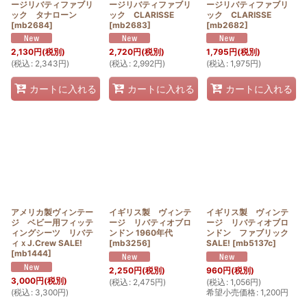
ージリバティファブリ
ージリバティファブリ
ージリバティファブリ
ック タナローン
ック CLARISSE
ック CLARISSE
[
mb2684
]
[
mb2683
]
[
mb2682
]
2,130
円
(税別)
2,720
円
(税別)
1,795
円
(税別)
(
税込
:
2,343
円
)
(
税込
:
2,992
円
)
(
税込
:
1,975
円
)
カートに入れる
カートに入れる
カートに入れる
アメリカ製ヴィンテー
イギリス製 ヴィンテ
イギリス製 ヴィンテ
ジ ベビー用フィッテ
ージ リバティオブロ
ージ リバティオブロ
ィングシーツ リバテ
ンドン 1960年代
ンドン ファブリック
ィｘJ.Crew SALE!
[
mb3256
]
SALE!
[
mb5137c
]
[
mb1444
]
2,250
円
(税別)
960
円
(税別)
3,000
円
(税別)
(
税込
:
2,475
円
)
(
税込
:
1,056
円
)
(
税込
:
3,300
円
)
希望小売価格
:
1,200
円