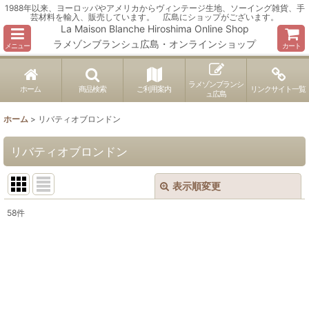
1988年以来、ヨーロッパやアメリカからヴィンテージ生地、ソーイング雑貨、手
芸材料を輸入、販売しています。 広島にショップがございます。
La Maison Blanche Hiroshima Online Shop
ラメゾンブランシュ広島・オンラインショップ
メニュー
カート
ラメゾンブランシ
ホーム
商品検索
ご利用案内
リンクサイト一覧
ュ広島
ホーム
>
リバティオブロンドン
リバティオブロンドン
表示順変更
閉じる
58
件
表示数
:
並び順
:
絞り込む