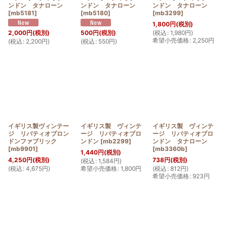
ンドン タナローン
ンドン タナローン
ンドン タナローン
[
mb5181
]
[
mb5180
]
[
mb3299
]
1,800
円
(税別)
(
税込
:
1,980
円
)
2,000
円
(税別)
500
円
(税別)
希望小売価格
:
2,250
円
(
税込
:
2,200
円
)
(
税込
:
550
円
)
イギリス製ヴィンテー
イギリス製 ヴィンテ
イギリス製 ヴィンテ
ジ リバティオブロン
ージ リバティオブロ
ージ リバティオブロ
ドンファブリック
ンドン
[
mb2299
]
ンドン タナローン
[
mb9901
]
[
mb3360b
]
1,440
円
(税別)
4,250
円
(税別)
738
円
(税別)
(
税込
:
1,584
円
)
(
税込
:
4,675
円
)
希望小売価格
:
1,800
円
(
税込
:
812
円
)
希望小売価格
:
923
円