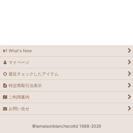
ラメゾンブランシュ広島
ラメゾンブランシュ広島店
Feedsack
Elizabeth Bradley
What's New
マイページ
Grandma Moses
最近チェックしたアイテム
Laura Ashley
特定商取引法表示
Waverly
ご利用案内
Le Grand Chemin
お問い合せ
many
©lamaisonblanchecoltd 1988-2026
Spode