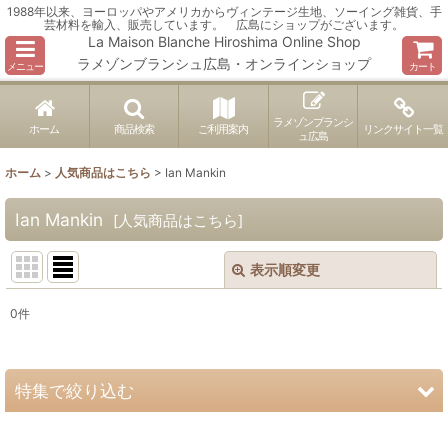
1988年以来、ヨーロッパやアメリカからヴィンテージ生地、ソーイング雑貨、手
芸材料を輸入、販売しています。 広島にショップがございます。
La Maison Blanche Hiroshima Online Shop
ラメゾンブランシュ広島・オンラインショップ
メニュー
カート
ラメゾンブランシ
ホーム
商品検索
ご利用案内
リンクサイト一覧
ュ広島
ホーム
>
人気商品はこちら
>
Ian Mankin
Ian Mankin
[
人気商品はこちら
]
表示順変更
閉じる
0
件
表示数
:
並び順
:
特集で絞り込む
絞り込む
ヴィンテージ