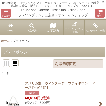
1988年以来、ヨーロッパやアメリカからヴィンテージ生地、ソーイング雑貨、手
芸材料を輸入、販売しています。 広島にショップがございます。
La Maison Blanche Hiroshima Online Shop
ラメゾンブランシュ広島・オンラインショップ
メニュー
カート
ラメゾンブランシ
ホーム
商品検索
ご利用案内
リンクサイト一覧
ュ広島
ホーム
>
プティポワン
プティポワン
表示順変更
閉じる
19
件
表示数
:
アメリカ製 ヴィンテージ プティポワン パ
ース
[
mb1481
]
並び順
:
68,000
円
(税別)
(
税込
:
74,800
円
)
絞り込む