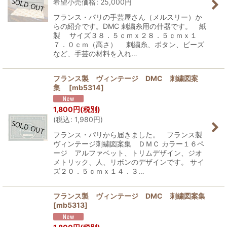
希望小売価格
:
25,000
円
フランス・パリの手芸屋さん（メルスリー）か
らの紹介です。DMC 刺繍糸用の什器です。 紙
製 サイズ３８．５ｃｍｘ２８．５ｃｍｘ１
７．０ｃｍ（高さ） 刺繍糸、ボタン、ビーズ
など、手芸の材料を入れ…
フランス製 ヴィンテージ DMC 刺繍図案
集
[
mb5314
]
1,800
円
(税別)
(
税込
:
1,980
円
)
フランス・パリから届きました。 フランス製
ヴィンテージ刺繍図案集 ＤＭＣ カラー１６ペ
ージ アルファベット、トリムデザイン、ジオ
メトリック、人、リボンのデザインです。 サイ
ズ２０．５ｃｍｘ１４．３…
フランス製 ヴィンテージ DMC 刺繍図案集
[
mb5313
]