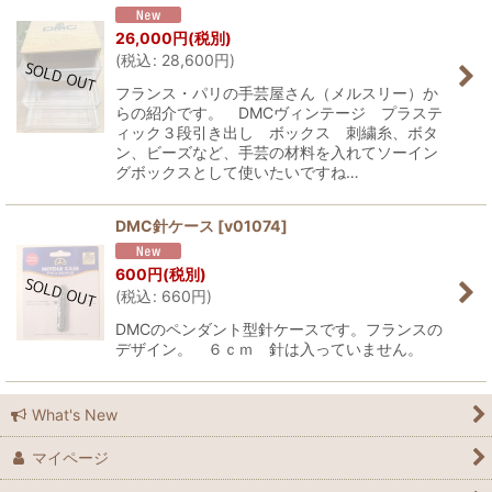
26,000
円
(税別)
(
税込
:
28,600
円
)
フランス・パリの手芸屋さん（メルスリー）か
らの紹介です。 DMCヴィンテージ プラステ
ィック３段引き出し ボックス 刺繍糸、ボタ
ン、ビーズなど、手芸の材料を入れてソーイン
グボックスとして使いたいですね…
DMC針ケース
[
v01074
]
600
円
(税別)
(
税込
:
660
円
)
DMCのペンダント型針ケースです。フランスの
デザイン。 ６ｃｍ 針は入っていません。
What's New
マイページ