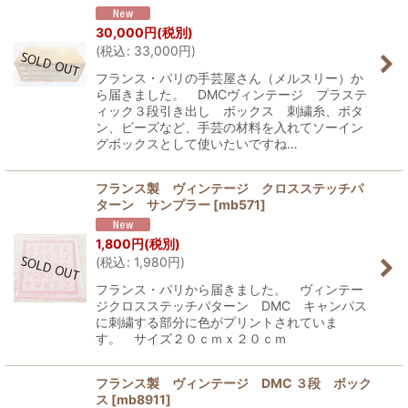
30,000
円
(税別)
(
税込
:
33,000
円
)
フランス・パリの手芸屋さん（メルスリー）か
ら届きました。 DMCヴィンテージ プラステ
ィック３段引き出し ボックス 刺繍糸、ボタ
ン、ビーズなど、手芸の材料を入れてソーイン
グボックスとして使いたいですね…
フランス製 ヴィンテージ クロスステッチパ
ターン サンプラー
[
mb571
]
1,800
円
(税別)
(
税込
:
1,980
円
)
フランス・パリから届きました。 ヴィンテー
ジクロスステッチパターン DMC キャンパス
に刺繍する部分に色がプリントされていま
す。 サイズ２０ｃｍｘ２０ｃｍ
フランス製 ヴィンテージ DMC ３段 ボック
ス
[
mb8911
]