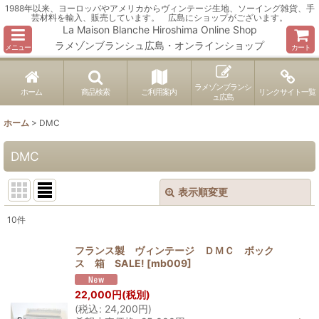
1988年以来、ヨーロッパやアメリカからヴィンテージ生地、ソーイング雑貨、手
芸材料を輸入、販売しています。 広島にショップがございます。
La Maison Blanche Hiroshima Online Shop
ラメゾンブランシュ広島・オンラインショップ
メニュー
カート
ラメゾンブランシ
ホーム
商品検索
ご利用案内
リンクサイト一覧
ュ広島
ホーム
>
DMC
DMC
表示順変更
閉じる
10
件
表示数
:
フランス製 ヴィンテージ ＤＭＣ ボック
ス 箱 SALE!
[
mb009
]
並び順
:
22,000
円
(税別)
(
税込
:
24,200
円
)
絞り込む