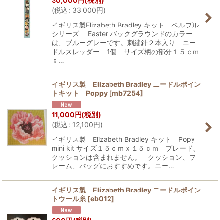
30,000
円
(税別)
(
税込
:
33,000
円
)
イギリス製Elizabeth Bradley キット ベルプル
シリーズ Easter バックグラウンドのカラー
は、ブルーグレーです。刺繍針２本入り ニー
ドルスレッダー 1個 サイズ柄の部分１５ｃｍ
ｘ…
イギリス製 Elizabeth Bradley ニードルポイン
トキット Poppy
[
mb7254
]
11,000
円
(税別)
(
税込
:
12,100
円
)
イギリス製 Elizabeth Bradley キット Popy
mini kit サイズ１５ｃｍｘ１５ｃｍ ブレード、
クッションは含まれません。 クッション、フ
レーム、バッグにおすすめです。ニー…
イギリス製 Elizabeth Bradley ニードルポイン
トウール糸
[
eb012
]