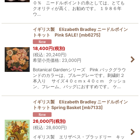
０％ ニードルポイントの糸としては、とても
クオリティが高く、お勧めです。 １９８６年
ウ…
イギリス製 Elizabeth Bradley ニードルポイン
トキット Pink SALE!
[
mb6275
]
18,400
円
(税別)
(
税込
:
20,240
円
)
希望小売価格
:
23,000
円
Botanical Gardenシリーズ Pink バックグラウ
ンドのカラーは、ブルーグレーです。刺繍針２
本入り サイズ４０ｃｍｘ４０ｃｍ クッショ
ン、フレーム、バッグにおすすめです。 ケ…
イギリス製 Elizabeth Bradley ニードルポイン
トキット Spring Basket
[
mb7133
]
26,000
円
(税別)
(
税込
:
28,600
円
)
イギリス製 エリザベス・ブラッドリー キッ