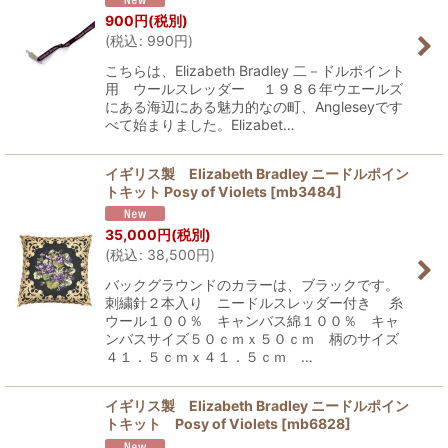
900
円
(税別)
(
税込
:
990
円
)
こちらは、Elizabeth Bradley 二－ドルポイント
用 ウールスレッダー １９８６年ウエールズ
にある海辺にある魅力的なの町、Angleseyです
べて始まりました。Elizabet…
イギリス製 Elizabeth Bradley ニードルポイン
トキット Posy of Violets
[
mb3484
]
35,000
円
(税別)
(
税込
:
38,500
円
)
バックグラウンドのカラーは、ブラックです。
刺繍針２本入り ニードルスレッダー付き 糸
ウール１００％ キャンバス綿１００％ キャ
ンバスサイズ５０ｃｍｘ５０ｃｍ 柄のサイズ
４１．５ｃｍｘ４１．５ｃｍ …
イギリス製 Elizabeth Bradley ニードルポイン
トキット Posy of Violets
[
mb6828
]