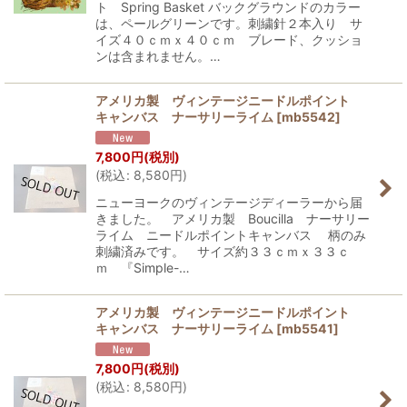
ト Spring Basket バックグラウンドのカラー
は、ペールグリーンです。刺繍針２本入り サ
イズ４０ｃｍｘ４０ｃｍ ブレード、クッショ
ンは含まれません。…
アメリカ製 ヴィンテージニードルポイント
キャンバス ナーサリーライム
[
mb5542
]
7,800
円
(税別)
(
税込
:
8,580
円
)
ニューヨークのヴィンテージディーラーから届
きました。 アメリカ製 Boucilla ナーサリー
ライム ニードルポイントキャンバス 柄のみ
刺繍済みです。 サイズ約３３ｃｍｘ３３ｃ
ｍ 『Simple-…
アメリカ製 ヴィンテージニードルポイント
キャンバス ナーサリーライム
[
mb5541
]
7,800
円
(税別)
(
税込
:
8,580
円
)