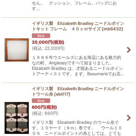
せん。 クッション、フレーム、バッグにお
す…
イギリス製 Elizabeth Bradley ニードルポイン
トキット フレーム ４０ｃｍサイズ
[
mb6432
]
20,000
円
(税別)
(
税込
:
22,000
円
)
１９８６年ウエールズにある海辺にある魅力的
なの町、Angleseyですべて始まりました。
Elizabeth Bradley は、才能あるニードルポイン
トアーティストです。まず、Beaumarisでお店…
イギリス製 Elizabeth Bradley ニードルポイン
トウール糸
[
eb017
]
600
円
(税別)
(
税込
:
660
円
)
イギリス製 Elizabeth Bradley のウール糸で
す。１０ヤード（９ｍ）巻です。 ウール１０
０％ ニードルポイントの糸としては、とても