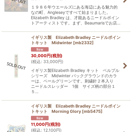
１９８６年ウエールズにある海辺にある魅力的
なの町、Angleseyですべて始まりました。
Elizabeth Bradley は、才能あるニードルポイン
トアーティストです。まず、Beaumarisでお店…
イギリス製 Elizabeth Bradley ニードルポイン
トキット Midwinter
[
mb2332
]
30,000
円
(税別)
(
税込
:
33,000
円
)
イギリス製Elizabeth Bradley キット ベルプル
シリーズ Midwinter バックグラウンドのカラ
ーは、ペールグリーンです。刺繍針２本入り
ニードルスレッダー 1個 サイズ柄の部分１
５…
イギリス製 Elizabeth Bradley ニードルポイン
トキット Morning Glory
[
mb5475
]
11,000
円
(税別)
(
税込
:
12,100
円
)