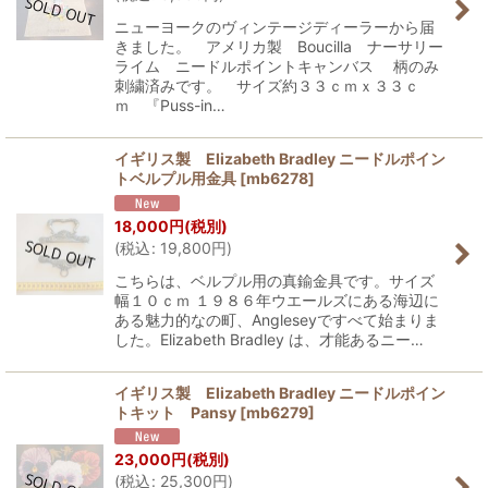
ニューヨークのヴィンテージディーラーから届
きました。 アメリカ製 Boucilla ナーサリー
ライム ニードルポイントキャンバス 柄のみ
刺繍済みです。 サイズ約３３ｃｍｘ３３ｃ
ｍ 『Puss-in…
イギリス製 Elizabeth Bradley ニードルポイン
トベルプル用金具
[
mb6278
]
18,000
円
(税別)
(
税込
:
19,800
円
)
こちらは、ベルプル用の真鍮金具です。サイズ
幅１０ｃｍ １９８６年ウエールズにある海辺に
ある魅力的なの町、Angleseyですべて始まりま
した。Elizabeth Bradley は、才能あるニー…
イギリス製 Elizabeth Bradley ニードルポイン
トキット Pansy
[
mb6279
]
23,000
円
(税別)
(
税込
:
25,300
円
)