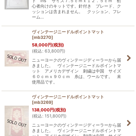
ト Iris サイズ７.５ｃｍｘ１２．５ｃｍ 初
心者向けのキットです。針付き ブレード、ク
ッションは含まれません。 クッション、フレ
ーム…
ヴィンテージニードルポイントマット
[
mb3270
]
58,000
円
(税別)
(
税込
:
63,800
円
)
ニューヨークのヴィンテージディーラーから届
きました。 ヴィンテージニードルポイントマ
ット アメリカデザイン 刺繍は中国 サイズ
６０ｃｍｘ９０ｃｍ 糸は、ウールです。 未
使用品です。
ヴィンテージニードルポイントマット
[
mb3269
]
138,000
円
(税別)
(
税込
:
151,800
円
)
ニューヨークのヴィンテージディーラーから届
きました。 ヴィンテージニードルポイントマ
ット アメリカデザイン 刺繍は中国 サイズ