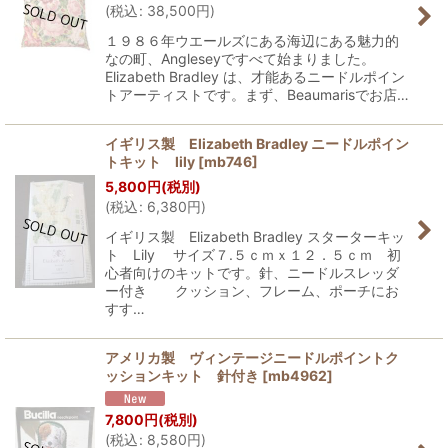
(
税込
:
38,500
円
)
１９８６年ウエールズにある海辺にある魅力的
なの町、Angleseyですべて始まりました。
Elizabeth Bradley は、才能あるニードルポイン
トアーティストです。まず、Beaumarisでお店…
イギリス製 Elizabeth Bradley ニードルポイン
トキット lily
[
mb746
]
5,800
円
(税別)
(
税込
:
6,380
円
)
イギリス製 Elizabeth Bradley スターターキッ
ト Lily サイズ７.５ｃｍｘ１２．５ｃｍ 初
心者向けのキットです。針、ニードルスレッダ
ー付き クッション、フレーム、ポーチにお
すす…
アメリカ製 ヴィンテージニードルポイントク
ッションキット 針付き
[
mb4962
]
7,800
円
(税別)
(
税込
:
8,580
円
)