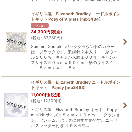
イギリス製 Elizabeth Bradley ニードルポイン
トキット Posy of Violets
[
mb3484
]
34,300
円
(税別)
(
税込
:
37,730
円
)
Summer Sampler バックグラウンドのカラー
は、ブラックです。刺繍針２本入り 糸ウー
ル１００％ キャンバス綿１００％ キャンバ
スサイズ５０ｃｍｘ５０ｃｍ 柄のサイズ４
１．５ｃｍｘ４１．５ｃ…
イギリス製 Elizabeth Bradley ニードルポイン
トキット Pansy
[
mb3483
]
11,000
円
(税別)
(
税込
:
12,100
円
)
イギリス製 Elizabeth Bradley キット Popy
mini kit サイズ１５ｃｍｘ１５ｃｍ クッショ
ン、フレーム、バッグにおすすめです。ニード
ルスレッダー付き １９８６年…