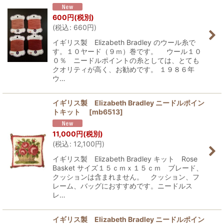
600
円
(税別)
(
税込
:
660
円
)
イギリス製 Elizabeth Bradley のウール糸で
す。１０ヤード（９ｍ）巻です。 ウール１０
０％ ニードルポイントの糸としては、とても
クオリティが高く、お勧めです。 １９８６年
ウ…
イギリス製 Elizabeth Bradley ニードルポイン
トキット
[
mb6513
]
11,000
円
(税別)
(
税込
:
12,100
円
)
イギリス製 Elizabeth Bradley キット Rose
Basket サイズ１５ｃｍｘ１５ｃｍ ブレード、
クッションは含まれません。 クッション、フ
レーム、バッグにおすすめです。ニードルス
レ…
イギリス製 Elizabeth Bradley ニードルポイン