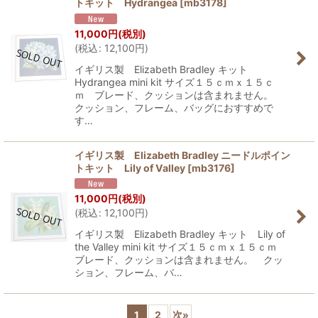
トキット Hydrangea
[
mb3178
]
11,000
円
(税別)
(
税込
:
12,100
円
)
イギリス製 Elizabeth Bradley キット
Hydrangea mini kit サイズ１５ｃｍｘ１５ｃ
ｍ ブレード、クッションは含まれません。
クッション、フレーム、バッグにおすすめで
す…
イギリス製 Elizabeth Bradley ニードルポイン
トキット Lily of Valley
[
mb3176
]
11,000
円
(税別)
(
税込
:
12,100
円
)
イギリス製 Elizabeth Bradley キット Lily of
the Valley mini kit サイズ１５ｃｍｘ１５ｃｍ
ブレード、クッションは含まれません。 クッ
ション、フレーム、バ…
1
2
次
»