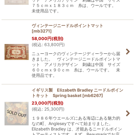
７５ｃｍｘ１８３ｃｍ 糸は、ウールです。
未使用品です。
ヴィンテージニードルポイントマット
[
mb3271
]
58,000
円
(税別)
(
税込
:
63,800
円
)
ニューヨークのヴィンテージディーラーから届
きました。 ヴィンテージニードルポイントマ
ット アメリカデザイン 刺繍は中国 サイズ
６０ｃｍｘ９０ｃｍ 糸は、ウールです。 未
使用品です。
イギリス製 Elizabeth Bradley ニードルポイン
トキット Spring basket
[
mb6267
]
23,000
円
(税別)
(
税込
:
25,300
円
)
１９８６年ウエールズにある海辺にある魅力的
なの町、Angleseyですべて始まりました。
Elizabeth Bradley は、才能あるニードルポイン
トアーティストです。まず、Beaumarisでお店…