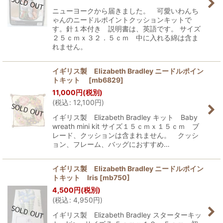
ニューヨークから届きました。 可愛いわんち
ゃんのニードルポイントクッションキットで
す。針１本付き 説明書は、英語です。 サイズ
２５ｃｍｘ３２．５ｃｍ 中に入れる綿は含ま
れません。
イギリス製 Elizabeth Bradley ニードルポイン
トキット
[
mb6829
]
11,000
円
(税別)
(
税込
:
12,100
円
)
イギリス製 Elizabeth Bradley キット Baby
wreath mini kit サイズ１５ｃｍｘ１５ｃｍ ブ
レード、クッションは含まれません。 クッシ
ョン、フレーム、バッグにおすすめ…
イギリス製 Elizabeth Bradley ニードルポイン
トキット Iris
[
mb750
]
4,500
円
(税別)
(
税込
:
4,950
円
)
イギリス製 Elizabeth Bradley スターターキッ