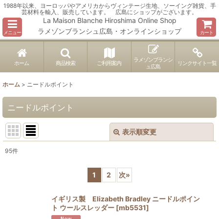
1988年以来、ヨーロッパやアメリカからヴィンテージ生地、ソーイング雑貨、手
芸材料を輸入、販売しています。 広島にショップがございます。
La Maison Blanche Hiroshima Online Shop
ラメゾンブランシュ広島・オンラインショップ
メニュー
カート
ラメゾンブランシ
ホーム
商品検索
ご利用案内
リンクサイト一覧
ュ広島
ホーム
>
ニードルポイント
ニードルポイント
表示順変更
閉じる
95
件
表示数
:
1
2
次
»
並び順
:
イギリス製 Elizabeth Bradley ニードルポイン
ト ウールスレッダー
[
mb5531
]
絞り込む