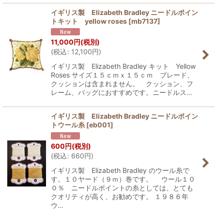
イギリス製 Elizabeth Bradley ニードルポイン
トキット yellow roses
[
mb7137
]
11,000
円
(税別)
(
税込
:
12,100
円
)
イギリス製 Elizabeth Bradley キット Yellow
Roses サイズ１５ｃｍｘ１５ｃｍ ブレード、
クッションは含まれません。 クッション、フ
レーム、バッグにおすすめです。ニードルス…
イギリス製 Elizabeth Bradley ニードルポイン
トウール糸
[
eb001
]
600
円
(税別)
(
税込
:
660
円
)
イギリス製 Elizabeth Bradley のウール糸で
す。１０ヤード（９ｍ）巻です。 ウール１０
０％ ニードルポイントの糸としては、とても
クオリティが高く、お勧めです。 １９８６年
ウ…