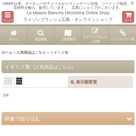
1988年以来、ヨーロッパやアメリカからヴィンテージ生地、ソーイング雑貨、手
芸材料を輸入、販売しています。 広島にショップがございます。
La Maison Blanche Hiroshima Online Shop
ラメゾンブランシュ広島・オンラインショップ
メニュー
カート
ラメゾンブランシ
ホーム
商品検索
ご利用案内
リンクサイト一覧
ュ広島
ホーム
>
人気商品はこちら
>
イギリス製
イギリス製
[
人気商品はこちら
]
表示順変更
閉じる
0
件
表示数
:
並び順
:
特集で絞り込む
絞り込む
ヴィンテージ