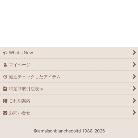
ラメゾンブランシュ広島
ラメゾンブランシュ広島店
Feedsack
Elizabeth Bradley
What's New
マイページ
Grandma Moses
最近チェックしたアイテム
Laura Ashley
特定商取引法表示
Waverly
ご利用案内
Le Grand Chemin
お問い合せ
many
©lamaisonblanchecoltd 1988-2026
Spode