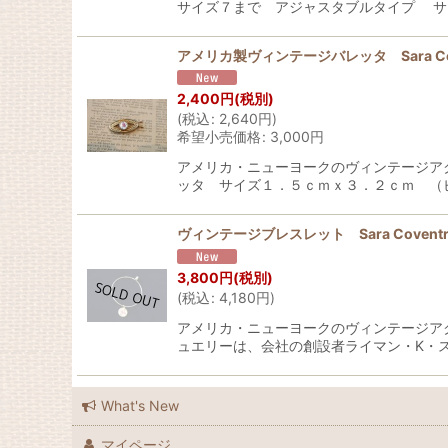
サイズ７まで アジャスタブルタイプ サ
アメリカ製ヴィンテージバレッタ Sara Cove
2,400
円
(税別)
(
税込
:
2,640
円
)
希望小売価格
:
3,000
円
アメリカ・ニューヨークのヴィンテージア
ッタ サイズ１．５ｃｍｘ３．２ｃｍ （
ヴィンテージブレスレット Sara Coventr
3,800
円
(税別)
(
税込
:
4,180
円
)
アメリカ・ニューヨークのヴィンテージア
ュエリーは、会社の創設者ライマン・K・
What's New
マイページ