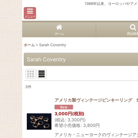
1988年以来、ヨーロッパや
メニュー
ホーム
商品検
ホーム
>
Sarah Coventry
Sarah Coventry
3
件
表示数
:
アメリカ製ヴィンテージピンキーリング Sara 
並び順
:
3,000
円
(税別)
(
税込
:
3,300
円
)
希望小売価格
:
3,800
円
アメリカ・ニューヨークのヴィンテージア