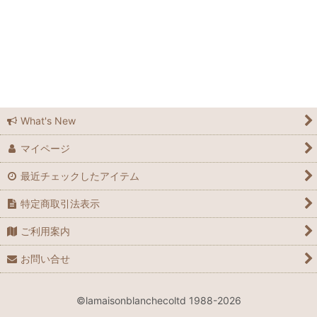
ラメゾンブランシュ広島
ラメゾンブランシュ広島店
Feedsack
Elizabeth Bradley
What's New
マイページ
Grandma Moses
最近チェックしたアイテム
Laura Ashley
特定商取引法表示
Waverly
ご利用案内
Le Grand Chemin
お問い合せ
many
©lamaisonblanchecoltd 1988-2026
Spode