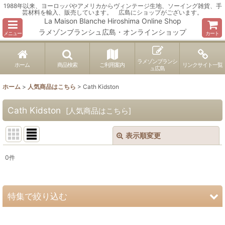
1988年以来、ヨーロッパやアメリカからヴィンテージ生地、ソーイング雑貨、手
芸材料を輸入、販売しています。 広島にショップがございます。
La Maison Blanche Hiroshima Online Shop
ラメゾンブランシュ広島・オンラインショップ
メニュー
カート
ラメゾンブランシ
ホーム
商品検索
ご利用案内
リンクサイト一覧
ュ広島
ホーム
>
人気商品はこちら
>
Cath Kidston
Cath Kidston
[
人気商品はこちら
]
表示順変更
閉じる
0
件
表示数
:
並び順
:
特集で絞り込む
絞り込む
ヴィンテージ