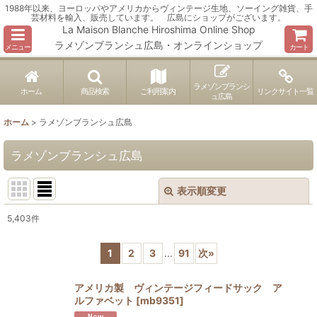
1988年以来、ヨーロッパやアメリカからヴィンテージ生地、ソーイング雑貨、手
芸材料を輸入、販売しています。 広島にショップがございます。
La Maison Blanche Hiroshima Online Shop
ラメゾンブランシュ広島・オンラインショップ
メニュー
カート
ラメゾンブランシ
ホーム
商品検索
ご利用案内
リンクサイト一覧
ュ広島
ホーム
>
ラメゾンブランシュ広島
ラメゾンブランシュ広島
表示順変更
閉じる
5,403
件
表示数
:
1
2
3
...
91
次
»
並び順
:
アメリカ製 ヴィンテージフィードサック ア
ルファベット
[
mb9351
]
絞り込む