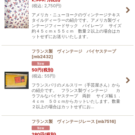
(
税込
:
2,750
円
)
アメリカ・ニューヨークのヴィンテージテキス
タイルディーラーの紹介です。アメリカ製ヴィ
ンテージフィードサック パイレーツ サイズ
約４５ｃｍｘ５５ｃｍ 数量２以上の場合はカ
ットせずにお送りいたします。
フランス製 ヴィンテージ バイヤステープ
[
mb2432
]
50
円
(税別)
(
税込
:
55
円
)
フランスパリのメルスリー（手芸屋さん）から
の紹介です。 フランス製ヴィンテージ カ
ラフルなバイヤステープ 両折 サイズ幅１．
４ｃｍ ５０ｃｍからカットいたします。数量
２以上の場合はカットせずにお…
フランス製 ヴィンテージレース
[
mb7516
]
280
円
(税別)