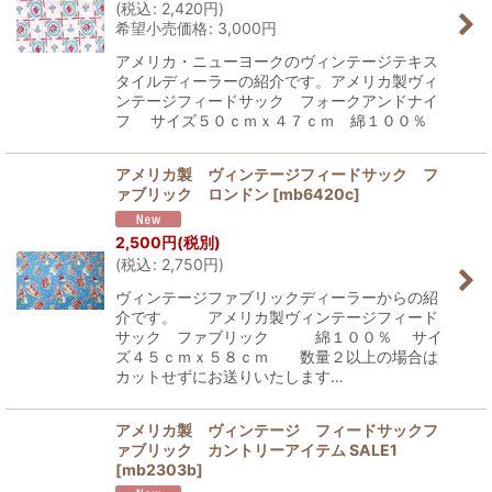
(
税込
:
2,420
円
)
希望小売価格
:
3,000
円
アメリカ・ニューヨークのヴィンテージテキス
タイルディーラーの紹介です。アメリカ製ヴィ
ンテージフィードサック フォークアンドナイ
フ サイズ５０ｃｍｘ４７ｃｍ 綿１００％
アメリカ製 ヴィンテージフィードサック フ
ァブリック ロンドン
[
mb6420c
]
2,500
円
(税別)
(
税込
:
2,750
円
)
ヴィンテージファブリックディーラーからの紹
介です。 アメリカ製ヴィンテージフィード
サック ファブリック 綿１００％ サイ
ズ４５ｃｍｘ５８ｃｍ 数量２以上の場合は
カットせずにお送りいたします…
アメリカ製 ヴィンテージ フィードサックフ
ァブリック カントリーアイテム SALE1
[
mb2303b
]