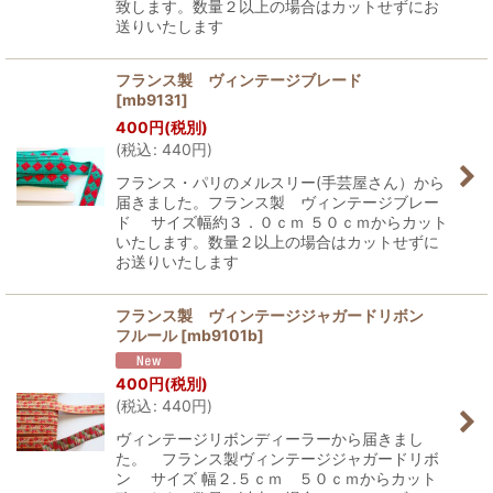
致します。数量２以上の場合はカットせずにお
送りいたします
フランス製 ヴィンテージブレード
[
mb9131
]
400
円
(税別)
(
税込
:
440
円
)
フランス・パリのメルスリー(手芸屋さん）から
届きました。フランス製 ヴィンテージブレー
ド サイズ幅約３．０ｃｍ ５０ｃｍからカット
いたします。数量２以上の場合はカットせずに
お送りいたします
フランス製 ヴィンテージジャガードリボン
フルール
[
mb9101b
]
400
円
(税別)
(
税込
:
440
円
)
ヴィンテージリボンディーラーから届きまし
た。 フランス製ヴィンテージジャガードリボ
ン サイズ 幅２.５ｃｍ ５０ｃｍからカット