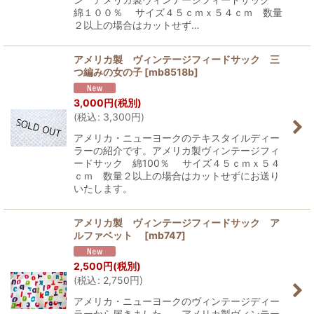
綿１００％ サイズ４５ｃｍｘ５４ｃｍ 数量
２以上の場合はカットせず…
アメリカ製 ヴィンテージフィードサック 三
つ編みの女の子
[
mb8518b
]
3,000
円
(税別)
(
税込
:
3,300
円
)
アメリカ・ニューヨークのテキスタイルディー
ラーの紹介です。アメリカ製ヴィンテージフィ
ードサック 綿100％ サイズ４５ｃｍｘ５４
ｃｍ 数量２以上の場合はカットせずにお送り
いたします。
アメリカ製 ヴィンテージフィードサック ア
ルファベット
[
mb747
]
2,500
円
(税別)
(
税込
:
2,750
円
)
アメリカ・ニューヨークのヴィンテージディー
ラーから届きました。 アメリカ製ヴィンテー