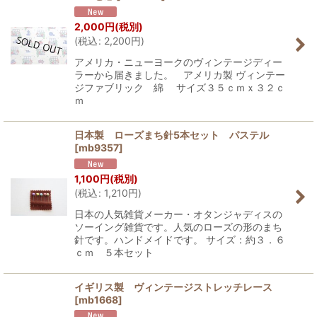
2,000
円
(税別)
(
税込
:
2,200
円
)
アメリカ・ニューヨークのヴィンテージディー
ラーから届きました。 アメリカ製 ヴィンテー
ジファブリック 綿 サイズ３５ｃｍｘ３２ｃ
ｍ
日本製 ローズまち針5本セット パステル
[
mb9357
]
1,100
円
(税別)
(
税込
:
1,210
円
)
日本の人気雑貨メーカー・オタンジャディスの
ソーイング雑貨です。人気のローズの形のまち
針です。ハンドメイドです。 サイズ：約３．６
ｃｍ ５本セット
イギリス製 ヴィンテージストレッチレース
[
mb1668
]