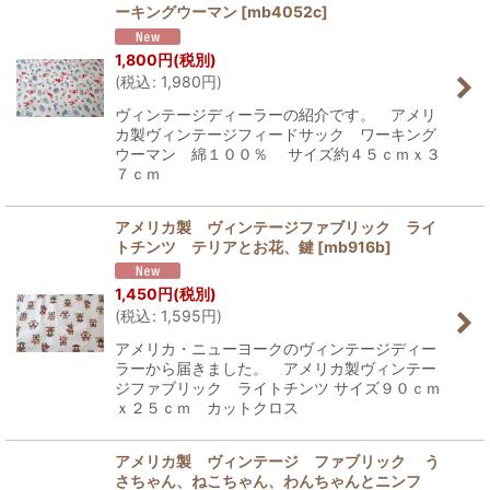
ーキングウーマン
[
mb4052c
]
1,800
円
(税別)
(
税込
:
1,980
円
)
ヴィンテージディーラーの紹介です。 アメリ
カ製ヴィンテージフィードサック ワーキング
ウーマン 綿１００％ サイズ約４５ｃｍｘ３
７ｃｍ
アメリカ製 ヴィンテージファブリック ライ
トチンツ テリアとお花、鍵
[
mb916b
]
1,450
円
(税別)
(
税込
:
1,595
円
)
アメリカ・ニューヨークのヴィンテージディー
ラーから届きました。 アメリカ製ヴィンテー
ジファブリック ライトチンツ サイズ９０ｃｍ
ｘ２５ｃｍ カットクロス
アメリカ製 ヴィンテージ ファブリック う
さちゃん、ねこちゃん、わんちゃんとニンフ