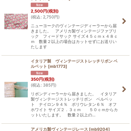
2,500
円
(税別)
(
税込
:
2,750
円
)
ニューヨークのヴィンテージディーラーから届
きました。 アメリカ製ヴィンテージファブリ
ック フィードサック サイズ４５ｃｍｘ４８ｃ
ｍ 数量２以上の場合はカットせずにお送りい
たします
イタリア製 ヴィンテージストレッチリボン ベ
ルベット
[
mb1773
]
350
円
(税別)
(
税込
:
385
円
)
リボンディーラーから届きました。 イタリア
製ヴィンテージストレッチリボン ベルベッ
ト ナイロン９４％ ポリウレタン６％ オフ
ホワイト サイズ２．３ｃｍ ５０ｃｍからカ
ットいたします。 数量２以上の…
アメリカ製ヴィンテージレース
[
mb9204
]