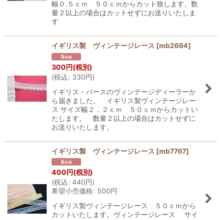
幅０.５ｃｍ ５０ｃｍからカット致します。数
量２以上の場合はカットせずにお送りいたしま
す
イギリス製 ヴィンテージレース
[
mb2694
]
300
円
(税別)
(
税込
:
330
円
)
イギリス・バースのヴィンテージディーラーか
ら届きました。 イギリス製ヴィンテージレー
ス サイズ幅２．２ｃｍ ５０ｃｍからカットい
たします。 数量２以上の場合はカットせずに
お送りいたします。
イギリス製 ヴィンテージレース
[
mb7767
]
400
円
(税別)
(
税込
:
440
円
)
希望小売価格
:
500
円
イギリス製ヴィンテージレース ５０ｃｍから
カットいたします。ヴィンテージレース サイ