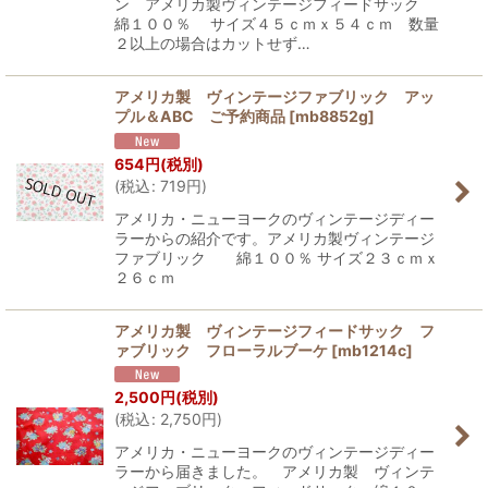
ン アメリカ製ヴィンテージフィードサック
綿１００％ サイズ４５ｃｍｘ５４ｃｍ 数量
２以上の場合はカットせず…
アメリカ製 ヴィンテージファブリック アッ
プル＆ABC ご予約商品
[
mb8852g
]
654
円
(税別)
(
税込
:
719
円
)
アメリカ・ニューヨークのヴィンテージディー
ラーからの紹介です。アメリカ製ヴィンテージ
ファブリック 綿１００％ サイズ２３ｃｍｘ
２６ｃｍ
アメリカ製 ヴィンテージフィードサック フ
ァブリック フローラルブーケ
[
mb1214c
]
2,500
円
(税別)
(
税込
:
2,750
円
)
アメリカ・ニューヨークのヴィンテージディー
ラーから届きました。 アメリカ製 ヴィンテ