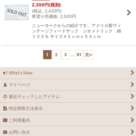
2,200
円
(税別)
(
税込
:
2,420
円
)
希望小売価格
:
2,500
円
ニューヨークからの紹介です。アメリカ製ヴィ
ンテージフィードサック ジオメトリック 綿
１００％ サイズ４５ｃｍｘ５４ｃｍ
1
2
3
...
91
次
»
What's New
マイページ
最近チェックしたアイテム
特定商取引法表示
ご利用案内
お問い合せ