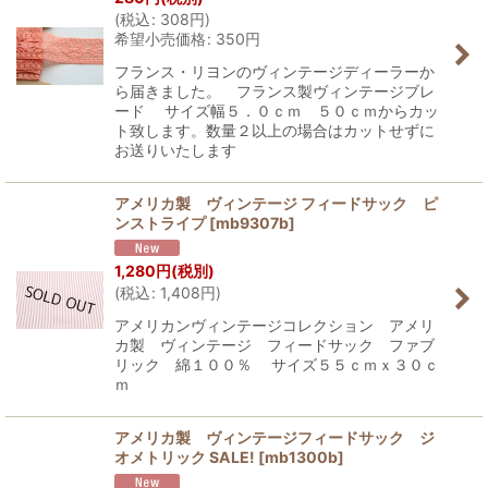
(
税込
:
308
円
)
希望小売価格
:
350
円
フランス・リヨンのヴィンテージディーラーか
ら届きました。 フランス製ヴィンテージブレ
ード サイズ幅５．０ｃｍ ５０ｃｍからカッ
ト致します。数量２以上の場合はカットせずに
お送りいたします
アメリカ製 ヴィンテージ フィードサック ピ
ンストライプ
[
mb9307b
]
1,280
円
(税別)
(
税込
:
1,408
円
)
アメリカンヴィンテージコレクション アメリ
カ製 ヴィンテージ フィードサック ファブ
リック 綿１００％ サイズ５５ｃｍｘ３０ｃ
ｍ
アメリカ製 ヴィンテージフィードサック ジ
オメトリック SALE!
[
mb1300b
]