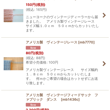
150
円
(税別)
(
税込
:
165
円
)
ニューヨークのヴィンテージディーラーから届
きました。 アメリカ製ヴィンテージレース
サイズ幅１.０ｃｍ ５０ｃｍからカットいたし
ます。
アメリカ製 ヴィンテージレース
[
mb7770
]
80
円
(税別)
(
税込
:
88
円
)
希望小売価格
:
100
円
アメリカ製ヴィンテージレース サイズ幅約
１．８ｃｍ ５０ｃｍからカットいたしま
す。 何ｍかご希望の場合はカットせずにお送
り致します。
アメリカ製 ヴィンテージフィードサック フ
ァブリック ダンス
[
mb1436c
]
2,200
円
(税別)