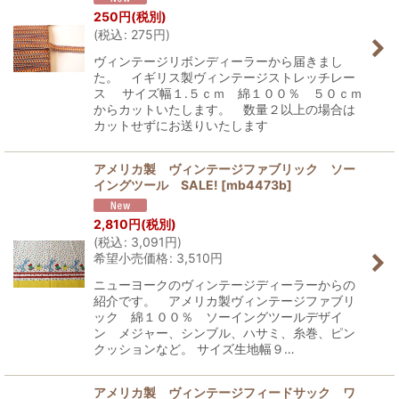
250
円
(税別)
(
税込
:
275
円
)
ヴィンテージリボンディーラーから届きまし
た。 イギリス製ヴィンテージストレッチレー
ス サイズ幅１.５ｃｍ 綿１００％ ５０ｃｍ
からカットいたします。 数量２以上の場合は
カットせずにお送りいたします
アメリカ製 ヴィンテージファブリック ソー
イングツール SALE!
[
mb4473b
]
2,810
円
(税別)
(
税込
:
3,091
円
)
希望小売価格
:
3,510
円
ニューヨークのヴィンテージディーラーからの
紹介です。 アメリカ製ヴィンテージファブリ
ック 綿１００％ ソーイングツールデザイ
ン メジャー、シンブル、ハサミ、糸巻、ピン
クッションなど。 サイズ生地幅９…
アメリカ製 ヴィンテージフィードサック ワ