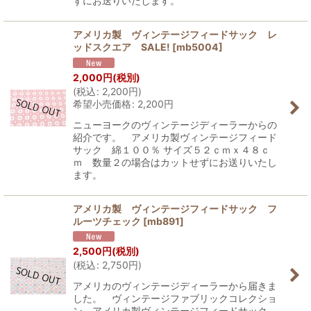
ずにお送りいたします。
アメリカ製 ヴィンテージフィードサック レ
ッドスクエア SALE!
[
mb5004
]
2,000
円
(税別)
(
税込
:
2,200
円
)
希望小売価格
:
2,200
円
ニューヨークのヴィンテージディーラーからの
紹介です。 アメリカ製ヴィンテージフィード
サック 綿１００％ サイズ５２ｃｍｘ４８ｃ
ｍ 数量２の場合はカットせずにお送りいたし
ます。
アメリカ製 ヴィンテージフィードサック フ
ルーツチェック
[
mb891
]
2,500
円
(税別)
(
税込
:
2,750
円
)
アメリカのヴィンテージディーラーから届きま
した。 ヴィンテージファブリックコレクショ
ン アメリカ製ヴィンテージフィードサック