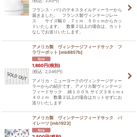
(
税込
:
330
円
)
フランス・パリのテキスタイルディーラーから
届きました。 フランス製ヴィンテージレー
ス サイズ幅０．７ｃｍ ５０ｃｍからカッ
トいたします。 数量２以上の場合は、カット
なしでお送りいたします。
アメリカ製 ヴィンテージフィードサック フ
ラワーポット
[
mb8857b
]
1,860
円
(税別)
(
税込
:
2,046
円
)
アメリカ・ニューヨークのヴィンテージディー
ラーからの紹介です。アメリカ製ヴィンテージ
フィードサック 綿１００％ サイズ３８ｃｍｘ
４０ｃｍ 数量２以上の場合はカットせずにお
送りいたします
アメリカ製 ヴィンテージフィードサック パ
イレーツ
[
mb1923
]
2,500
円
(税別)