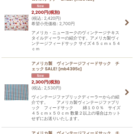
2,200
円
(税別)
(
税込
:
2,420
円
)
希望小売価格
:
2,700
円
アメリカ・ニューヨークのヴィンテージテキス
タイルディーラーの紹介です。アメリカ製ヴィ
ンテージフィードサック サイズ４５ｃｍｘ５４
ｃｍ
アメリカ製 ヴィンテージフィードサック チ
ェック SALE!
[
mb4395c
]
2,300
円
(税別)
(
税込
:
2,530
円
)
ヴィンテージファブリックディーラーからの紹
介です。 アメリカ製ヴィンテージファブリ
ック フィードサック 綿１００％ サイズ
４５ｃｍｘ５０ｃｍ 数量２以上の場合はカット
せずにお送りいたします。
アメリカ製 ヴィンテージフィードサック チ