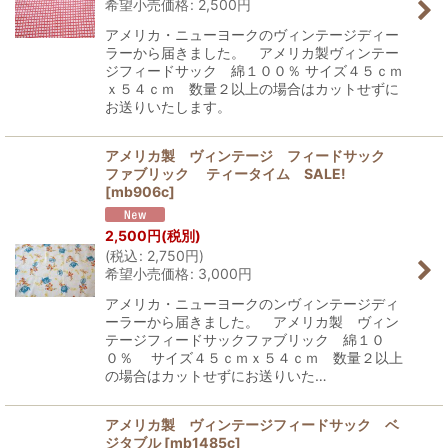
希望小売価格
:
2,500
円
アメリカ・ニューヨークのヴィンテージディー
ラーから届きました。 アメリカ製ヴィンテー
ジフィードサック 綿１００％ サイズ４５ｃｍ
ｘ５４ｃｍ 数量２以上の場合はカットせずに
お送りいたします。
アメリカ製 ヴィンテージ フィードサック
ファブリック ティータイム SALE!
[
mb906c
]
2,500
円
(税別)
(
税込
:
2,750
円
)
希望小売価格
:
3,000
円
アメリカ・ニューヨークのンヴィンテージディ
ーラーから届きました。 アメリカ製 ヴィン
テージフィードサックファブリック 綿１０
０％ サイズ４５ｃｍｘ５４ｃｍ 数量２以上
の場合はカットせずにお送りいた…
アメリカ製 ヴィンテージフィードサック ベ
ジタブル
[
mb1485c
]