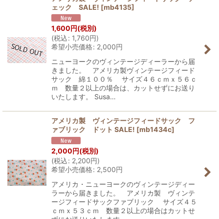
ェック SALE!
[
mb4135
]
1,600
円
(税別)
(
税込
:
1,760
円
)
希望小売価格
:
2,000
円
ニューヨークのヴィンテージディーラーから届
きました。 アメリカ製ヴィンテージフィード
サック 綿１００％ サイズ４６ｃｍｘ５６ｃ
ｍ 数量２以上の場合は、カットせずにお送り
いたします。 Susa…
アメリカ製 ヴィンテージフィードサック フ
ァブリック ドット SALE!
[
mb1434c
]
2,000
円
(税別)
(
税込
:
2,200
円
)
希望小売価格
:
2,500
円
アメリカ・ニューヨークのヴィンテージディー
ラーから届きました。 アメリカ製 ヴィンテ
ージフィードサックファブリック サイズ４５
ｃｍｘ５３ｃｍ 数量２以上の場合はカットせ