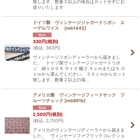
致します。数量２以上の場合はカットせずにお
送りいたします
ドイツ製 ヴィンテージジャガードリボン エ
ーデルワイス
[
mb1442
]
330
円
(税別)
(
税込
:
363
円
)
ヴィンテージリボンディーラーから届きまし
た。 ドイツ製ヴィンテージジャガードリボ
ン 綿１００％ サイズ 幅２.５ｃｍまたは５.０
ｃｍから選んでください。 ５０ｃｍからカット
致します。数量２以上の場…
アメリカ製 ヴィンテージフィードサック フ
ルーツチェック
[
mb891b
]
2,500
円
(税別)
(
税込
:
2,750
円
)
アメリカのヴィンテージディーラーから届きま
した。 ヴィンテージファブリックコレクショ