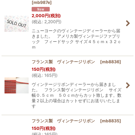
[
mb987e
]
2,000
円
(税別)
(
税込
:
2,200
円
)
ニューヨークのヴィンテージディーラーから届
きました。 アメリカ製ヴィンテージファブリ
ック フィードサック サイズ４５ｃｍｘ３２ｃ
ｍ
フランス製 ヴィンテージリボン
[
mb8836
]
150
円
(税別)
(
税込
:
165
円
)
ヴィンテージリボンディーラーから届きまし
た。 フランス製ヴィンテージリボン サイズ
幅０.５ｃｍ ５０ｃｍからカット致します。数
量２以上の場合はカットせずにお送りいたしま
す
フランス製 ヴィンテージリボン
[
mb8835
]
150
円
(税別)
(
税込
:
165
円
)