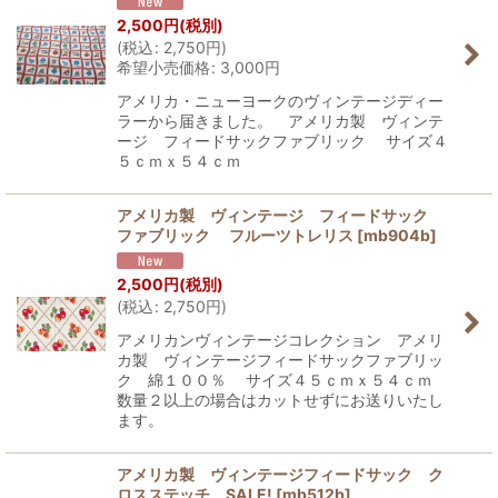
2,500
円
(税別)
(
税込
:
2,750
円
)
希望小売価格
:
3,000
円
アメリカ・ニューヨークのヴィンテージディー
ラーから届きました。 アメリカ製 ヴィンテ
ージ フィードサックファブリック サイズ４
５ｃｍｘ５４ｃｍ
アメリカ製 ヴィンテージ フィードサック
ファブリック フルーツトレリス
[
mb904b
]
2,500
円
(税別)
(
税込
:
2,750
円
)
アメリカンヴィンテージコレクション アメリ
カ製 ヴィンテージフィードサックファブリッ
ク 綿１００％ サイズ４５ｃｍｘ５４ｃｍ
数量２以上の場合はカットせずにお送りいたし
ます。
アメリカ製 ヴィンテージフィードサック ク
ロスステッチ SALE!
[
mb512b
]