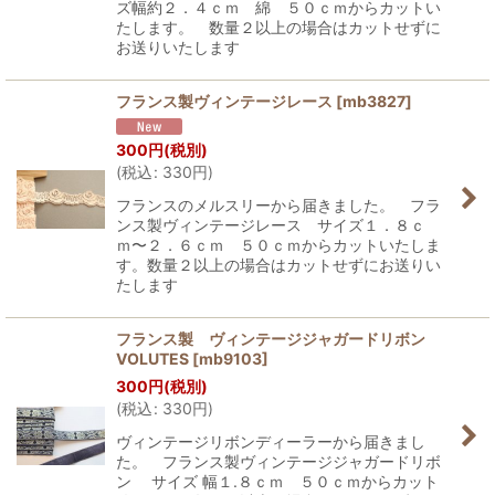
ズ幅約２．４ｃｍ 綿 ５０ｃｍからカットい
たします。 数量２以上の場合はカットせずに
お送りいたします
フランス製ヴィンテージレース
[
mb3827
]
300
円
(税別)
(
税込
:
330
円
)
フランスのメルスリーから届きました。 フラ
ンス製ヴィンテージレース サイズ１．８ｃ
ｍ〜２．６ｃｍ ５０ｃｍからカットいたしま
す。数量２以上の場合はカットせずにお送りい
たします
フランス製 ヴィンテージジャガードリボン
VOLUTES
[
mb9103
]
300
円
(税別)
(
税込
:
330
円
)
ヴィンテージリボンディーラーから届きまし
た。 フランス製ヴィンテージジャガードリボ
ン サイズ 幅１.８ｃｍ ５０ｃｍからカット