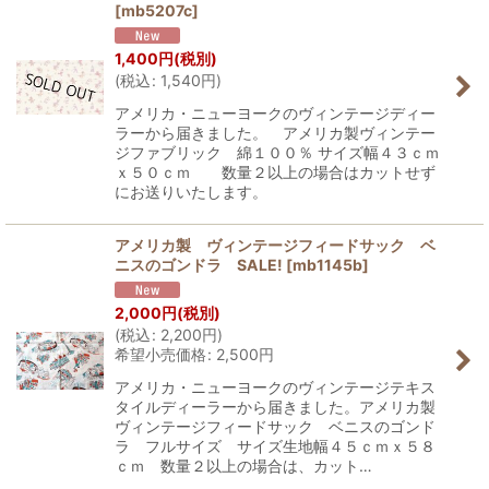
[
mb5207c
]
1,400
円
(税別)
(
税込
:
1,540
円
)
アメリカ・ニューヨークのヴィンテージディー
ラーから届きました。 アメリカ製ヴィンテー
ジファブリック 綿１００％ サイズ幅４３ｃｍ
ｘ５０ｃｍ 数量２以上の場合はカットせず
にお送りいたします。
アメリカ製 ヴィンテージフィードサック ベ
ニスのゴンドラ SALE!
[
mb1145b
]
2,000
円
(税別)
(
税込
:
2,200
円
)
希望小売価格
:
2,500
円
アメリカ・ニューヨークのヴィンテージテキス
タイルディーラーから届きました。アメリカ製
ヴィンテージフィードサック ベニスのゴンド
ラ フルサイズ サイズ生地幅４５ｃｍｘ５８
ｃｍ 数量２以上の場合は、カット…