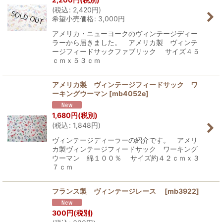
(
税込
:
2,420
円
)
希望小売価格
:
3,000
円
アメリカ・ニューヨークのヴィンテージディー
ラーから届きました。 アメリカ製 ヴィンテ
ージフィードサックファブリック サイズ４５
ｃｍｘ５３ｃｍ
アメリカ製 ヴィンテージフィードサック ワ
ーキングウーマン
[
mb4052e
]
1,680
円
(税別)
(
税込
:
1,848
円
)
ヴィンテージディーラーの紹介です。 アメリ
カ製ヴィンテージフィードサック ワーキング
ウーマン 綿１００％ サイズ約４２ｃｍｘ３
７ｃｍ
フランス製 ヴィンテージレース
[
mb3922
]
300
円
(税別)