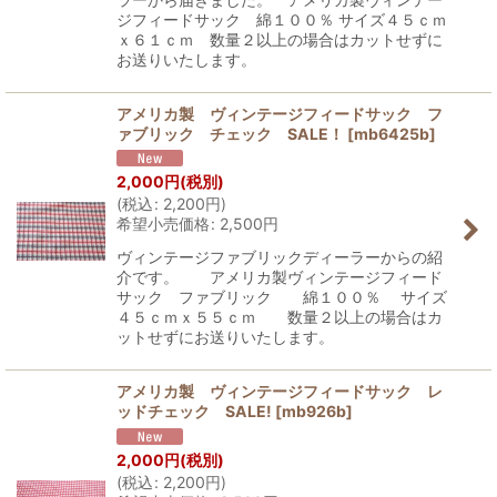
ジフィードサック 綿１００％ サイズ４５ｃｍ
ｘ６１ｃｍ 数量２以上の場合はカットせずに
お送りいたします。
アメリカ製 ヴィンテージフィードサック フ
ァブリック チェック SALE！
[
mb6425b
]
2,000
円
(税別)
(
税込
:
2,200
円
)
希望小売価格
:
2,500
円
ヴィンテージファブリックディーラーからの紹
介です。 アメリカ製ヴィンテージフィード
サック ファブリック 綿１００％ サイズ
４５ｃｍｘ５５ｃｍ 数量２以上の場合はカ
ットせずにお送りいたします。
アメリカ製 ヴィンテージフィードサック レ
ッドチェック SALE!
[
mb926b
]
2,000
円
(税別)
(
税込
:
2,200
円
)