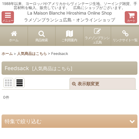
1988年以来、ヨーロッパやアメリカからヴィンテージ生地、ソーイング雑貨、手
芸材料を輸入、販売しています。 広島にショップがございます。
La Maison Blanche Hiroshima Online Shop
ラメゾンブランシュ広島・オンラインショップ
メニュー
カート
ラメゾンブランシ
ホーム
商品検索
ご利用案内
リンクサイト一覧
ュ広島
ホーム
>
人気商品はこちら
>
Feedsack
Feedsack
[
人気商品はこちら
]
表示順変更
閉じる
0
件
表示数
:
並び順
:
特集で絞り込む
絞り込む
ヴィンテージ