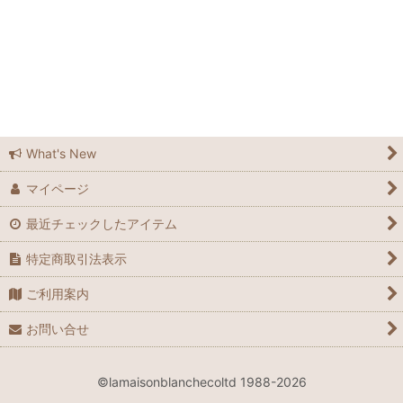
ラメゾンブランシュ広島
ラメゾンブランシュ広島店
Feedsack
Elizabeth Bradley
What's New
マイページ
Grandma Moses
最近チェックしたアイテム
Laura Ashley
特定商取引法表示
Waverly
ご利用案内
Le Grand Chemin
お問い合せ
many
©lamaisonblanchecoltd 1988-2026
Spode