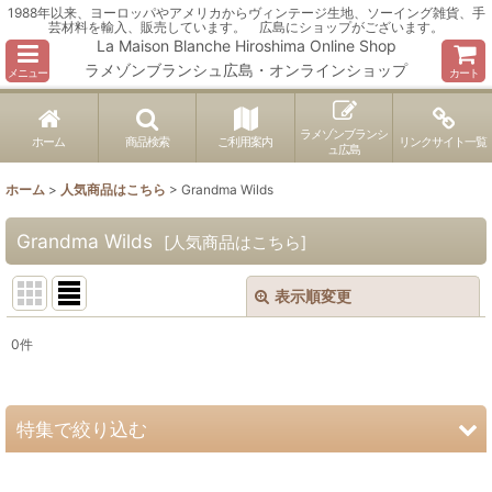
1988年以来、ヨーロッパやアメリカからヴィンテージ生地、ソーイング雑貨、手
芸材料を輸入、販売しています。 広島にショップがございます。
La Maison Blanche Hiroshima Online Shop
ラメゾンブランシュ広島・オンラインショップ
メニュー
カート
ラメゾンブランシ
ホーム
商品検索
ご利用案内
リンクサイト一覧
ュ広島
ホーム
>
人気商品はこちら
>
Grandma Wilds
Grandma Wilds
[
人気商品はこちら
]
表示順変更
閉じる
0
件
表示数
:
並び順
:
特集で絞り込む
絞り込む
ヴィンテージ