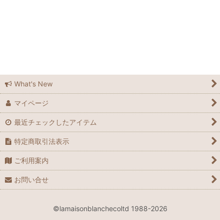
ラメゾンブランシュ広島
ラメゾンブランシュ広島店
Feedsack
Elizabeth Bradley
What's New
マイページ
Grandma Moses
最近チェックしたアイテム
Laura Ashley
特定商取引法表示
Waverly
ご利用案内
Le Grand Chemin
お問い合せ
many
©lamaisonblanchecoltd 1988-2026
Spode