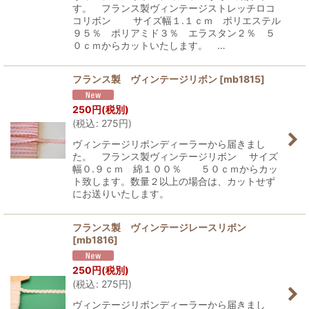
す。 フランス製ヴィンテージストレッチロコ
コリボン サイズ幅１.１ｃｍ ポリエステル
９５％ ポリアミド３％ エラスタン２％ ５
０ｃｍからカットいたします。 …
フランス製 ヴィンテージリボン
[
mb1815
]
250
円
(税別)
(
税込
:
275
円
)
ヴィンテージリボンディーラーから届きまし
た。 フランス製ヴィンテージリボン サイズ
幅０.９ｃｍ 綿１００％ ５０ｃｍからカッ
ト致します。数量２以上の場合は、カットせず
にお送りいたします。
フランス製 ヴィンテージレースリボン
[
mb1816
]
250
円
(税別)
(
税込
:
275
円
)
ヴィンテージリボンディーラーから届きまし