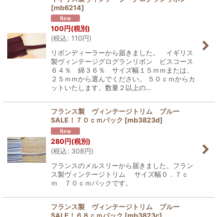
[
mb6214
]
100
円
(税別)
(
税込
:
110
円
)
リボンディーラーから届きました。 イギリス
製ヴィンテージグログランリボン ビスコース
６４％ 綿３６％ サイズ幅１５ｍｍまたは、
２５ｍｍから選んでください。 ５０ｃｍからカ
ットいたします。数量２以上の…
フランス製 ヴィンテージトリム ブルー
SALE！７０ｃｍパック
[
mb3823d
]
280
円
(税別)
(
税込
:
308
円
)
フランスのメルスリーから届きました。フラン
ス製ヴィンテージトリム サイズ幅０．７ｃ
ｍ ７０ｃｍパックです。
フランス製 ヴィンテージトリム ブルー
SALE！６８ｃｍパック
[
mb3823c
]