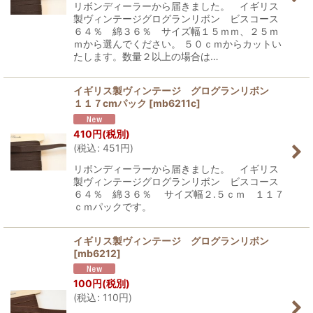
リボンディーラーから届きました。 イギリス
製ヴィンテージグログランリボン ビスコース
６４％ 綿３６％ サイズ幅１５ｍｍ、２５ｍ
ｍから選んでください。 ５０ｃｍからカットい
たします。数量２以上の場合は…
イギリス製ヴィンテージ グログランリボン
１１７cmパック
[
mb6211c
]
410
円
(税別)
(
税込
:
451
円
)
リボンディーラーから届きました。 イギリス
製ヴィンテージグログランリボン ビスコース
６４％ 綿３６％ サイズ幅２.５ｃｍ １１７
ｃｍパックです。
イギリス製ヴィンテージ グログランリボン
[
mb6212
]
100
円
(税別)
(
税込
:
110
円
)