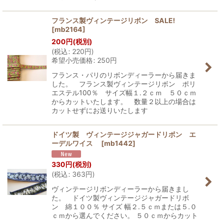
フランス製ヴィンテージリボン SALE!
[
mb2164
]
200
円
(税別)
(
税込
:
220
円
)
希望小売価格
:
250
円
フランス・パリのリボンディーラーから届きま
した。 フランス製ヴィンテージリボン ポリ
エステル100％ サイズ幅１.２ｃｍ ５０ｃｍ
からカットいたします。 数量２以上の場合は
カットせずにお送りいたします
ドイツ製 ヴィンテージジャガードリボン エ
ーデルワイス
[
mb1442
]
330
円
(税別)
(
税込
:
363
円
)
ヴィンテージリボンディーラーから届きまし
た。 ドイツ製ヴィンテージジャガードリボ
ン 綿１００％ サイズ 幅２.５ｃｍまたは５.０
ｃｍから選んでください。 ５０ｃｍからカット