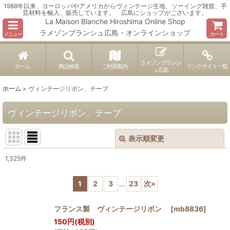
1988年以来、ヨーロッパやアメリカからヴィンテージ生地、ソーイング雑貨、手
芸材料を輸入、販売しています。 広島にショップがございます。
La Maison Blanche Hiroshima Online Shop
ラメゾンブランシュ広島・オンラインショップ
メニュー
カート
ラメゾンブランシ
ホーム
商品検索
ご利用案内
リンクサイト一覧
ュ広島
ホーム
>
ヴィンテージリボン、テープ
ヴィンテージリボン、テープ
表示順変更
閉じる
1,325
件
表示数
:
1
2
3
...
23
次
»
並び順
:
フランス製 ヴィンテージリボン
[
mb8836
]
150
円
(税別)
絞り込む