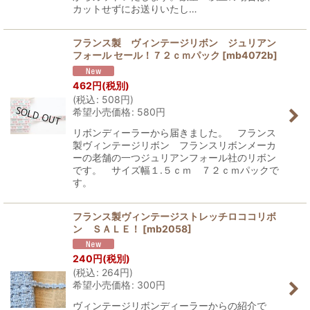
カットせずにお送りいたし…
フランス製 ヴィンテージリボン ジュリアン
フォール セール！７２ｃｍパック
[
mb4072b
]
462
円
(税別)
(
税込
:
508
円
)
希望小売価格
:
580
円
リボンディーラーから届きました。 フランス
製ヴィンテージリボン フランスリボンメーカ
ーの老舗の一つジュリアンフォール社のリボン
です。 サイズ幅１.５ｃｍ ７２ｃｍパックで
す。
フランス製ヴィンテージストレッチロココリボ
ン ＳＡＬＥ！
[
mb2058
]
240
円
(税別)
(
税込
:
264
円
)
希望小売価格
:
300
円
ヴィンテージリボンディーラーからの紹介で