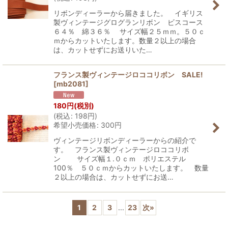
リボンディーラーから届きました。 イギリス
製ヴィンテージグログランリボン ビスコース
６４％ 綿３６％ サイズ幅２５ｍｍ。５０ｃ
ｍからカットいたします。数量２以上の場合
は、カットせずにお送りいた…
フランス製ヴィンテージロココリボン SALE!
[
mb2081
]
180
円
(税別)
(
税込
:
198
円
)
希望小売価格
:
300
円
ヴィンテージリボンディーラーからの紹介で
す。 フランス製ヴィンテージロココリボ
ン サイズ幅１.０ｃｍ ポリエステル
100％ ５０ｃｍからカットいたします。 数量
２以上の場合は、カットせずにお送…
1
2
3
...
23
次
»