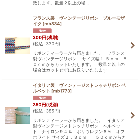
致します。数量２以上の場…
フランス製 ヴィンテージリボン ブルーモザ
イク
[
mb834
]
300
円
(税別)
(
税込
:
330
円
)
リボンディーラーから届きました。 フランス
製ヴィンテージリボン サイズ幅１.５ｃｍ ５
０ｃｍからカットいたします。 数量２以上の
場合はカットせずにお送りいたします
イタリア製 ヴィンテージストレッチリボン ベ
ルベット
[
mb1773
]
350
円
(税別)
(
税込
:
385
円
)
リボンディーラーから届きました。 イタリア
製ヴィンテージストレッチリボン ベルベッ
ト ナイロン９４％ ポリウレタン６％ オフ
ホワイト サイズ２．３ｃｍ ５０ｃｍからカ