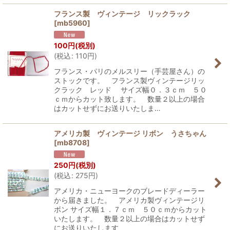
フランス製 ヴィンテージ リックラック
[
mb5960
]
100
円
(税別)
(
税込
:
110
円
)
フランス・パリのメルスリー（手芸屋さん）の
ストックです。 フランス製ヴィンテージリッ
クラック レッド サイズ幅０．３ｃｍ ５０
ｃｍからカット致します。 数量２以上の場合
はカットせずにお送りいたしま…
アメリカ製 ヴィンテージ リボン うさちゃん
[
mb8708
]
250
円
(税別)
(
税込
:
275
円
)
アメリカ・ニューヨークのブレードディーラー
から届きました。 アメリカ製ヴィンテージリ
ボン サイズ幅１．７ｃｍ ５０ｃｍからカット
いたします。 数量２以上の場合はカットせず
にお送りいたします