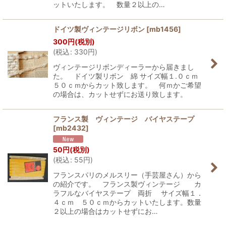
ットいたします。 数量２以上の…
ドイツ製ヴィンテージリボン
[
mb1456
]
300
円
(税別)
(
税込
:
330
円
)
ヴィンテージリボンディーラーから届きまし
た。 ドイツ製リボン 綿 サイズ幅１.０ｃｍ
５０ｃｍからカット致します。 何ｍかご希望
の場合は、カットせずにお送り致します。
フランス製 ヴィンテージ バイヤステープ
[
mb2432
]
50
円
(税別)
(
税込
:
55
円
)
フランスパリのメルスリー（手芸屋さん）から
の紹介です。 フランス製ヴィンテージ カ
ラフルなバイヤステープ 両折 サイズ幅１．
４ｃｍ ５０ｃｍからカットいたします。数量
２以上の場合はカットせずにお…