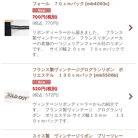
フォール ７０ｃｍパック
[
mb4093c
]
700
円
(税別)
(
税込
:
770
円
)
リボンディーラーから届きました。 フランス
製ヴィンテージリボン フランスリボンメーカ
ーの老舗の一つジュリアンフォール社のリボン
です。 サイズ幅２.０ｃｍ ７０ｃｍパックで
す。
フランス製ヴィンテージグログランリボン ポ
リエステル １３０ｃｍパック
[
mb5506b
]
520
円
(税別)
(
税込
:
572
円
)
ヴィンテージリボンディーラーからの紹介で
す。 フランス製ヴィンテージ グログランリ
ボン ポリエステル サイズ幅１０ｍｍ １３
０ｃｍパックです。
スイス製 ヴィンテージリボン プリーツレー