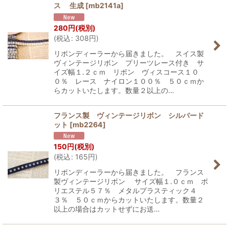
ス 生成
[
mb2141a
]
280
円
(税別)
(
税込
:
308
円
)
リボンディーラーから届きました。 スイス製
ヴィンテージリボン プリーツレース付き サ
イズ幅１.２ｃｍ リボン ヴィスコース１０
０％ レース ナイロン１００％ ５０ｃｍか
らカットいたします。数量２以上の…
フランス製 ヴィンテージリボン シルバード
ット
[
mb2264
]
150
円
(税別)
(
税込
:
165
円
)
リボンディーラーから届きました。 フランス
製ヴィンテージリボン サイズ幅１.０ｃｍ ポ
リエステル５７％ メタルプラスティック４
３％ ５０ｃｍからカットいたします。数量２
以上の場合はカットせずにお送…