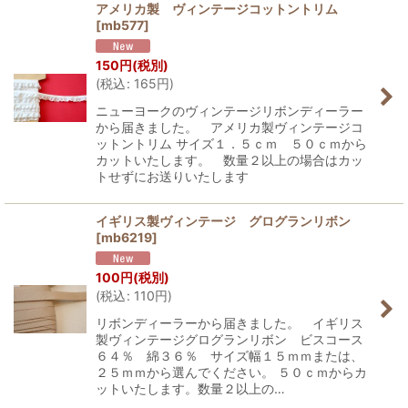
アメリカ製 ヴィンテージコットントリム
[
mb577
]
150
円
(税別)
(
税込
:
165
円
)
ニューヨークのヴィンテージリボンディーラー
から届きました。 アメリカ製ヴィンテージコ
ットントリム サイズ１．５ｃｍ ５０ｃｍから
カットいたします。 数量２以上の場合はカッ
トせずにお送りいたします
イギリス製ヴィンテージ グログランリボン
[
mb6219
]
100
円
(税別)
(
税込
:
110
円
)
リボンディーラーから届きました。 イギリス
製ヴィンテージグログランリボン ビスコース
６４％ 綿３６％ サイズ幅１５ｍｍまたは、
２５ｍｍから選んでください。 ５０ｃｍからカ
ットいたします。数量２以上の…