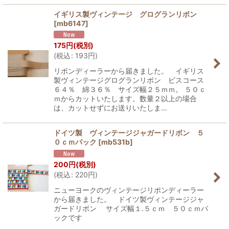
イギリス製ヴィンテージ グログランリボン
[
mb6147
]
175
円
(税別)
(
税込
:
193
円
)
リボンディーラーから届きました。 イギリス
製ヴィンテージグログランリボン ビスコース
６４％ 綿３６％ サイズ幅２５ｍｍ。 ５０ｃ
ｍからカットいたします。数量２以上の場合
は、カットせずにお送りいたしま…
ドイツ製 ヴィンテージジャガードリボン ５
０ｃｍパック
[
mb531b
]
200
円
(税別)
(
税込
:
220
円
)
ニューヨークのヴィンテージリボンディーラー
から届きました。 ドイツ製ヴィンテージジャ
ガードリボン サイズ幅１.５ｃｍ ５０ｃｍパ
ックです