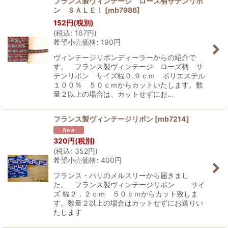
フランス製ヴィンテージ ローズ柄サテンリボ
ン ＳＡＬＥ！
[
mb7986
]
152
円
(税別)
(
税込
:
167
円
)
希望小売価格
:
190
円
ヴィンテージリボンディーラーからの紹介で
す。 フランス製ヴィンテージ ローズ柄 サ
テンリボン サイズ幅０.９ｃｍ ポリエステル
１００％ ５０ｃｍからカットいたします。数
量２以上の場合は、カットせずにお…
フランス製ヴィンテージリボン
[
mb7214
]
320
円
(税別)
(
税込
:
352
円
)
希望小売価格
:
400
円
フランス・パリのメルスリーから届きまし
た。 フランス製ヴィンテージリボン サイ
ズ 幅２．２ｃｍ ５０ｃｍからカット致しま
す。数量２以上の場合はカットせずにお送りい
たします