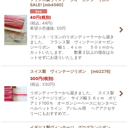
SALE!
[
mb4560
]
40
円
(税別)
(
税込
:
44
円
)
希望小売価格
:
50
円
フランス・リヨンのリボンディーラーから届き
ました。 フランス製 ヴィンテージオーガン
ジーリボン 幅１．４ｃｍ ５０ｃｍから
カットいたします。 数量２以上の場合はカ
ットせずにお送りいたします
スイス製 ヴィンテージリボン
[
mb2278
]
300
円
(税別)
(
税込
:
330
円
)
リボンディーラーから届きました。 スイス製
ヴィンテージリボン サイズ幅３.６ｃｍ ポリ
アミド100％ オーガンジーベースにセンターに
ベルベットライン アパレル用 ヘアアクセサ
リーにもおすすめで…
イギリス製ヴィンテージ グログランリボン