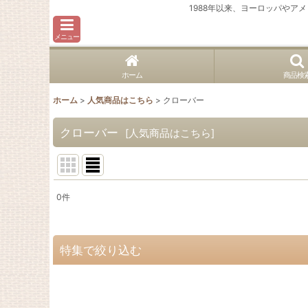
1988年以来、ヨーロッパや
メニュー
ホーム
商品検
ホーム
>
人気商品はこちら
>
クローバー
クローバー
[
人気商品はこちら
]
0
件
表示数
:
並び順
:
特集で絞り込む
ヴィンテージ