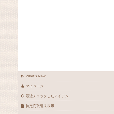
ラメゾンブランシュ広島
ラメゾンブランシュ広島店
Feedsack
Elizabeth Bradley
Grandma Moses
Laura Ashley
Waverly
What's New
Le Grand Chemin
マイページ
many
最近チェックしたアイテム
Spode
特定商取引法表示
Souleiado