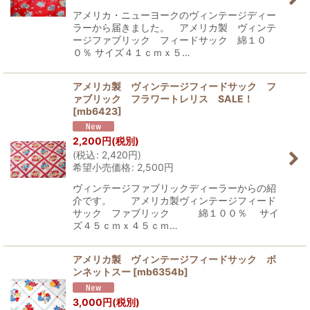
アメリカ・ニューヨークのヴィンテージディー
ラーから届きました。 アメリカ製 ヴィンテ
ージファブリック フィードサック 綿１０
０％ サイズ４１ｃｍｘ５…
アメリカ製 ヴィンテージフィードサック フ
ァブリック フラワートレリス SALE！
[
mb6423
]
2,200
円
(税別)
(
税込
:
2,420
円
)
希望小売価格
:
2,500
円
ヴィンテージファブリックディーラーからの紹
介です。 アメリカ製ヴィンテージフィード
サック ファブリック 綿１００％ サイ
ズ４５ｃｍｘ４５ｃｍ…
アメリカ製 ヴィンテージフィードサック ボ
ンネットスー
[
mb6354b
]
3,000
円
(税別)