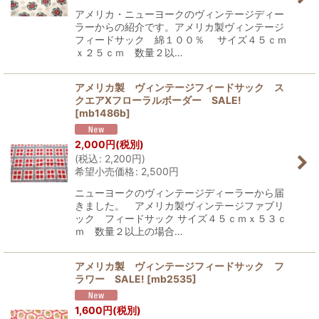
アメリカ・ニューヨークのヴィンテージディー
ラーからの紹介です。アメリカ製ヴィンテージ
フィードサック 綿１００％ サイズ４５ｃｍ
ｘ２５ｃｍ 数量２以…
アメリカ製 ヴィンテージフィードサック ス
クエアXフローラルボーダー SALE!
[
mb1486b
]
2,000
円
(税別)
(
税込
:
2,200
円
)
希望小売価格
:
2,500
円
ニューヨークのヴィンテージディーラーから届
きました。 アメリカ製ヴィンテージファブリ
ック フィードサック サイズ４５ｃｍｘ５３ｃ
ｍ 数量２以上の場合…
アメリカ製 ヴィンテージフィードサック フ
ラワー SALE!
[
mb2535
]
1,600
円
(税別)