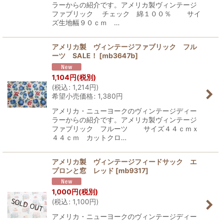
ラーからの紹介です。アメリカ製ヴィンテージ
ファブリック チェック 綿１００％ サイ
ズ生地幅９０ｃｍ …
アメリカ製 ヴィンテージファブリック フル
ーツ SALE！
[
mb3647b
]
1,104
円
(税別)
(
税込
:
1,214
円
)
希望小売価格
:
1,380
円
アメリカ・ニューヨークのヴィンテージディー
ラーからの紹介です。アメリカ製ヴィンテージ
ファブリック フルーツ サイズ４４ｃｍｘ
４４ｃｍ カットクロ…
アメリカ製 ヴィンテージフィードサック エ
プロンと窓 レッド
[
mb9317
]
1,000
円
(税別)
(
税込
:
1,100
円
)
アメリカ・ニューヨークのヴィンテージディー