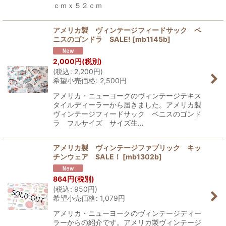
ｃｍｘ５２ｃｍ
アメリカ製 ヴィンテージフィードサック ベ
ニスのゴンドラ SALE!
[
mb1145b
]
2,000
円
(税別)
(
税込
:
2,200
円
)
希望小売価格
:
2,500
円
アメリカ・ニューヨークのヴィンテージテキス
タイルディーラーから届きました。アメリカ製
ヴィンテージフィードサック ベニスのゴンド
ラ フルサイズ サイズ生…
アメリカ製 ヴィンテージファブリック キッ
チンウェア SALE！
[
mb1302b
]
864
円
(税別)
(
税込
:
950
円
)
希望小売価格
:
1,079
円
アメリカ・ニューヨークのヴィンテージディー
ラーからの紹介です。アメリカ製ヴィンテージ