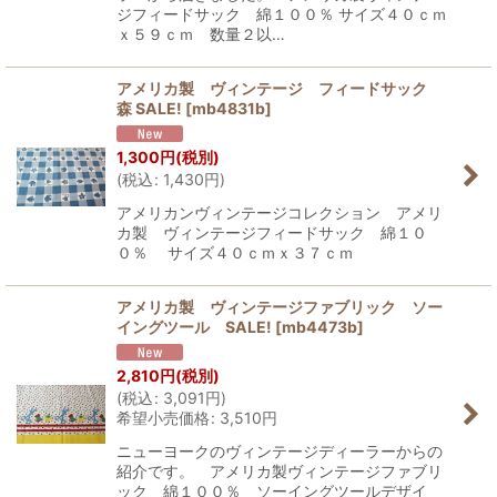
ジフィードサック 綿１００％ サイズ４０ｃｍ
ｘ５９ｃｍ 数量２以…
アメリカ製 ヴィンテージ フィードサック
森 SALE!
[
mb4831b
]
1,300
円
(税別)
(
税込
:
1,430
円
)
アメリカンヴィンテージコレクション アメリ
カ製 ヴィンテージフィードサック 綿１０
０％ サイズ４０ｃｍｘ３７ｃｍ
アメリカ製 ヴィンテージファブリック ソー
イングツール SALE!
[
mb4473b
]
2,810
円
(税別)
(
税込
:
3,091
円
)
希望小売価格
:
3,510
円
ニューヨークのヴィンテージディーラーからの
紹介です。 アメリカ製ヴィンテージファブリ
ック 綿１００％ ソーイングツールデザイ