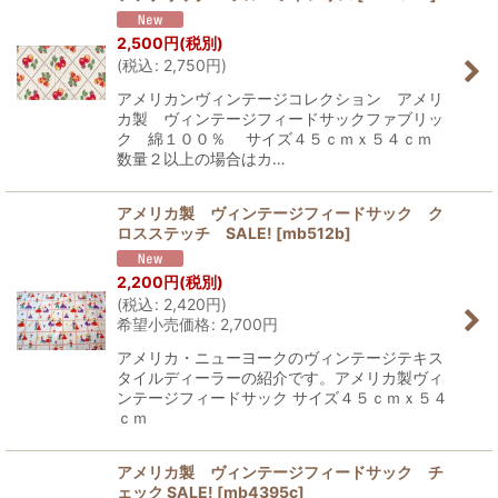
2,500
円
(税別)
(
税込
:
2,750
円
)
アメリカンヴィンテージコレクション アメリ
カ製 ヴィンテージフィードサックファブリッ
ク 綿１００％ サイズ４５ｃｍｘ５４ｃｍ
数量２以上の場合はカ…
アメリカ製 ヴィンテージフィードサック ク
ロスステッチ SALE!
[
mb512b
]
2,200
円
(税別)
(
税込
:
2,420
円
)
希望小売価格
:
2,700
円
アメリカ・ニューヨークのヴィンテージテキス
タイルディーラーの紹介です。アメリカ製ヴィ
ンテージフィードサック サイズ４５ｃｍｘ５４
ｃｍ
アメリカ製 ヴィンテージフィードサック チ
ェック SALE!
[
mb4395c
]