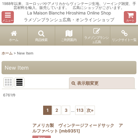
1988年以来、ヨーロッパやアメリカからヴィンテージ生地、ソーイング雑貨、手
芸材料を輸入、販売しています。 広島にショップがございます。
La Maison Blanche Hiroshima Online Shop
ラメゾンブランシュ広島・オンラインショップ
メニュー
カート
ラメゾンブランシ
ホーム
商品検索
ご利用案内
リンクサイト一覧
ュ広島
ホーム
>
New Item
New Item
表示順変更
閉じる
6761
件
表示数
:
1
2
3
...
113
次
»
並び順
:
アメリカ製 ヴィンテージフィードサック ア
ルファベット
[
mb9351
]
絞り込む