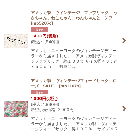
アメリカ製 ヴィンテージ ファブリック う
さちゃん、ねこちゃん、わんちゃんとニンフ
[
mb5207c
]
1,400
円
(税別)
(
税込
:
1,540
円
)
アメリカ・ニューヨークのヴィンテージディー
ラーから届きました。 アメリカ製ヴィンテー
ジファブリック 綿１００％ サイズ幅４３ｃｍ
ｘ５０ｃｍ 数量２…
アメリカ製 ヴィンテージフィードサック ロ
ーズ SALE！
[
mb1267b
]
1,800
円
(税別)
(
税込
:
1,980
円
)
希望小売価格
:
2,000
円
アメリカ・ニューヨークのヴィンテージディー
ラーから届きました。 アメリカ製 ヴィンテ
ージフィードサック 綿１００％ サイズ４５