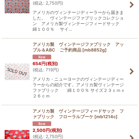
(
税込
:
2,750
円
)
アメリカのヴィンテージディーラーから届きま
した。 ヴィンテージファブリックコレクショ
ン アメリカ製ヴィンテージフィードサック
綿１００％ サイ…
アメリカ製 ヴィンテージファブリック アッ
プル＆ABC ご予約商品
[
mb8852g
]
654
円
(税別)
(
税込
:
719
円
)
アメリカ・ニューヨークのヴィンテージディー
ラーからの紹介です。アメリカ製ヴィンテージ
ファブリック 綿１００％ サイズ２３ｃｍｘ
２６ｃｍ
アメリカ製 ヴィンテージフィードサック フ
ァブリック フローラルブーケ
[
mb1214c
]
2,500
円
(税別)
(
税込
:
2,750
円
)