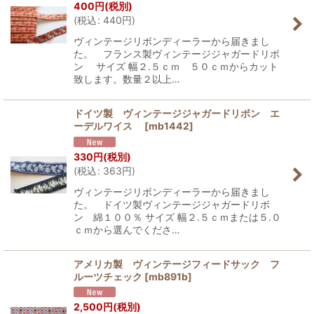
400
円
(税別)
(
税込
:
440
円
)
ヴィンテージリボンディーラーから届きまし
た。 フランス製ヴィンテージジャガードリボ
ン サイズ 幅２.５ｃｍ ５０ｃｍからカット
致します。数量２以上…
ドイツ製 ヴィンテージジャガードリボン エ
ーデルワイス
[
mb1442
]
330
円
(税別)
(
税込
:
363
円
)
ヴィンテージリボンディーラーから届きまし
た。 ドイツ製ヴィンテージジャガードリボ
ン 綿１００％ サイズ 幅２.５ｃｍまたは５.０
ｃｍから選んでくださ…
アメリカ製 ヴィンテージフィードサック フ
ルーツチェック
[
mb891b
]
2,500
円
(税別)