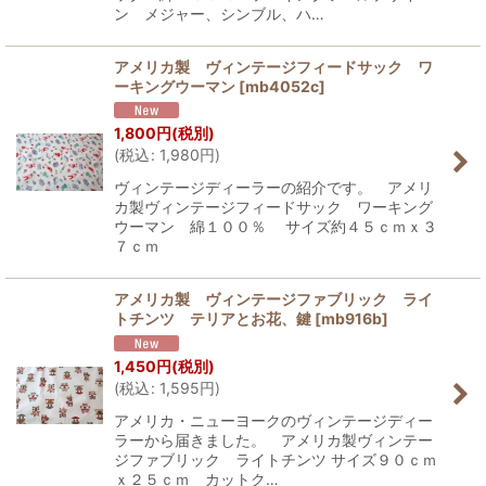
ン メジャー、シンブル、ハ…
アメリカ製 ヴィンテージフィードサック ワ
ーキングウーマン
[
mb4052c
]
1,800
円
(税別)
(
税込
:
1,980
円
)
ヴィンテージディーラーの紹介です。 アメリ
カ製ヴィンテージフィードサック ワーキング
ウーマン 綿１００％ サイズ約４５ｃｍｘ３
７ｃｍ
アメリカ製 ヴィンテージファブリック ライ
トチンツ テリアとお花、鍵
[
mb916b
]
1,450
円
(税別)
(
税込
:
1,595
円
)
アメリカ・ニューヨークのヴィンテージディー
ラーから届きました。 アメリカ製ヴィンテー
ジファブリック ライトチンツ サイズ９０ｃｍ
ｘ２５ｃｍ カットク…