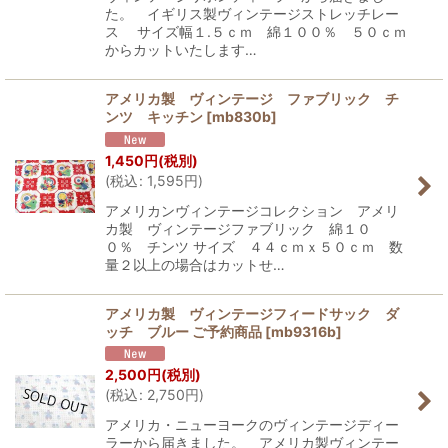
た。 イギリス製ヴィンテージストレッチレー
ス サイズ幅１.５ｃｍ 綿１００％ ５０ｃｍ
からカットいたします…
アメリカ製 ヴィンテージ ファブリック チ
ンツ キッチン
[
mb830b
]
1,450
円
(税別)
(
税込
:
1,595
円
)
アメリカンヴィンテージコレクション アメリ
カ製 ヴィンテージファブリック 綿１０
０％ チンツ サイズ ４４ｃｍｘ５０ｃｍ 数
量２以上の場合はカットせ…
アメリカ製 ヴィンテージフィードサック ダ
ッチ ブルー ご予約商品
[
mb9316b
]
2,500
円
(税別)
(
税込
:
2,750
円
)
アメリカ・ニューヨークのヴィンテージディー
ラーから届きました。 アメリカ製ヴィンテー