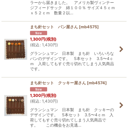
ラーから届きました。 アメリカ製ヴィンテー
ジフィードサック 綿１００％ サイズ４５ｃｍ
ｘ５２ｃｍ 数量２以…
まち針セット パン屋さん
[
mb4575
]
1,300
円
(税別)
(
税込
:
1,430
円
)
グランシュマン 日本製 まち針 いろいろな
パンのデザインです。 5本セット 3.5〜4ｃ
ｍ 入荷してもすぐ売り切れてしまう人気商品
です。
まち針セット クッキー屋さん
[
mb4574
]
1,300
円
(税別)
(
税込
:
1,430
円
)
グランシュマン 日本製 まち針 クッキーの
デザインです。 5本セット 3.5〜4ｃｍ 入
荷してもすぐ売り切れてしまう人気商品で
す。 この機会をお見逃…