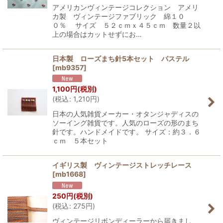
アメリカンヴィンテージコレクション アメリ
カ製 ヴィンテージファブリック 綿１０
０％ サイズ ５２ｃｍｘ４５ｃｍ 数量２以
上の場合はカットせずにお…
日本製 ローズまち針5本セット パステル
[
mb9357
]
1,100
円
(税別)
(
税込
:
1,210
円
)
日本の人気雑貨メーカー・オタンジャディスの
ソーイング雑貨です。人気のローズの形のまち
針です。ハンドメイドです。 サイズ：約３．６
ｃｍ ５本セット
イギリス製 ヴィンテージストレッチレース
[
mb1668
]
250
円
(税別)
(
税込
:
275
円
)
ヴィンテージリボンディーラーから届きまし