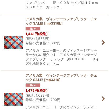
ファブリック 綿１００％ サイズ幅４７ｃｍ
ｘ３０ｃｍ カットク…
アメリカ製 ヴィンテージファブリック チェ
ック SALE!
[
mb3316b
]
1,441
円
(税別)
(
税込
:
1,585
円
)
希望小売価格
:
1,632
円
アメリカ・ニューヨークのヴィンテージディー
ラーからの紹介です。アメリカ製ヴィンテージ
ファブリック チェック 綿１００％ サイ
ズ生地幅９０ｃｍｘ…
アメリカ製 ヴィンテージファブリック チェ
ック SALE!
[
mb3316
]
1,475
円
(税別)
(
税込
:
1,623
円
)
希望小売価格
:
1,700
円
アメリカ・ニューヨークのヴィンテージディー