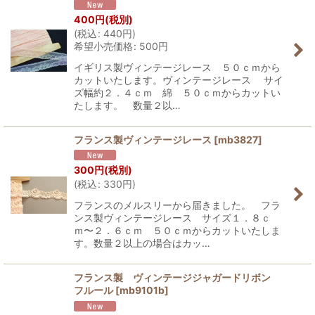
400
円
(税別)
(
税込
:
440
円
)
希望小売価格
:
500
円
イギリス製ヴィンテージレース ５０ｃｍから
カットいたします。ヴィンテージレース サイ
ズ幅約２．４ｃｍ 綿 ５０ｃｍからカットい
たします。 数量２以…
フランス製ヴィンテージレース
[
mb3827
]
300
円
(税別)
(
税込
:
330
円
)
フランスのメルスリーから届きました。 フラ
ンス製ヴィンテージレース サイズ１．８ｃ
ｍ〜２．６ｃｍ ５０ｃｍからカットいたしま
す。数量２以上の場合はカッ…
フランス製 ヴィンテージジャガードリボン
フルール
[
mb9101b
]