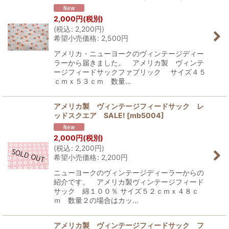
2,000
円
(税別)
(
税込
:
2,200
円
)
希望小売価格
:
2,500
円
アメリカ・ニューヨークのヴィンテージディー
ラーから届きました。 アメリカ製 ヴィンテ
ージフィードサックファブリック サイズ４５
ｃｍｘ５３ｃｍ 数量…
アメリカ製 ヴィンテージフィードサック レ
ッドスクエア SALE!
[
mb5004
]
2,000
円
(税別)
(
税込
:
2,200
円
)
希望小売価格
:
2,200
円
ニューヨークのヴィンテージディーラーからの
紹介です。 アメリカ製ヴィンテージフィード
サック 綿１００％ サイズ５２ｃｍｘ４８ｃ
ｍ 数量２の場合はカッ…
アメリカ製 ヴィンテージフィードサック フ