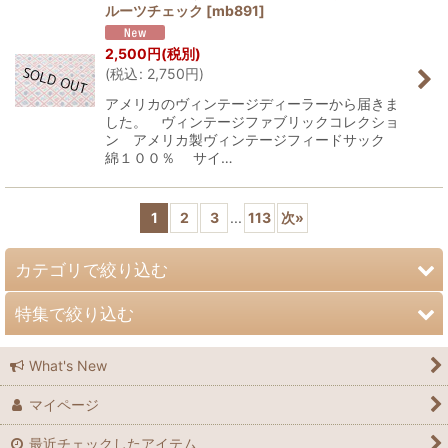
ルーツチェック
[
mb891
]
2,500
円
(税別)
(
税込
:
2,750
円
)
アメリカのヴィンテージディーラーから届きま
した。 ヴィンテージファブリックコレクショ
ン アメリカ製ヴィンテージフィードサック
綿１００％ サイ…
1
2
3
...
113
次
»
カテゴリで絞り込む
特集で絞り込む
ヨーロピアンヴィンテージ
What's New
アメリカンヴィンテージ
ヴィンテージ
マイページ
ヴィンテージブレード、トリム
ラメゾンブランシュ広島
最近チェックしたアイテム