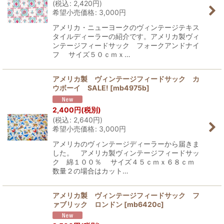
(
税込
:
2,420
円
)
希望小売価格
:
3,000
円
アメリカ・ニューヨークのヴィンテージテキス
タイルディーラーの紹介です。アメリカ製ヴィ
ンテージフィードサック フォークアンドナイ
フ サイズ５０ｃｍｘ…
アメリカ製 ヴィンテージフィードサック カ
ウボーイ SALE!
[
mb4975b
]
2,400
円
(税別)
(
税込
:
2,640
円
)
希望小売価格
:
3,000
円
アメリカのヴィンテージディーラーから届きま
した。 アメリカ製ヴィンテージフィードサッ
ク 綿１００％ サイズ４５ｃｍｘ６８ｃｍ
数量２の場合はカット…
アメリカ製 ヴィンテージフィードサック フ
ァブリック ロンドン
[
mb6420c
]