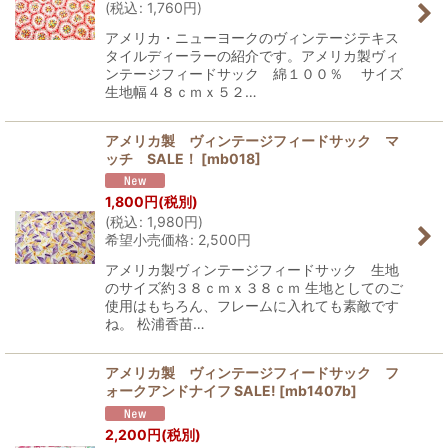
(
税込
:
1,760
円
)
アメリカ・ニューヨークのヴィンテージテキス
タイルディーラーの紹介です。アメリカ製ヴィ
ンテージフィードサック 綿１００％ サイズ
生地幅４８ｃｍｘ５２…
アメリカ製 ヴィンテージフィードサック マ
ッチ SALE！
[
mb018
]
1,800
円
(税別)
(
税込
:
1,980
円
)
希望小売価格
:
2,500
円
アメリカ製ヴィンテージフィードサック 生地
のサイズ約３８ｃｍｘ３８ｃｍ 生地としてのご
使用はもちろん、フレームに入れても素敵です
ね。 松浦香苗…
アメリカ製 ヴィンテージフィードサック フ
ォークアンドナイフ SALE!
[
mb1407b
]
2,200
円
(税別)