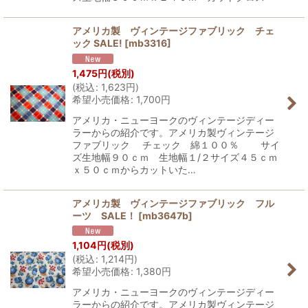
アメリカ製 ヴィンテージファブリック チェ
ック SALE!
[
mb3316
]
1,475
円
(税別)
(
税込
:
1,623
円
)
希望小売価格
:
1,700
円
アメリカ・ニューヨークのヴィンテージディー
ラーからの紹介です。アメリカ製ヴィンテージ
ファブリック チェック 綿１００％ サイ
ズ生地幅９０ｃｍ 生地幅１/２サイズ４５ｃｍ
ｘ５０ｃｍからカットいた…
アメリカ製 ヴィンテージファブリック フル
ーツ SALE！
[
mb3647b
]
1,104
円
(税別)
(
税込
:
1,214
円
)
希望小売価格
:
1,380
円
アメリカ・ニューヨークのヴィンテージディー
ラーからの紹介です。アメリカ製ヴィンテージ