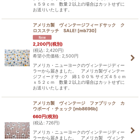
ｘ５９ｃｍ 数量２以上の場合はカットせずに
お送りいたします。
アメリカ製 ヴィンテージフィードサック ク
ロスステッチ SALE!
[
mb730
]
2,200
円
(税別)
(
税込
:
2,420
円
)
希望小売価格
:
2,500
円
アメリカ・ニューヨークのヴィンテージディー
ラーから届きました。 アメリカ製ヴィンテー
ジフィードサック 綿１００％ サイズ４５ｃｍ
ｘ５２ｃｍ 数量２以上の場合はカットせずに
お送りいたします。
アメリカ製 ヴィンテージ ファブリック カ
ウボーイ・チェック
[
mb8696b
]
660
円
(税別)
(
税込
:
726
円
)
アメリカ・ニューヨークのヴィンテージディー
ラーから届きました。 アメリカ製 ヴィンテ