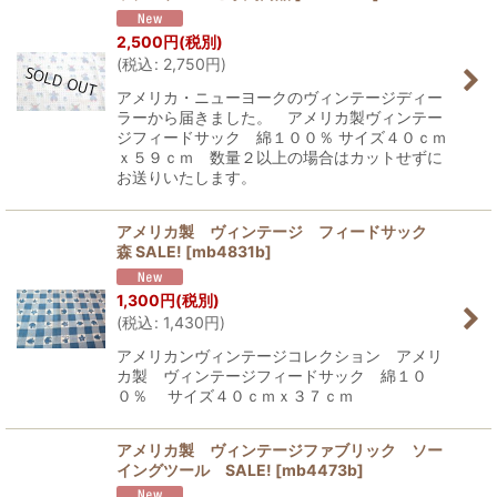
2,500
円
(税別)
(
税込
:
2,750
円
)
アメリカ・ニューヨークのヴィンテージディー
ラーから届きました。 アメリカ製ヴィンテー
ジフィードサック 綿１００％ サイズ４０ｃｍ
ｘ５９ｃｍ 数量２以上の場合はカットせずに
お送りいたします。
アメリカ製 ヴィンテージ フィードサック
森 SALE!
[
mb4831b
]
1,300
円
(税別)
(
税込
:
1,430
円
)
アメリカンヴィンテージコレクション アメリ
カ製 ヴィンテージフィードサック 綿１０
０％ サイズ４０ｃｍｘ３７ｃｍ
アメリカ製 ヴィンテージファブリック ソー
イングツール SALE!
[
mb4473b
]