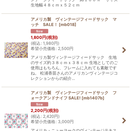
生地幅４８ｃｍｘ５２ｃｍ
アメリカ製 ヴィンテージフィードサック マ
ッチ SALE！
[
mb018
]
1,800
円
(税別)
(
税込
:
1,980
円
)
希望小売価格
:
2,500
円
アメリカ製ヴィンテージフィードサック 生地
のサイズ約３８ｃｍｘ３８ｃｍ 生地としてのご
使用はもちろん、フレームに入れても素敵です
ね。 松浦香苗さんのアメリカンヴィンテージコ
レクションからの紹介…
アメリカ製 ヴィンテージフィードサック フ
ォークアンドナイフ SALE!
[
mb1407b
]
2,200
円
(税別)
(
税込
:
2,420
円
)
希望小売価格
:
3,000
円
アメリカ・ニューヨークのヴィンテージテキス