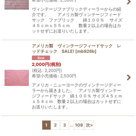
ヴィンテージファブリックディーラーからの紹
介です。 アメリカ製ヴィンテージフィード
サック ファブリック 綿１００％ サイズ
４５ｃｍｘ５５ｃｍ 数量２以上の場合はカ
ットせずにお送りいたします。
アメリカ製 ヴィンテージフィードサック レ
ッドチェック SALE!
[
mb926b
]
2,000
円
(税別)
(
税込
:
2,200
円
)
希望小売価格
:
2,500
円
アメリカ・ニューヨークのヴィンテージディー
ラーから届きました。 アメリカ製ヴィンテー
ジフィードサック 綿１００％ サイズ４５ｃｍ
ｘ５４ｃｍ 数量２以上の場合はカットせずに
お送りいたします。
1
2
3
...
108
次
»