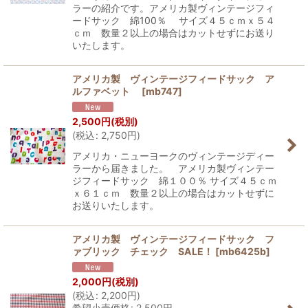
ラーの紹介です。アメリカ製ヴィンテージフィ
ードサック 綿100％ サイズ４５ｃｍｘ５４
ｃｍ 数量２以上の場合はカットせずにお送り
いたします。
アメリカ製 ヴィンテージフィードサック ア
ルファベット
[
mb747
]
2,500
円
(税別)
(
税込
:
2,750
円
)
アメリカ・ニューヨークのヴィンテージディー
ラーから届きました。 アメリカ製ヴィンテー
ジフィードサック 綿１００％ サイズ４５ｃｍ
ｘ６１ｃｍ 数量２以上の場合はカットせずに
お送りいたします。
アメリカ製 ヴィンテージフィードサック フ
ァブリック チェック SALE！
[
mb6425b
]
2,000
円
(税別)
(
税込
:
2,200
円
)
希望小売価格
:
2,500
円