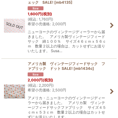
ェック SALE!
[
mb4135
]
1,600
円
(税別)
(
税込
:
1,760
円
)
希望小売価格
:
2,000
円
ニューヨークのヴィンテージディーラーから届
きました。 アメリカ製ヴィンテージフィード
サック 綿１００％ サイズ４６ｃｍｘ５６ｃ
ｍ 数量２以上の場合は、カットせずにお送り
いたします。 Susa…
アメリカ製 ヴィンテージフィードサック フ
ァブリック ドット SALE!
[
mb1434c
]
2,000
円
(税別)
(
税込
:
2,200
円
)
希望小売価格
:
2,500
円
アメリカ・ニューヨークのヴィンテージディー
ラーから届きました。 アメリカ製 ヴィンテ
ージフィードサックファブリック サイズ４５
ｃｍｘ５３ｃｍ 数量２以上の場合はカットせ
ずにお送りいたします。