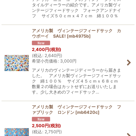
タイルディーラーの紹介です。アメリカ製ヴィ
ンテージフィードサック フォークアンドナイ
フ サイズ５０ｃｍｘ４７ｃｍ 綿１００％
アメリカ製 ヴィンテージフィードサック カ
ウボーイ SALE!
[
mb4975b
]
2,400
円
(税別)
(
税込
:
2,640
円
)
希望小売価格
:
3,000
円
アメリカのヴィンテージディーラーから届きま
した。 アメリカ製ヴィンテージフィードサッ
ク 綿１００％ サイズ４５ｃｍｘ６８ｃｍ
数量２の場合はカットせずにお送りいたしま
す。少し大きめのフィードサック…
アメリカ製 ヴィンテージフィードサック フ
ァブリック ロンドン
[
mb6420c
]
2,500
円
(税別)
(
税込
:
2,750
円
)