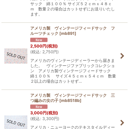
サック 綿１００％ サイズ５２ｃｍｘ４８ｃ
ｍ 数量２の場合はカットせずにお送りいたし
ます。
アメリカ製 ヴィンテージフィードサック フ
ルーツチェック
[
mb891
]
2,500
円
(税別)
(
税込
:
2,750
円
)
アメリカのヴィンテージディーラーから届きま
した。 ヴィンテージファブリックコレクショ
ン アメリカ製ヴィンテージフィードサック
綿１００％ サイズ４５ｃｍｘ５４ｃｍ 数量
２以上の場合はカットせず…
アメリカ製 ヴィンテージフィードサック 三
つ編みの女の子
[
mb8518b
]
3,000
円
(税別)
(
税込
:
3,300
円
)
アメリカ・ニューヨークのテキスタイルディー