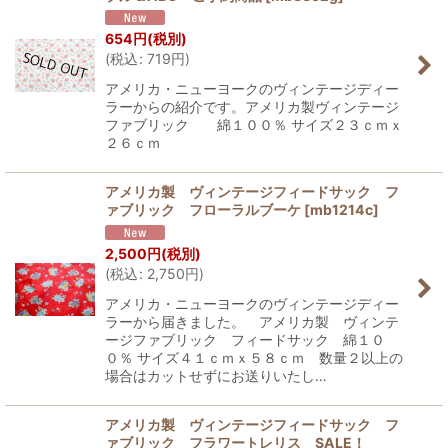
654
円
(税別)
(
税込
:
719
円
)
アメリカ・ニューヨークのヴィンテージディー
ラーからの紹介です。アメリカ製ヴィンテージ
ファブリック 綿１００％ サイズ２３ｃｍｘ
２６ｃｍ
アメリカ製 ヴィンテージフィードサック フ
ァブリック フローラルブーケ
[
mb1214c
]
2,500
円
(税別)
(
税込
:
2,750
円
)
アメリカ・ニューヨークのヴィンテージディー
ラーから届きました。 アメリカ製 ヴィンテ
ージファブリック フィードサック 綿１０
０％ サイズ４１ｃｍｘ５８ｃｍ 数量２以上の
場合はカットせずにお送りいたし…
アメリカ製 ヴィンテージフィードサック フ
ァブリック フラワートレリス SALE！