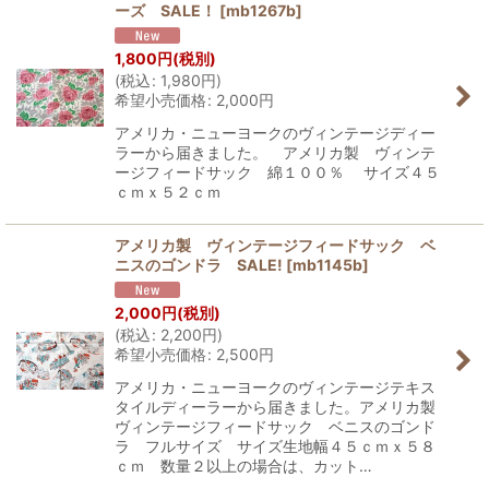
ーズ SALE！
[
mb1267b
]
1,800
円
(税別)
(
税込
:
1,980
円
)
希望小売価格
:
2,000
円
アメリカ・ニューヨークのヴィンテージディー
ラーから届きました。 アメリカ製 ヴィンテ
ージフィードサック 綿１００％ サイズ４５
ｃｍｘ５２ｃｍ
アメリカ製 ヴィンテージフィードサック ベ
ニスのゴンドラ SALE!
[
mb1145b
]
2,000
円
(税別)
(
税込
:
2,200
円
)
希望小売価格
:
2,500
円
アメリカ・ニューヨークのヴィンテージテキス
タイルディーラーから届きました。アメリカ製
ヴィンテージフィードサック ベニスのゴンド
ラ フルサイズ サイズ生地幅４５ｃｍｘ５８
ｃｍ 数量２以上の場合は、カット…