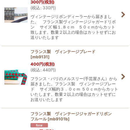
300
円
(税別)
(
税込
:
330
円
)
ヴィンテージリボンディーラーから届きまし
た。 フランス製ヴィンテージジャガードリボ
ン サイズ 幅１.８ｃｍ ５０ｃｍからカット
致します。数量２以上の場合はカットせずにお
送りいたします
フランス製 ヴィンテージブレード
[
mb9131
]
400
円
(税別)
(
税込
:
440
円
)
フランス・パリのメルスリー(手芸屋さん）から
届きました。フランス製 ヴィンテージブレー
ド サイズ幅約３．０ｃｍ ５０ｃｍからカット
いたします。数量２以上の場合はカットせずに
お送りいたします
フランス製 ヴィンテージジャガードリボン
フルール
[
mb9101b
]