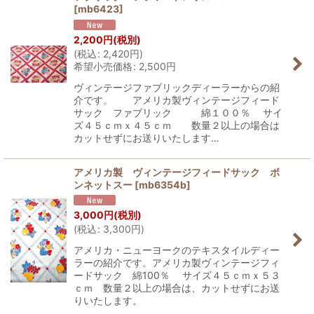
[
mb6423
]
2,200
円
(税別)
(
税込
:
2,420
円
)
希望小売価格
:
2,500
円
ヴィンテージファブリックディーラーからの紹
介です。 アメリカ製ヴィンテージフィード
サック ファブリック 綿１００％ サイ
ズ４５ｃｍｘ４５ｃｍ 数量２以上の場合は
カットせずにお送りいたします…
アメリカ製 ヴィンテージフィードサック ボ
ンネットスー
[
mb6354b
]
3,000
円
(税別)
(
税込
:
3,300
円
)
アメリカ・ニューヨークのテキスタイルディー
ラーの紹介です。アメリカ製ヴィンテージフィ
ードサック 綿100％ サイズ４５ｃｍｘ５３
ｃｍ 数量２以上の場合は、カットせずにお送
りいたします。