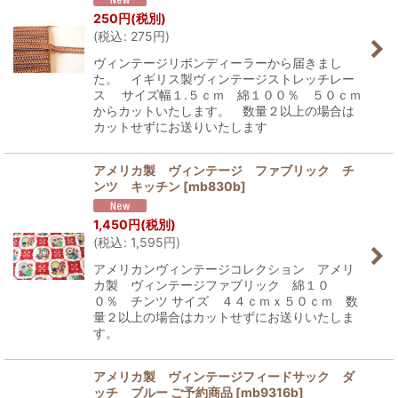
250
円
(税別)
(
税込
:
275
円
)
ヴィンテージリボンディーラーから届きまし
た。 イギリス製ヴィンテージストレッチレー
ス サイズ幅１.５ｃｍ 綿１００％ ５０ｃｍ
からカットいたします。 数量２以上の場合は
カットせずにお送りいたします
アメリカ製 ヴィンテージ ファブリック チ
ンツ キッチン
[
mb830b
]
1,450
円
(税別)
(
税込
:
1,595
円
)
アメリカンヴィンテージコレクション アメリ
カ製 ヴィンテージファブリック 綿１０
０％ チンツ サイズ ４４ｃｍｘ５０ｃｍ 数
量２以上の場合はカットせずにお送りいたしま
す。
アメリカ製 ヴィンテージフィードサック ダ
ッチ ブルー ご予約商品
[
mb9316b
]