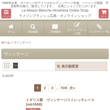
1988年以来、ヨーロッパやアメリカからヴィンテージ生地、ソーイング雑貨、手
芸材料を輸入、販売しています。 広島にショップがございます。
La Maison Blanche Hiroshima Online Shop
ラメゾンブランシュ広島・オンラインショップ
メニュー
カート
ラメゾンブランシ
ホーム
商品検索
ご利用案内
リンクサイト一覧
ュ広島
ホーム
>
ヴィンテージ
ヴィンテージ
表示順変更
閉じる
6,462
件
表示数
:
1
2
3
...
108
次
»
並び順
:
イギリス製 ヴィンテージストレッチレース
[
mb1668
]
絞り込む