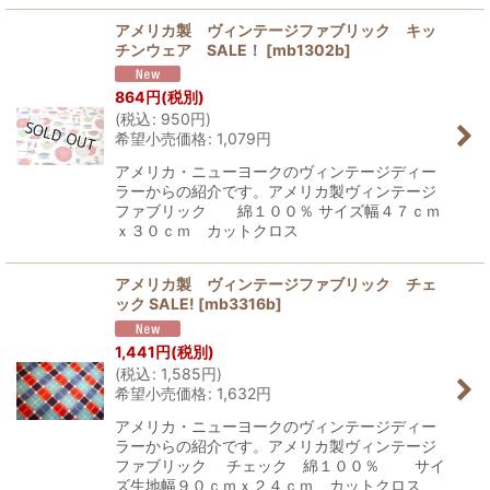
アメリカ製 ヴィンテージファブリック キッ
チンウェア SALE！
[
mb1302b
]
864
円
(税別)
(
税込
:
950
円
)
希望小売価格
:
1,079
円
アメリカ・ニューヨークのヴィンテージディー
ラーからの紹介です。アメリカ製ヴィンテージ
ファブリック 綿１００％ サイズ幅４７ｃｍ
ｘ３０ｃｍ カットクロス
アメリカ製 ヴィンテージファブリック チェ
ック SALE!
[
mb3316b
]
1,441
円
(税別)
(
税込
:
1,585
円
)
希望小売価格
:
1,632
円
アメリカ・ニューヨークのヴィンテージディー
ラーからの紹介です。アメリカ製ヴィンテージ
ファブリック チェック 綿１００％ サイ
ズ生地幅９０ｃｍｘ２４ｃｍ カットクロス