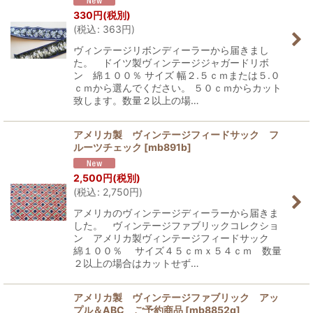
330
円
(税別)
(
税込
:
363
円
)
ヴィンテージリボンディーラーから届きまし
た。 ドイツ製ヴィンテージジャガードリボ
ン 綿１００％ サイズ 幅２.５ｃｍまたは５.０
ｃｍから選んでください。 ５０ｃｍからカット
致します。数量２以上の場…
アメリカ製 ヴィンテージフィードサック フ
ルーツチェック
[
mb891b
]
2,500
円
(税別)
(
税込
:
2,750
円
)
アメリカのヴィンテージディーラーから届きま
した。 ヴィンテージファブリックコレクショ
ン アメリカ製ヴィンテージフィードサック
綿１００％ サイズ４５ｃｍｘ５４ｃｍ 数量
２以上の場合はカットせず…
アメリカ製 ヴィンテージファブリック アッ
プル＆ABC ご予約商品
[
mb8852g
]