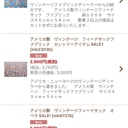
ヴィンテージファブリックディーラーからの紹
介です。 アメリカ製ヴィンテージフィード
サック ファブリック 綿１００％ サイ
ズ４５ｃｍｘ５８ｃｍ 数量２以上の場合は
カットせずにお送りいたします…
アメリカ製 ヴィンテージ フィードサックフ
ァブリック カントリーアイテム SALE1
[
mb2303b
]
2,500
円
(税別)
(
税込
:
2,750
円
)
希望小売価格
:
3,000
円
アメリカ・ニューヨークのヴィンテージディー
ラーから届きました。 アメリカ製 ヴィンテ
ージ フィードサックファブリック サイズ４
５ｃｍｘ５４ｃｍ
アメリカ製 ヴィンテージフィードサック オ
ペラ SALE!
[
mb8727b
]