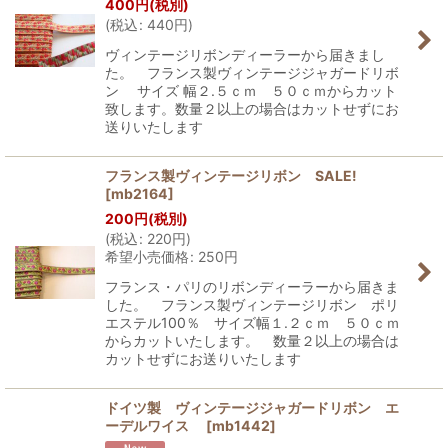
400
円
(税別)
(
税込
:
440
円
)
ヴィンテージリボンディーラーから届きまし
た。 フランス製ヴィンテージジャガードリボ
ン サイズ 幅２.５ｃｍ ５０ｃｍからカット
致します。数量２以上の場合はカットせずにお
送りいたします
フランス製ヴィンテージリボン SALE!
[
mb2164
]
200
円
(税別)
(
税込
:
220
円
)
希望小売価格
:
250
円
フランス・パリのリボンディーラーから届きま
した。 フランス製ヴィンテージリボン ポリ
エステル100％ サイズ幅１.２ｃｍ ５０ｃｍ
からカットいたします。 数量２以上の場合は
カットせずにお送りいたします
ドイツ製 ヴィンテージジャガードリボン エ
ーデルワイス
[
mb1442
]