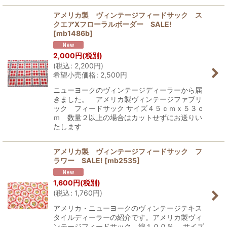
アメリカ製 ヴィンテージフィードサック ス
クエアXフローラルボーダー SALE!
[
mb1486b
]
2,000
円
(税別)
(
税込
:
2,200
円
)
希望小売価格
:
2,500
円
ニューヨークのヴィンテージディーラーから届
きました。 アメリカ製ヴィンテージファブリ
ック フィードサック サイズ４５ｃｍｘ５３ｃ
ｍ 数量２以上の場合はカットせずにお送りい
たします
アメリカ製 ヴィンテージフィードサック フ
ラワー SALE!
[
mb2535
]
1,600
円
(税別)
(
税込
:
1,760
円
)
アメリカ・ニューヨークのヴィンテージテキス
タイルディーラーの紹介です。アメリカ製ヴィ
ンテージフィードサック 綿１００％ サイズ