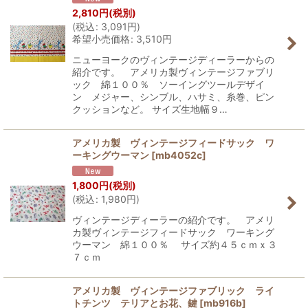
2,810
円
(税別)
(
税込
:
3,091
円
)
希望小売価格
:
3,510
円
ニューヨークのヴィンテージディーラーからの
紹介です。 アメリカ製ヴィンテージファブリ
ック 綿１００％ ソーイングツールデザイ
ン メジャー、シンブル、ハサミ、糸巻、ピン
クッションなど。 サイズ生地幅９…
アメリカ製 ヴィンテージフィードサック ワ
ーキングウーマン
[
mb4052c
]
1,800
円
(税別)
(
税込
:
1,980
円
)
ヴィンテージディーラーの紹介です。 アメリ
カ製ヴィンテージフィードサック ワーキング
ウーマン 綿１００％ サイズ約４５ｃｍｘ３
７ｃｍ
アメリカ製 ヴィンテージファブリック ライ
トチンツ テリアとお花、鍵
[
mb916b
]