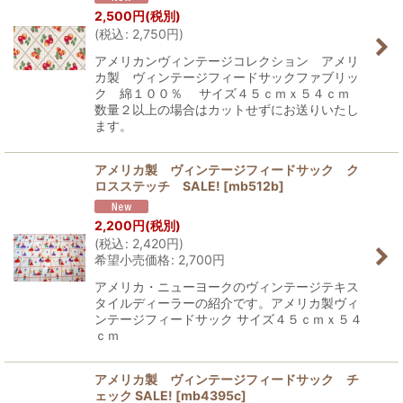
2,500
円
(税別)
(
税込
:
2,750
円
)
アメリカンヴィンテージコレクション アメリ
カ製 ヴィンテージフィードサックファブリッ
ク 綿１００％ サイズ４５ｃｍｘ５４ｃｍ
数量２以上の場合はカットせずにお送りいたし
ます。
アメリカ製 ヴィンテージフィードサック ク
ロスステッチ SALE!
[
mb512b
]
2,200
円
(税別)
(
税込
:
2,420
円
)
希望小売価格
:
2,700
円
アメリカ・ニューヨークのヴィンテージテキス
タイルディーラーの紹介です。アメリカ製ヴィ
ンテージフィードサック サイズ４５ｃｍｘ５４
ｃｍ
アメリカ製 ヴィンテージフィードサック チ
ェック SALE!
[
mb4395c
]