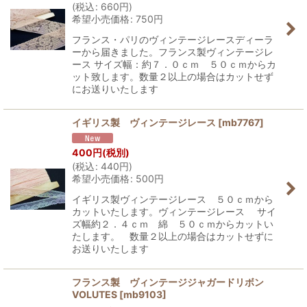
(
税込
:
660
円
)
希望小売価格
:
750
円
フランス・パリのヴィンテージレースディーラ
ーから届きました。フランス製ヴィンテージレ
ース サイズ幅：約７．０ｃｍ ５０ｃｍからカ
ット致します。数量２以上の場合はカットせず
にお送りいたします
イギリス製 ヴィンテージレース
[
mb7767
]
400
円
(税別)
(
税込
:
440
円
)
希望小売価格
:
500
円
イギリス製ヴィンテージレース ５０ｃｍから
カットいたします。ヴィンテージレース サイ
ズ幅約２．４ｃｍ 綿 ５０ｃｍからカットい
たします。 数量２以上の場合はカットせずに
お送りいたします
フランス製 ヴィンテージジャガードリボン
VOLUTES
[
mb9103
]