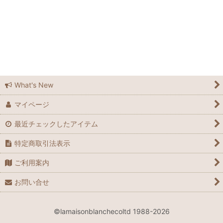
ラメゾンブランシュ広島
ラメゾンブランシュ広島店
Feedsack
Elizabeth Bradley
What's New
マイページ
Grandma Moses
最近チェックしたアイテム
Laura Ashley
特定商取引法表示
Waverly
ご利用案内
Le Grand Chemin
お問い合せ
many
©lamaisonblanchecoltd 1988-2026
Spode