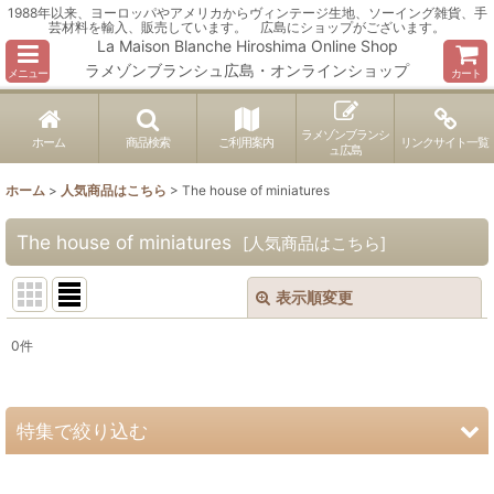
1988年以来、ヨーロッパやアメリカからヴィンテージ生地、ソーイング雑貨、手
芸材料を輸入、販売しています。 広島にショップがございます。
La Maison Blanche Hiroshima Online Shop
ラメゾンブランシュ広島・オンラインショップ
メニュー
カート
ラメゾンブランシ
ホーム
商品検索
ご利用案内
リンクサイト一覧
ュ広島
ホーム
>
人気商品はこちら
>
The house of miniatures
The house of miniatures
[
人気商品はこちら
]
表示順変更
閉じる
0
件
表示数
:
並び順
:
特集で絞り込む
絞り込む
ヴィンテージ