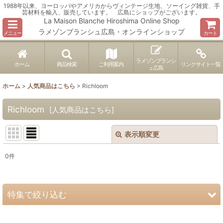
1988年以来、ヨーロッパやアメリカからヴィンテージ生地、ソーイング雑貨、手
芸材料を輸入、販売しています。 広島にショップがございます。
La Maison Blanche Hiroshima Online Shop
ラメゾンブランシュ広島・オンラインショップ
メニュー
カート
ラメゾンブランシ
ホーム
商品検索
ご利用案内
リンクサイト一覧
ュ広島
ホーム
>
人気商品はこちら
>
Richloom
Richloom
[
人気商品はこちら
]
表示順変更
閉じる
0
件
表示数
:
並び順
:
特集で絞り込む
絞り込む
ヴィンテージ