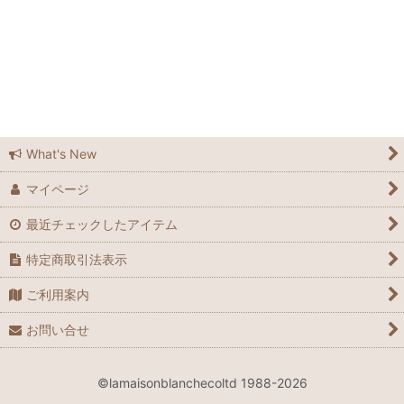
ラメゾンブランシュ広島
ラメゾンブランシュ広島店
Feedsack
Elizabeth Bradley
What's New
マイページ
Grandma Moses
最近チェックしたアイテム
Laura Ashley
特定商取引法表示
Waverly
ご利用案内
Le Grand Chemin
お問い合せ
many
©lamaisonblanchecoltd 1988-2026
Spode