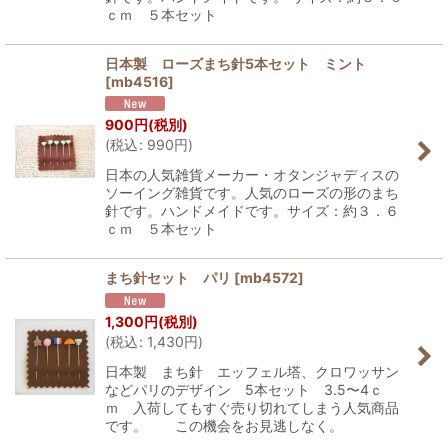
ｃｍ ５本セット
日本製 ローズまち針5本セット ミント
[
mb4516
]
900
円
(税別)
(
税込
:
990
円
)
日本の人気雑貨メーカー・オタンジャディスの
ソーイング雑貨です。人気のローズの形のまち
針です。ハンドメイドです。サイズ：約３．６
ｃｍ ５本セット
まち針セット パリ
[
mb4572
]
1,300
円
(税別)
(
税込
:
1,430
円
)
日本製 まち針 エッフェル塔、クロワッサン
などパリのデザイン 5本セット 3.5〜4ｃ
ｍ 入荷してもすぐ売り切れてしまう人気商品
です。 この機会をお見逃しなく。