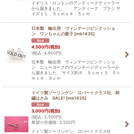
イギリス・ロンドンのアンティークディーラー
から届きました。 アンティーク ブラシ サ
イズ１１．５ｃｍｘ４．５ｃｍ
日本製 輸出用 ヴィンテージピンクッショ
ン ワンちゃんの親子
[
mb1435
]
4,500
円
(税別)
(
税込
:
4,950
円
)
日本製 輸出用 ヴィンテージピンクッショ
ン ニューヨークのヴィンテージディーラーか
ら届きました。 サイズ約６．５ｃｍｘ３．０ｃ
ｍｘ４．９ｃｍ
ドイツ製ゾーリンゲン ロバートクラス社 刺
繍はさみ SALE!
[
mb1425
]
3,000
円
(税別)
(
税込
:
3,300
円
)
希望小売価格
:
3,500
円
ドイツ製ゾーリンゲン ロバートクラス社