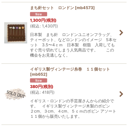
まち針セット ロンドン
[
mb4573
]
1,300
円
(税別)
(
税込
:
1,430
円
)
日本製 まち針 ロンドンユニオンフラッグ、
ティーポット、などロンドンのイメージ 5本セ
ット 3.5〜4ｃｍ 日本製 樹脂 入荷しても
すぐ売り切れてしまう人気商品です。 この
機会をお見逃しなく。
イギリス製ヴィンテージ糸巻 １１個セット
[
mb652
]
380
円
(税別)
(
税込
:
418
円
)
イギリス・ロンドンの手芸屋さんからの紹介で
す。 イギリス製ヴィンテージ木製のボビン
２cm、３cm、４cm、５ｃｍのボビン アソート
１１個から販売いたします。