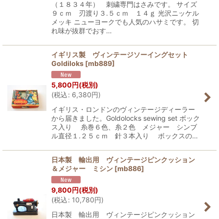
（１８３４年） 刺繍専門はさみです。 サイズ
９ｃｍ 刃渡り３.５ｃｍ １４ｇ 光沢ニッケル
メッキ ニューヨークでも人気のハサミです。 切
れ味が抜群でおす…
イギリス製 ヴィンテージソーイングセット
Goldiloks
[
mb889
]
5,800
円
(税別)
(
税込
:
6,380
円
)
イギリス・ロンドンのヴィンテージディーラー
から届きました。Goldolocks sewing set ボック
ス入り 糸巻６色、糸２色 メジャー シンブ
ル直径１.２５ｃｍ 針３本入り ボックスの…
日本製 輸出用 ヴィンテージピンクッション
＆メジャー ミシン
[
mb886
]
9,800
円
(税別)
(
税込
:
10,780
円
)
日本製 輸出用 ヴィンテージピンクッション