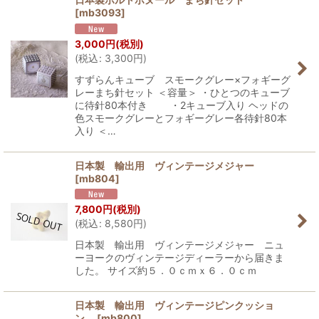
[
mb3093
]
3,000
円
(税別)
(
税込
:
3,300
円
)
すずらんキューブ スモークグレー×フォギーグ
レーまち針セット ＜容量＞ ・ひとつのキューブ
に待針80本付き ・2キューブ入り ヘッドの
色スモークグレーとフォギーグレー各待針80本
入り ＜…
日本製 輸出用 ヴィンテージメジャー
[
mb804
]
7,800
円
(税別)
(
税込
:
8,580
円
)
日本製 輸出用 ヴィンテージメジャー ニュ
ーヨークのヴィンテージディーラーから届きま
した。 サイズ約５．０ｃｍｘ６．０ｃｍ
日本製 輸出用 ヴィンテージピンクッショ
ン
[
mb800
]