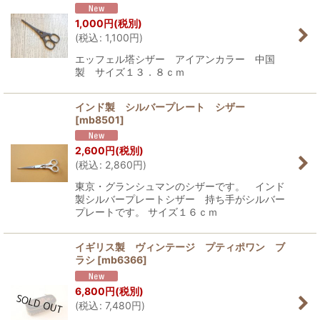
1,000
円
(税別)
(
税込
:
1,100
円
)
エッフェル塔シザー アイアンカラー 中国
製 サイズ１３．８ｃｍ
インド製 シルバープレート シザー
[
mb8501
]
2,600
円
(税別)
(
税込
:
2,860
円
)
東京・グランシュマンのシザーです。 インド
製シルバープレートシザー 持ち手がシルバー
プレートです。 サイズ１６ｃｍ
イギリス製 ヴィンテージ プティポワン ブ
ラシ
[
mb6366
]
6,800
円
(税別)
(
税込
:
7,480
円
)