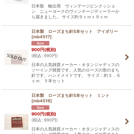
日本製 輸出用 ヴィンテージピンクッショ
ン ニューヨークのヴィンテージディーラーか
ら届きました。 サイズ約９ｃｍｘ９ｃｍ
日本製 ローズまち針5本セット アイボリー
[
mb4517
]
900
円
(税別)
(
税込
:
990
円
)
日本の人気雑貨メーカー・オタンジャディスの
ソーイング雑貨です。人気のローズの形のまち
針です。ハンドメイドです。 サイズ：約３．６
ｃｍ ５本セット
日本製 ローズまち針5本セット ミント
[
mb4516
]
900
円
(税別)
(
税込
:
990
円
)
日本の人気雑貨メーカー・オタンジャディスの