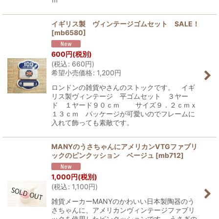
イギリス製 ヴィンテージゴムセット SALE！
[
mb6580
]
600
円
(税別)
(
税込
:
660
円
)
希望小売価格
:
1,200
円
ロンドンの雑貨やさんのストックです。 イギ
リス製ヴィンテージ 平ゴムセット ３ヤー
ド １ヤード９０ｃｍ サイズ９．２ｃｍｘ
１３ｃｍ パッケージが可愛いのでフレームに
入れて飾っても素敵です。
MANYのうさちゃんにアメリカンVTGファブリ
ックのピンクッション ベージュ
[
mb712
]
1,000
円
(税別)
(
税込
:
1,100
円
)
雑貨メーカーMANYのかわいい日本製陶器のう
さちゃんに、アメリカンヴィンテージファブリ
ックを使用したピンクッションです。 うさぎの