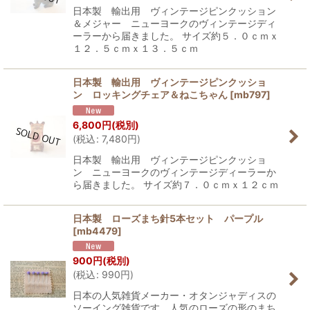
日本製 輸出用 ヴィンテージピンクッション
＆メジャー ニューヨークのヴィンテージディ
ーラーから届きました。 サイズ約５．０ｃｍｘ
１２．５ｃｍｘ１３．５ｃｍ
日本製 輸出用 ヴィンテージピンクッショ
ン ロッキングチェア＆ねこちゃん
[
mb797
]
6,800
円
(税別)
(
税込
:
7,480
円
)
日本製 輸出用 ヴィンテージピンクッショ
ン ニューヨークのヴィンテージディーラーか
ら届きました。 サイズ約７．０ｃｍｘ１２ｃｍ
日本製 ローズまち針5本セット パープル
[
mb4479
]
900
円
(税別)
(
税込
:
990
円
)
日本の人気雑貨メーカー・オタンジャディスの
ソーイング雑貨です。人気のローズの形のまち