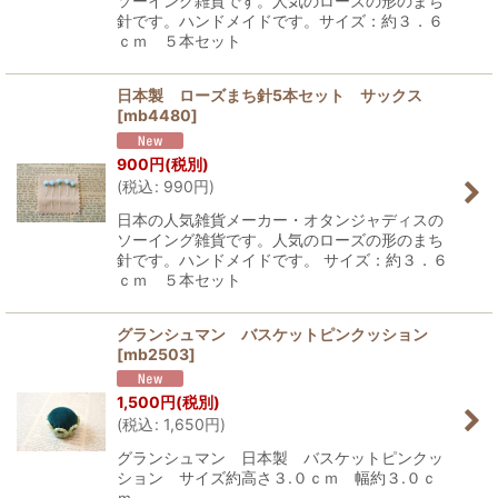
ソーイング雑貨です。人気のローズの形のまち
針です。ハンドメイドです。サイズ：約３．６
ｃｍ ５本セット
日本製 ローズまち針5本セット サックス
[
mb4480
]
900
円
(税別)
(
税込
:
990
円
)
日本の人気雑貨メーカー・オタンジャディスの
ソーイング雑貨です。人気のローズの形のまち
針です。ハンドメイドです。 サイズ：約３．６
ｃｍ ５本セット
グランシュマン バスケットピンクッション
[
mb2503
]
1,500
円
(税別)
(
税込
:
1,650
円
)
グランシュマン 日本製 バスケットピンクッ
ション サイズ約高さ３.０ｃｍ 幅約３.０ｃ
ｍ