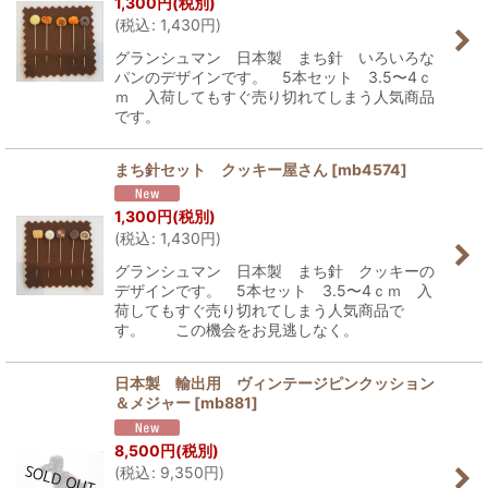
1,300
円
(税別)
(
税込
:
1,430
円
)
グランシュマン 日本製 まち針 いろいろな
パンのデザインです。 5本セット 3.5〜4ｃ
ｍ 入荷してもすぐ売り切れてしまう人気商品
です。
まち針セット クッキー屋さん
[
mb4574
]
1,300
円
(税別)
(
税込
:
1,430
円
)
グランシュマン 日本製 まち針 クッキーの
デザインです。 5本セット 3.5〜4ｃｍ 入
荷してもすぐ売り切れてしまう人気商品で
す。 この機会をお見逃しなく。
日本製 輸出用 ヴィンテージピンクッション
＆メジャー
[
mb881
]
8,500
円
(税別)
(
税込
:
9,350
円
)