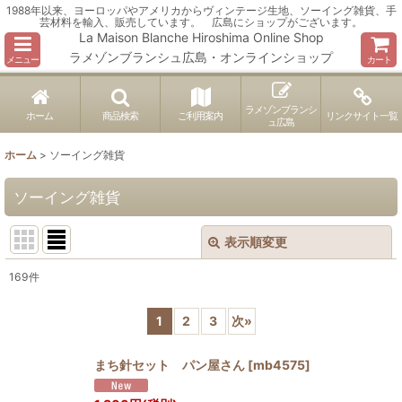
1988年以来、ヨーロッパやアメリカからヴィンテージ生地、ソーイング雑貨、手
芸材料を輸入、販売しています。 広島にショップがございます。
La Maison Blanche Hiroshima Online Shop
ラメゾンブランシュ広島・オンラインショップ
メニュー
カート
ラメゾンブランシ
ホーム
商品検索
ご利用案内
リンクサイト一覧
ュ広島
ホーム
>
ソーイング雑貨
ソーイング雑貨
表示順変更
閉じる
169
件
表示数
:
1
2
3
次
»
並び順
:
まち針セット パン屋さん
[
mb4575
]
絞り込む