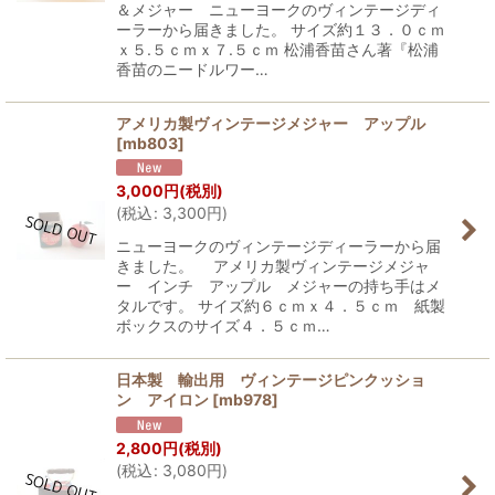
＆メジャー ニューヨークのヴィンテージディ
ーラーから届きました。 サイズ約１３．０ｃｍ
ｘ５.５ｃｍｘ７.５ｃｍ 松浦香苗さん著『松浦
香苗のニードルワー…
アメリカ製ヴィンテージメジャー アップル
[
mb803
]
3,000
円
(税別)
(
税込
:
3,300
円
)
ニューヨークのヴィンテージディーラーから届
きました。 アメリカ製ヴィンテージメジャ
ー インチ アップル メジャーの持ち手はメ
タルです。 サイズ約６ｃｍｘ４．５ｃｍ 紙製
ボックスのサイズ４．５ｃｍ…
日本製 輸出用 ヴィンテージピンクッショ
ン アイロン
[
mb978
]
2,800
円
(税別)
(
税込
:
3,080
円
)