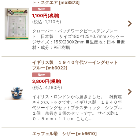
ト・スクエア
[
mb8873
]
1,100
円
(税別)
(
税込
:
1,210
円
)
クローバー・パッチワークピーステンプレー
ト 日本製 サイズ180×125×0.7mm パッケー
ジサイズ：155X230X2mm ■生産地：日本 ■素
材・成分：PET樹脂
イギリス製 １９４０年代ソーイングセット
ブルー
[
mb6022
]
3,800
円
(税別)
(
税込
:
4,180
円
)
イギリス・ロンドンから届きました。 雑貨屋
さんのストックです。イギリス製 １９４０年
代ソーイングセットプラスティック シンブル
１個 糸巻き６個のセットです。 サイズ約１
０．５ｃｍｘ１１ｃｍ こちら…
エッフェル塔 シザー
[
mb6610
]