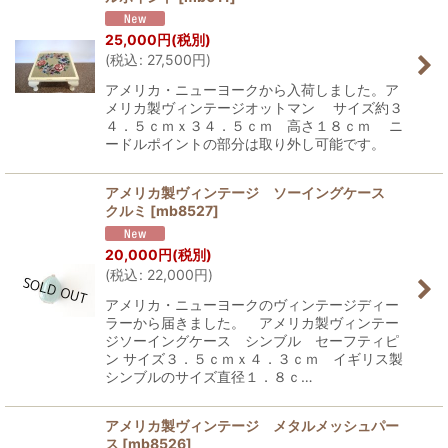
25,000
円
(税別)
(
税込
:
27,500
円
)
アメリカ・ニューヨークから入荷しました。ア
メリカ製ヴィンテージオットマン サイズ約３
４．５ｃｍｘ３４．５ｃｍ 高さ１８ｃｍ ニ
ードルポイントの部分は取り外し可能です。
アメリカ製ヴィンテージ ソーイングケース
クルミ
[
mb8527
]
20,000
円
(税別)
(
税込
:
22,000
円
)
アメリカ・ニューヨークのヴィンテージディー
ラーから届きました。 アメリカ製ヴィンテー
ジソーイングケース シンブル セーフティピ
ン サイズ３．５ｃｍｘ４．３ｃｍ イギリス製
シンブルのサイズ直径１．８ｃ…
アメリカ製ヴィンテージ メタルメッシュパー
ス
[
mb8526
]