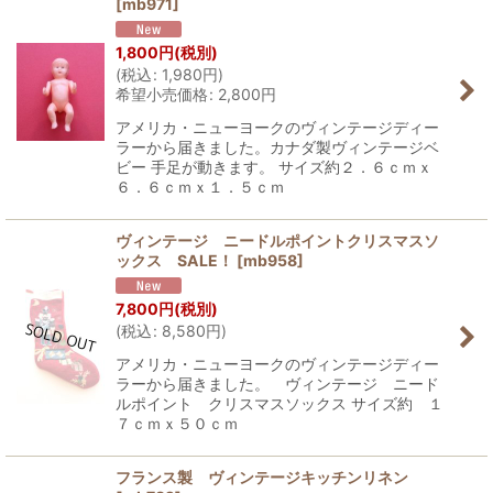
[
mb971
]
1,800
円
(税別)
(
税込
:
1,980
円
)
希望小売価格
:
2,800
円
アメリカ・ニューヨークのヴィンテージディー
ラーから届きました。カナダ製ヴィンテージベ
ビー 手足が動きます。 サイズ約２．６ｃｍｘ
６．６ｃｍｘ１．５ｃｍ
ヴィンテージ ニードルポイントクリスマスソ
ックス SALE！
[
mb958
]
7,800
円
(税別)
(
税込
:
8,580
円
)
アメリカ・ニューヨークのヴィンテージディー
ラーから届きました。 ヴィンテージ ニード
ルポイント クリスマスソックス サイズ約 １
７ｃｍｘ５０ｃｍ
フランス製 ヴィンテージキッチンリネン