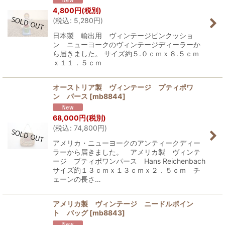
4,800
円
(税別)
(
税込
:
5,280
円
)
日本製 輸出用 ヴィンテージピンクッショ
ン ニューヨークのヴィンテージディーラーか
ら届きました。 サイズ約５.０ｃｍｘ８.５ｃｍ
ｘ１１．５ｃｍ
オーストリア製 ヴィンテージ プティポワ
ン パース
[
mb8844
]
68,000
円
(税別)
(
税込
:
74,800
円
)
アメリカ・ニューヨークのアンティークディー
ラーから届きました。 アメリカ製 ヴィンテ
ージ プティポワンパース Hans Reichenbach
サイズ約１３ｃｍｘ１３ｃｍｘ２．５ｃｍ チ
ェーンの長さ…
アメリカ製 ヴィンテージ ニードルポイン
ト バッグ
[
mb8843
]