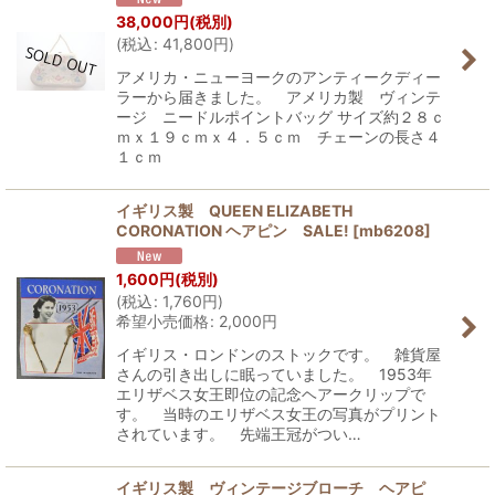
38,000
円
(税別)
(
税込
:
41,800
円
)
アメリカ・ニューヨークのアンティークディー
ラーから届きました。 アメリカ製 ヴィンテ
ージ ニードルポイントバッグ サイズ約２８ｃ
ｍｘ１９ｃｍｘ４．５ｃｍ チェーンの長さ４
１ｃｍ
イギリス製 QUEEN ELIZABETH
CORONATION ヘアピン SALE!
[
mb6208
]
1,600
円
(税別)
(
税込
:
1,760
円
)
希望小売価格
:
2,000
円
イギリス・ロンドンのストックです。 雑貨屋
さんの引き出しに眠っていました。 1953年
エリザベス女王即位の記念ヘアークリップで
す。 当時のエリザベス女王の写真がプリント
されています。 先端王冠がつい…
イギリス製 ヴィンテージブローチ ヘアピ