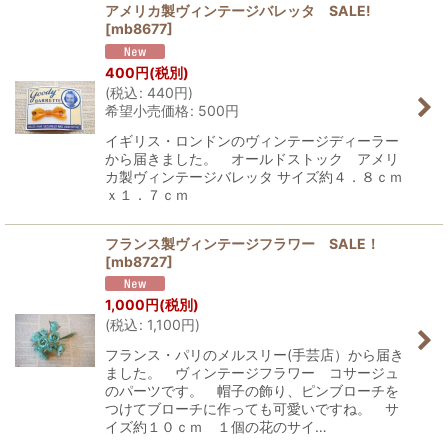
アメリカ製ヴィンテージバレッタ SALE!
[
mb8677
]
400
円
(税別)
(
税込
:
440
円
)
希望小売価格
:
500
円
イギリス・ロンドンのヴィンテージディーラー
から届きました。 オールドストック アメリ
カ製ヴィンテージバレッタ サイズ約４．８ｃｍ
ｘ１．７ｃｍ
フランス製ヴィンテージフラワー SALE！
[
mb8727
]
1,000
円
(税別)
(
税込
:
1,100
円
)
フランス・パリのメルスリー(手芸店）から届き
ました。 ヴィンテージフラワー コサージュ
のパーツです。 帽子の飾り、ピンブローチを
つけてブローチに作っても可愛いですね。 サ
イズ約１０ｃｍ １個の花のサイ…