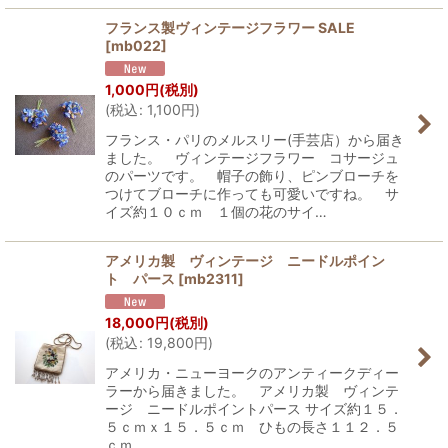
フランス製ヴィンテージフラワー SALE
[
mb022
]
1,000
円
(税別)
(
税込
:
1,100
円
)
フランス・パリのメルスリー(手芸店）から届き
ました。 ヴィンテージフラワー コサージュ
のパーツです。 帽子の飾り、ピンブローチを
つけてブローチに作っても可愛いですね。 サ
イズ約１０ｃｍ １個の花のサイ…
アメリカ製 ヴィンテージ ニードルポイン
ト パース
[
mb2311
]
18,000
円
(税別)
(
税込
:
19,800
円
)
アメリカ・ニューヨークのアンティークディー
ラーから届きました。 アメリカ製 ヴィンテ
ージ ニードルポイントパース サイズ約１５．
５ｃｍｘ１５．５ｃｍ ひもの長さ１１２．５
ｃｍ