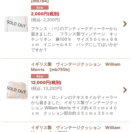
[
mb784
]
2,000
円
(税別)
(
税込
:
2,200
円
)
フランス・パリのアンティークディーラーから
届きました。 フランス製ヴィンテージ キッ
チンリネン 麻100％ サイズ５０ｃｍｘ６８
ｃｍ イニシャルＡＣ バッグにしてはいかが
ですか？
イギリス製 ヴィンテージクッション William
Morris
[
mb755b
]
12,000
円
(税別)
(
税込
:
13,200
円
)
イギリス・ロンドンのテキスタイルディーラー
から届きました。イギリス製ヴィンテージクッ
ション William Morris サイズ約４０ｃｍｘ４０
ｃｍ クッション部分約３５ｃｍｘ３５ｃｍ
イギリス製 ヴィンテージクッション William