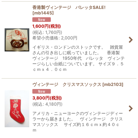
香港製ヴィンテージ バレッタSALE!
[
mb1445
]
1,600
円
(税別)
(
税込
:
1,760
円
)
希望小売価格
:
2,000
円
イギリス・ロンドンのストックです。 雑貨屋
さんの引き出しに眠っていました。 香港製
ヴィンテージ 1950年代 バレッタ ヴィンテ
ージらしい台紙についています。 サイズ９．５
ｃｍｘ４．０ｃｍ
ヴィンテージ クリスマスソックス
[
mb2103
]
3,800
円
(税別)
(
税込
:
4,180
円
)
アメリカ・ニューヨークのヴィンテージディー
ラーから届きました。 ヴィンテージ クリス
マスソックス サイズ約１６ｃｍｘ約４０ｃ
ｍ