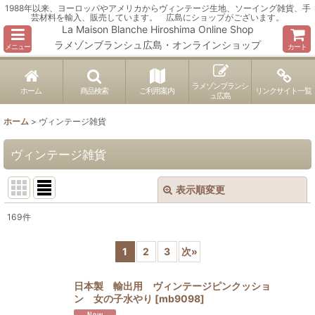
1988年以来、ヨーロッパやアメリカからヴィンテージ生地、ソーイング雑貨、手
芸材料を輸入、販売しています。 広島にショップがございます。
La Maison Blanche Hiroshima Online Shop
ラメゾンブランシュ広島・オンラインショップ
メニュー
カート
ラメゾンブランシ
ホーム
商品検索
ご利用案内
リンクサイト一覧
ュ広島
ホーム
>
ヴィンテージ雑貨
ヴィンテージ雑貨
表示順変更
閉じる
169
件
表示数
:
1
2
3
次
»
並び順
:
日本製 輸出用 ヴィンテージピンクッショ
ン 女の子水やり
[
mb9098
]
絞り込む