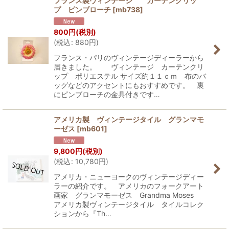
フランス製ヴィンテージ カーテンクリッ
プ ピンブローチ
[
mb738
]
800
円
(税別)
(
税込
:
880
円
)
フランス・パリのヴィンテージディーラーから
届きました。 ヴィンテージ カーテンクリ
ップ ポリエステル サイズ約１１ｃｍ 布のバ
ッグなどのアクセントにもおすすめです。 裏
にピンブローチの金具付きです…
アメリカ製 ヴィンテージタイル グランマモ
ーゼス
[
mb601
]
9,800
円
(税別)
(
税込
:
10,780
円
)
アメリカ・ニューヨークのヴィンテージディー
ラーの紹介です。 アメリカのフォークアート
画家 グランマモーゼス Grandma Moses
アメリカ製ヴィンテージタイル タイルコレク
ションから『Th…