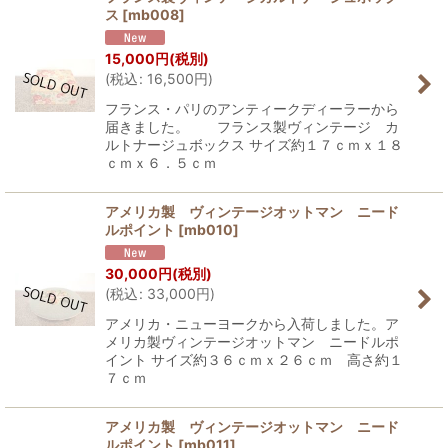
ス
[
mb008
]
15,000
円
(税別)
(
税込
:
16,500
円
)
フランス・パリのアンティークディーラーから
届きました。 フランス製ヴィンテージ カ
ルトナージュボックス サイズ約１７ｃｍｘ１８
ｃｍｘ６．５ｃｍ
アメリカ製 ヴィンテージオットマン ニード
ルポイント
[
mb010
]
30,000
円
(税別)
(
税込
:
33,000
円
)
アメリカ・ニューヨークから入荷しました。ア
メリカ製ヴィンテージオットマン ニードルポ
イント サイズ約３６ｃｍｘ２６ｃｍ 高さ約１
７ｃｍ
アメリカ製 ヴィンテージオットマン ニード
ルポイント
[
mb011
]