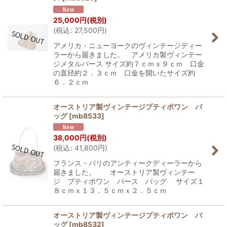
25,000
円
(税別)
(
税込
:
27,500
円
)
アメリカ・ニューヨークのヴィンテージディー
ラーから届きました。 アメリカ製ヴィンテー
ジメタルパース サイズ約７ｃｍｘ９ｃｍ 口金
の直径約２．３ｃｍ 口金を開いたサイズ約
６．２ｃｍ
オーストリア製ヴィンテージプティポワン バ
ッグ
[
mb8533
]
38,000
円
(税別)
(
税込
:
41,800
円
)
フランス・パリのアンティークディーラーから
届きました。 オーストリア製ヴィンテー
ジ プティポワン パース バッグ サイズ１
８ｃｍｘ１３．５ｃｍｘ２．５ｃｍ
オーストリア製ヴィンテージプティポワン バ
ッグ
[
mb8532
]