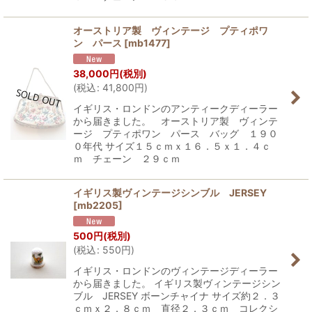
オーストリア製 ヴィンテージ プティポワ
ン パース
[
mb1477
]
38,000
円
(税別)
(
税込
:
41,800
円
)
イギリス・ロンドンのアンティークディーラー
から届きました。 オーストリア製 ヴィンテ
ージ プティポワン パース バッグ １９０
０年代 サイズ１５ｃｍｘ１６．５ｘ１．４ｃ
ｍ チェーン ２９ｃｍ
イギリス製ヴィンテージシンブル JERSEY
[
mb2205
]
500
円
(税別)
(
税込
:
550
円
)
イギリス・ロンドンのヴィンテージディーラー
から届きました。 イギリス製ヴィンテージシン
ブル JERSEY ボーンチャイナ サイズ約２．３
ｃｍｘ２．８ｃｍ 直径２．３ｃｍ コレクシ