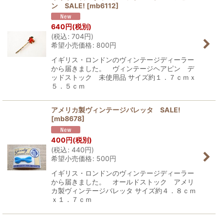
ン SALE!
[
mb6112
]
640
円
(税別)
(
税込
:
704
円
)
希望小売価格
:
800
円
イギリス・ロンドンのヴィンテージディーラー
から届きました。 ヴィンテージヘアピン デ
ッドストック 未使用品 サイズ約１．７ｃｍｘ
５．５ｃｍ
アメリカ製ヴィンテージバレッタ SALE!
[
mb8678
]
400
円
(税別)
(
税込
:
440
円
)
希望小売価格
:
500
円
イギリス・ロンドンのヴィンテージディーラー
から届きました。 オールドストック アメリ
カ製ヴィンテージバレッタ サイズ約４．８ｃｍ
ｘ１．７ｃｍ