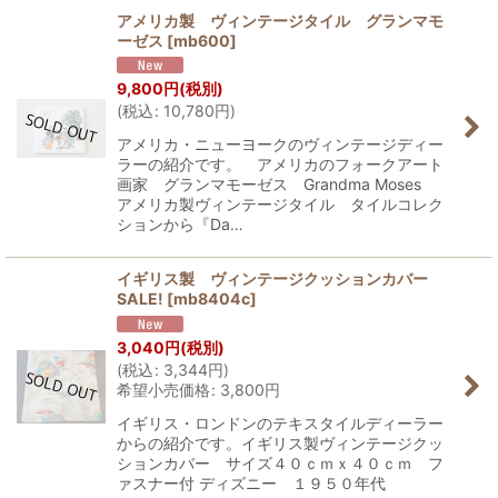
アメリカ製 ヴィンテージタイル グランマモ
ーゼス
[
mb600
]
9,800
円
(税別)
(
税込
:
10,780
円
)
アメリカ・ニューヨークのヴィンテージディー
ラーの紹介です。 アメリカのフォークアート
画家 グランマモーゼス Grandma Moses
アメリカ製ヴィンテージタイル タイルコレク
ションから『Da…
イギリス製 ヴィンテージクッションカバー
SALE!
[
mb8404c
]
3,040
円
(税別)
(
税込
:
3,344
円
)
希望小売価格
:
3,800
円
イギリス・ロンドンのテキスタイルディーラー
からの紹介です。イギリス製ヴィンテージクッ
ションカバー サイズ４０ｃｍｘ４０ｃｍ フ
ァスナー付 ディズニー １９５０年代