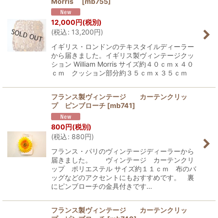
Morris
[
mb755
]
12,000
円
(税別)
(
税込
:
13,200
円
)
イギリス・ロンドンのテキスタイルディーラー
から届きました。イギリス製ヴィンテージクッ
ション William Morris サイズ約４０ｃｍｘ４０
ｃｍ クッション部分約３５ｃｍｘ３５ｃｍ
フランス製ヴィンテージ カーテンクリッ
プ ピンブローチ
[
mb741
]
800
円
(税別)
(
税込
:
880
円
)
フランス・パリのヴィンテージディーラーから
届きました。 ヴィンテージ カーテンクリ
ップ ポリエステル サイズ約１１ｃｍ 布のバ
ッグなどのアクセントにもおすすめです。 裏
にピンブローチの金具付きです…
フランス製ヴィンテージ カーテンクリッ