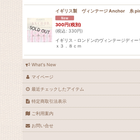
イギリス製 ヴィンテージ Anchor 糸 pi
300
円
(税別)
(
税込
:
330
円
)
イギリス・ロンドンのヴィンテージディーラー
ｘ３．８ｃｍ
What's New
マイページ
最近チェックしたアイテム
特定商取引法表示
ご利用案内
お問い合せ