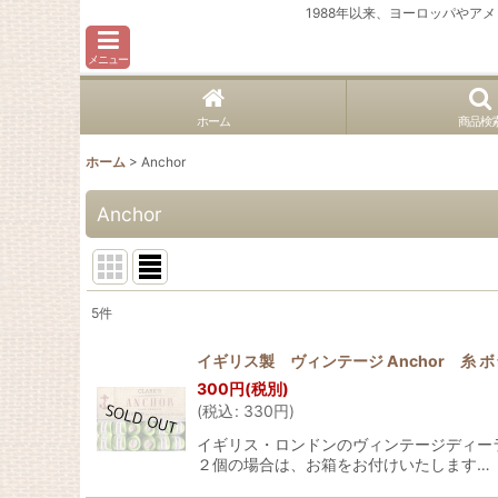
1988年以来、ヨーロッパや
メニュー
ホーム
商品検
ホーム
>
Anchor
Anchor
5
件
表示数
:
イギリス製 ヴィンテージ Anchor 糸
300
円
(税別)
並び順
:
(
税込
:
330
円
)
イギリス・ロンドンのヴィンテージディーラ
２個の場合は、お箱をお付けいたします…