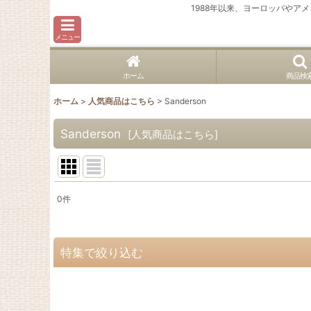
1988年以来、ヨーロッパや
メニュー
ホーム
商品検
ホーム
>
人気商品はこちら
>
Sanderson
Sanderson
[
人気商品はこちら
]
0
件
表示数
:
並び順
:
特集で絞り込む
ヴィンテージ