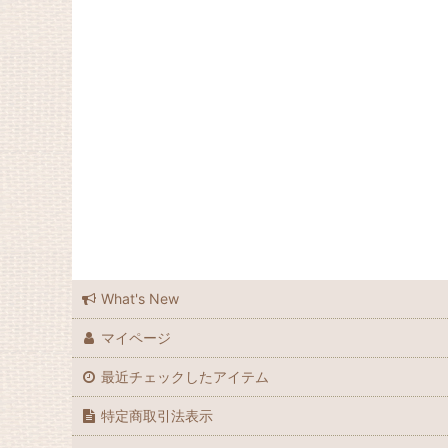
ラメゾンブランシュ広島
ラメゾンブランシュ広島店
Feedsack
Elizabeth Bradley
Grandma Moses
Laura Ashley
Waverly
What's New
Le Grand Chemin
マイページ
many
最近チェックしたアイテム
Spode
特定商取引法表示
Souleiado