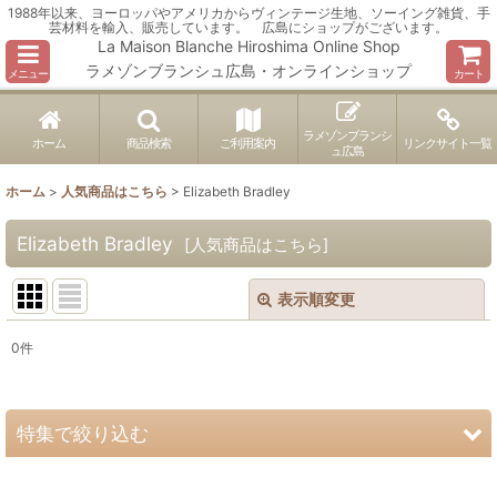
1988年以来、ヨーロッパやアメリカからヴィンテージ生地、ソーイング雑貨、手
芸材料を輸入、販売しています。 広島にショップがございます。
La Maison Blanche Hiroshima Online Shop
ラメゾンブランシュ広島・オンラインショップ
メニュー
カート
ラメゾンブランシ
ホーム
商品検索
ご利用案内
リンクサイト一覧
ュ広島
ホーム
>
人気商品はこちら
>
Elizabeth Bradley
Elizabeth Bradley
[
人気商品はこちら
]
表示順変更
閉じる
0
件
表示数
:
並び順
:
特集で絞り込む
絞り込む
ヴィンテージ