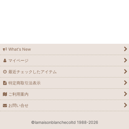
ラメゾンブランシュ広島
ラメゾンブランシュ広島店
Feedsack
Elizabeth Bradley
What's New
マイページ
Grandma Moses
最近チェックしたアイテム
Laura Ashley
特定商取引法表示
Waverly
ご利用案内
Le Grand Chemin
お問い合せ
many
©lamaisonblanchecoltd 1988-2026
Spode