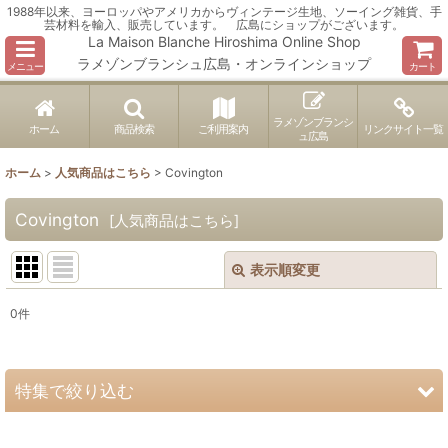
1988年以来、ヨーロッパやアメリカからヴィンテージ生地、ソーイング雑貨、手
芸材料を輸入、販売しています。 広島にショップがございます。
La Maison Blanche Hiroshima Online Shop
ラメゾンブランシュ広島・オンラインショップ
メニュー
カート
ラメゾンブランシ
ホーム
商品検索
ご利用案内
リンクサイト一覧
ュ広島
ホーム
>
人気商品はこちら
>
Covington
Covington
[
人気商品はこちら
]
表示順変更
閉じる
0
件
表示数
:
並び順
:
特集で絞り込む
絞り込む
ヴィンテージ