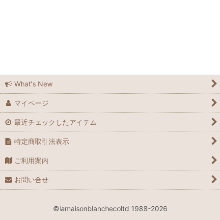
ラメゾンブランシュ広島
ラメゾンブランシュ広島店
Feedsack
Elizabeth Bradley
What's New
マイページ
Grandma Moses
最近チェックしたアイテム
Laura Ashley
特定商取引法表示
Waverly
ご利用案内
Le Grand Chemin
お問い合せ
many
©lamaisonblanchecoltd 1988-2026
Spode