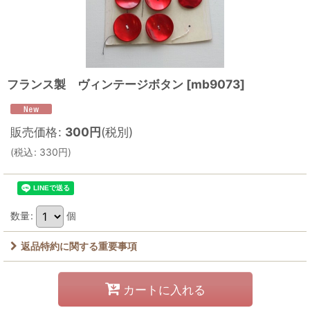
フランス製 ヴィンテージボタン
[
mb9073
]
販売価格
:
300
円
(税別)
(
税込
:
330
円
)
数量
:
個
返品特約に関する重要事項
カートに入れる