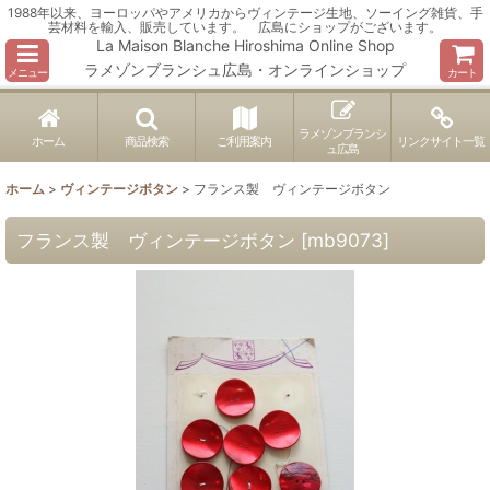
1988年以来、ヨーロッパやアメリカからヴィンテージ生地、ソーイング雑貨、手
芸材料を輸入、販売しています。 広島にショップがございます。
La Maison Blanche Hiroshima Online Shop
ラメゾンブランシュ広島・オンラインショップ
メニュー
カート
ラメゾンブランシ
ホーム
商品検索
ご利用案内
リンクサイト一覧
ュ広島
ホーム
>
ヴィンテージボタン
>
フランス製 ヴィンテージボタン
フランス製 ヴィンテージボタン
[
mb9073
]