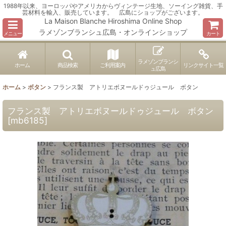
1988年以来、ヨーロッパやアメリカからヴィンテージ生地、ソーイング雑貨、手
芸材料を輸入、販売しています。 広島にショップがございます。
La Maison Blanche Hiroshima Online Shop
ラメゾンブランシュ広島・オンラインショップ
メニュー
カート
ラメゾンブランシ
ホーム
商品検索
ご利用案内
リンクサイト一覧
ュ広島
ホーム
>
ボタン
>
フランス製 アトリエボヌールドゥジュール ボタン
フランス製 アトリエボヌールドゥジュール ボタン
[
mb6185
]