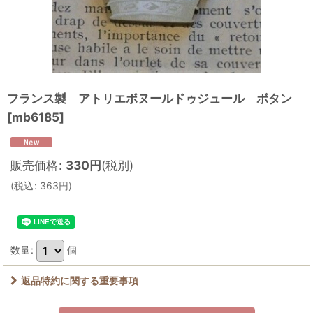
フランス製 アトリエボヌールドゥジュール ボタン
[
mb6185
]
販売価格
:
330
円
(税別)
(
税込
:
363
円
)
数量
:
個
返品特約に関する重要事項