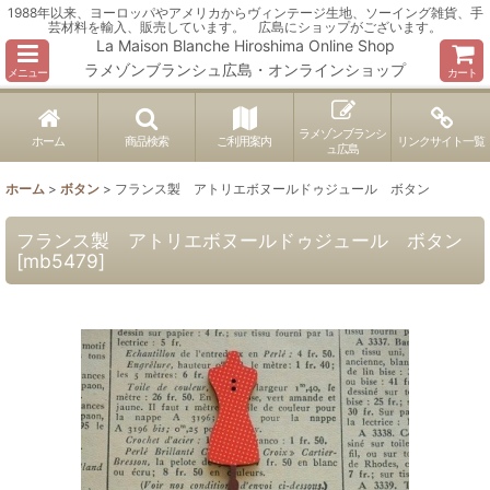
1988年以来、ヨーロッパやアメリカからヴィンテージ生地、ソーイング雑貨、手
芸材料を輸入、販売しています。 広島にショップがございます。
La Maison Blanche Hiroshima Online Shop
ラメゾンブランシュ広島・オンラインショップ
メニュー
カート
ラメゾンブランシ
ホーム
商品検索
ご利用案内
リンクサイト一覧
ュ広島
ホーム
>
ボタン
>
フランス製 アトリエボヌールドゥジュール ボタン
フランス製 アトリエボヌールドゥジュール ボタン
[
mb5479
]