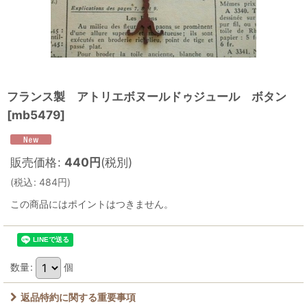
フランス製 アトリエボヌールドゥジュール ボタン
[
mb5479
]
販売価格
:
440
円
(税別)
(
税込
:
484
円
)
この商品にはポイントはつきません。
数量
:
個
返品特約に関する重要事項