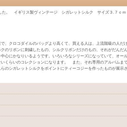
した。 イギリス製ヴィンテージ シガレットシルク サイズ３.７ｃｍ
重で、クロコダイルのバッグより高くて、買える人は、上流階級の人だ
ルクのリボンに刺繍したもの、シルクリボンだけのもの、それがだんだ
を中心にかなりいるようです。いろいろなシリーズになっていて、オー
ないくらいのコレクションになります。 また、それ専用のアルバムま
れらのシガレットシルクをポイントにティーコジーを作ったものが展