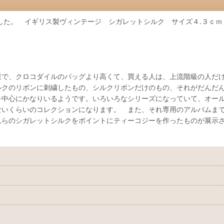
した。 イギリス製ヴィンテージ シガレットシルク サイズ４.３ｃｍ
重で、クロコダイルのバッグより高くて、買える人は、上流階級の人だ
ルクのリボンに刺繍したもの、シルクリボンだけのもの、それがだんだ
を中心にかなりいるようです。いろいろなシリーズになっていて、オー
ないくらいのコレクションになります。 また、それ専用のアルバムま
れらのシガレットシルクをポイントにティーコジーを作ったものが展