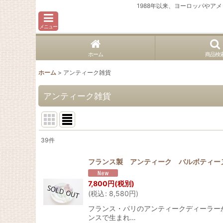
1988年以来、ヨーロッパや
メニュー
ホーム
商品検
ホーム
>
アンティーク雑貨
アンティーク雑貨
39
件
表示数
:
フランス製 アンティーク バルボティー
並び順
:
7,800
円
(税別)
(
税込
:
8,580
円
)
フランス・パリのアンティークディーラーから届
ンスで生まれ…