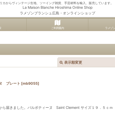
アメリカからヴィンテージ生地、ソーイング雑貨、手芸材料を輸入、販売しています。
La Maison Blanche Hiroshima Online Shop
ラメゾンブランシュ広島・オンラインショップ
索
ご利用案内
ラメゾ
表示順変更
ヌ プレート
[
mb9055
]
絞り込む
きました。バルボティーヌ Saint Clement サイズ１９．５ｃｍ 