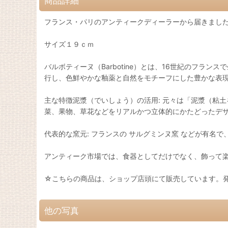
商品詳細
フランス・パリのアンティークディーラーから届きました。バ
サイズ１９ｃｍ
バルボティーヌ（Barbotine）とは、16世紀のフ
行し、色鮮やかな釉薬と自然をモチーフにした豊かな表
主な特徴泥漿（でいしょう）の活用: 元々は「泥漿（粘
菜、果物、草花などをリアルかつ立体的にかたどったデ
代表的な窯元: フランスの サルグミンヌ窯 などが有名
アンティーク市場では、食器としてだけでなく、飾って
☆こちらの商品は、ショップ店頭にて販売しています。
他の写真