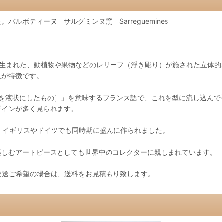
ルボティーヌ サルグミンヌ窯 Sarreguemines
ランスで生まれた、動植物や果物などのレリーフ（浮き彫り）が施された立体
現が特徴です。
土を液状にしたもの）」を意味するフランス語で、これを型に流し込んで
ザインが多く見られます。
で、イギリスやドイツでも同時期に盛んに作られました。
楽しむアートピースとしても世界中のコレクターに親しまれています。
発送ご希望の場合は、送料をお見積もり致します。