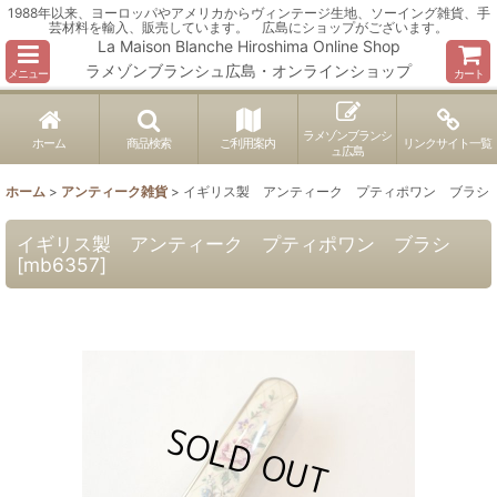
1988年以来、ヨーロッパやアメリカからヴィンテージ生地、ソーイング雑貨、手
芸材料を輸入、販売しています。 広島にショップがございます。
La Maison Blanche Hiroshima Online Shop
ラメゾンブランシュ広島・オンラインショップ
メニュー
カート
ラメゾンブランシ
ホーム
商品検索
ご利用案内
リンクサイト一覧
ュ広島
ホーム
>
アンティーク雑貨
>
イギリス製 アンティーク プティポワン ブラシ
イギリス製 アンティーク プティポワン ブラシ
[
mb6357
]